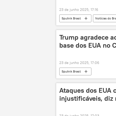
23 de junho 2025, 17:16
Sputnik Brasil
Notícias do Bra
Rio de Janeiro
Supremo Tribu
STF
Trump agradece ao 
base dos EUA no C
23 de junho 2025, 17:06
Sputnik Brasil
Ataques dos EUA co
injustificáveis, di
23 de junho 2025, 17:03