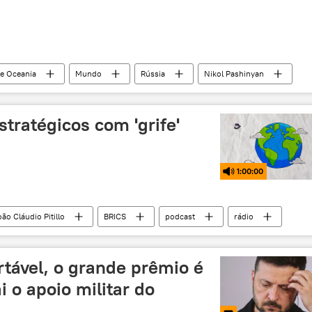
 e Oceania
Mundo
Rússia
Nikol Pashinyan
Yerevan
Kremlin
Ásia
Cáucaso
Nagorno-Karabakh
stratégicos com 'grife'
1:00:00
oão Cláudio Pitillo
BRICS
podcast
rádio
rtável, o grande prêmio é
ai o apoio militar do