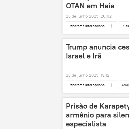
OTAN em Haia
23 de junho 2025, 20:02
Panorama internacional
Rúss
Ucrânia
OTAN
Haia
Organização do Tratado do Atlântico N
Trump anuncia ces
Israel e Irã
23 de junho 2025, 19:12
Panorama internacional
Amér
Israel
Oriente Médio
armas nucleares
Forças Arma
Prisão de Karapet
armênio para silen
especialista