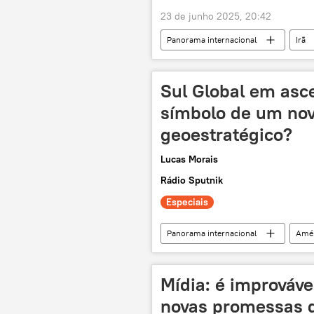
23 de junho 2025, 20:42
Panorama internacional
Irã
Rússia
Israel
Orient
Sul Global em asc
símbolo de um no
geoestratégico?
Lucas Morais
Rádio Sputnik
Especiais
Panorama internacional
Amér
Oriente Médio e África
Sul Gl
Produto Interno Bruto
ONU
Mídia: é improváv
cooperação multilateral
desd
novas promessas d