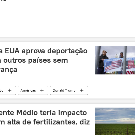
s EUA aprova deportação
a outros países sem
rança
do
Américas
Donald Trump
l
Suprema Corte
DHS
imigrantes
Casa Branca
ICE
ente Médio teria impacto
m alta de fertilizantes, diz