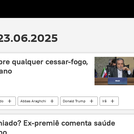
23.06.2025
bre qualquer cessar-fogo,
iano
do
Abbas Araghchi
Donald Trump
Irã
Oriente Médio e África
ataques
niado? Ex-premiê comenta saúde
no