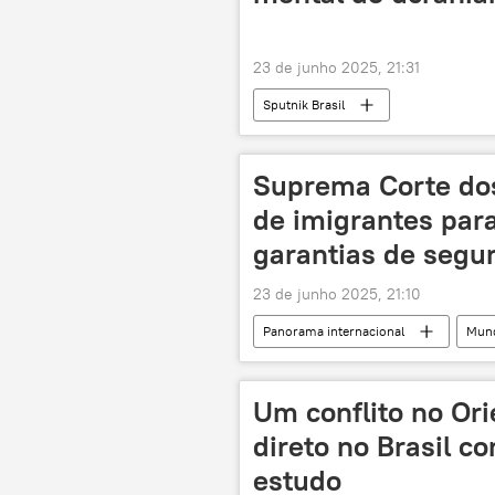
23 de junho 2025, 21:31
Sputnik Brasil
Suprema Corte do
de imigrantes par
garantias de segu
23 de junho 2025, 21:10
Panorama internacional
Mun
Estados Unidos
Sudão do Su
deportação
Califórnia
Um conflito no Ori
direto no Brasil co
estudo