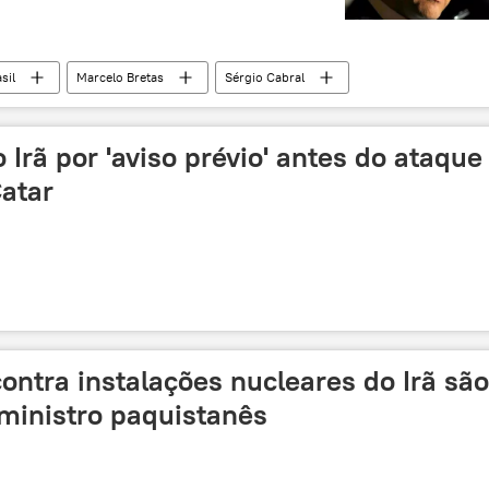
sil
Marcelo Bretas
Sérgio Cabral
nal Federal (STF)
Conselho Nacional de Justiça (CNJ)
Irã por 'aviso prévio' antes do ataque
atar
ntra instalações nucleares do Irã são
z ministro paquistanês