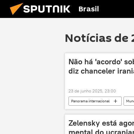
Brasil
Notícias de 
Não há 'acordo' so
diz chanceler iran
23 de junho 2025, 23:00
Panorama internacional
Mun
Estados Unidos
Teerã
Zelensky está ago
mental do ucrania