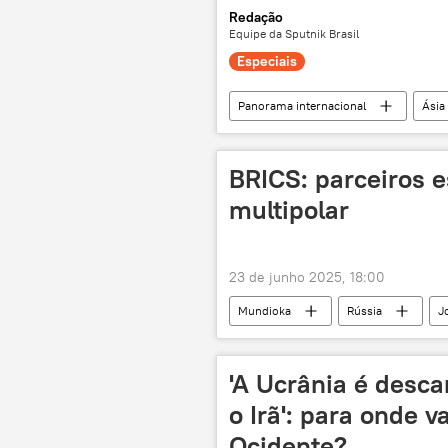
Redação
Equipe da Sputnik Brasil
Especiais
Panorama internacional
Ásia
Armênia
exclusiva
conflito em Nagorno-Karabakh
BRICS: parceiros e
multipolar
23 de junho 2025, 18:00
Mundioka
Rússia
J
geopolítica
'A Ucrânia é desca
o Irã': para onde v
Ocidente?