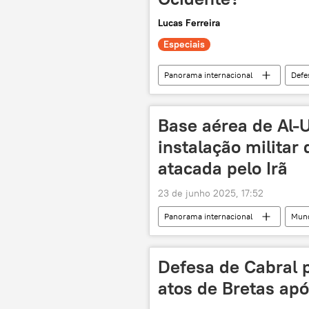
Lucas Ferreira
Especiais
Panorama internacional
Defe
Israel
Irã
OTAN
Oriente Médio e África
exclus
Base aérea de Al-
Organização do Tratado do Atlântico N
instalação militar
instalações nucleares
escala
atacada pelo Irã
23 de junho 2025, 17:52
Panorama internacional
Mun
Catar
Al-Udeid
Est
Comando Central dos EUA
O
Defesa de Cabral 
MQ-9 Reaper
atos de Bretas ap