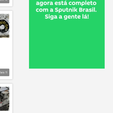
ais
11