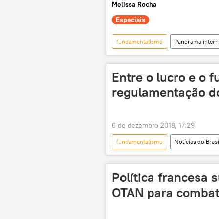
Melissa Rocha
Especiais
fundamentalismo
Panorama intern
Ehud Barak
Oriente Médio
Capitólio
Washington
Entre o lucro e o 
Cisjordânia
eleições
regulamentação d
Tel Aviv
paz
limpeza
isolamento
extrema-direita
6 de dezembro 2018, 17:29
escalada
Américas
fundamentalismo
Notícias do Brasi
cassinos
jogos de azar
Política francesa 
OTAN para combate