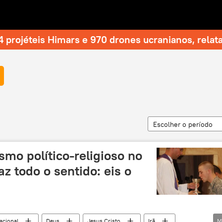
 projéteis Himars e 970 drones ucranianos, relat
Escolher o período
mo político-religioso no
z todo o sentido: eis o
acional
Deus
Jesus Cristo
Irã
M