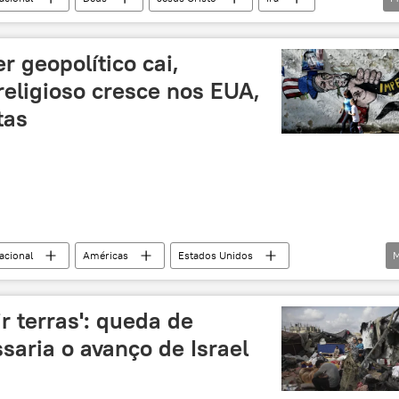
lia
Anticristo
Igreja Ortodoxa
sionismo
o
religião
Israel
 geopolítico cai,
eligioso cresce nos EUA,
tas
acional
Américas
Estados Unidos
M
Ibmec
Joe Biden
China
BRICS
Casa Branca
exclusiva
Mundioka
r terras': queda de
aria o avanço de Israel