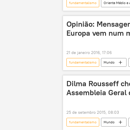
fundamentalismo
Oriente Médio e 
Grã-Bretanha
Daesh
terrorismo islâmico
EUA
Opinião: Mensagem
Europa vem num m
21 de janeiro 2016, 17:06
fundamentalismo
Mundo
Oriente Médio
Vladimir Putin
FIERJ
Estado Islâmico
Dilma Rousseff ch
Rússia
Notícias do Brasil
Assembleia Geral
25 de setembro 2015, 08:03
fundamentalismo
Mundo