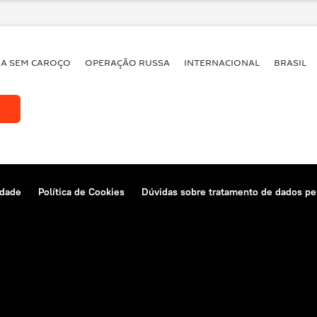
papa Francisco
Mauro Vieira
necutti
Luís Inácio Adams
Izabella Teixeira
Unidas
ONU
Assembleia Geral da ONU
BA SEM CAROÇO
OPERAÇÃO RUSSA
INTERNACIONAL
BRASIL
sita
agenda
pronunciamento
refugiados
extremismo
70ª Assembleia Geral da ONU
idade
Política de Cookies
Dúvidas sobre tratamento de dados pe