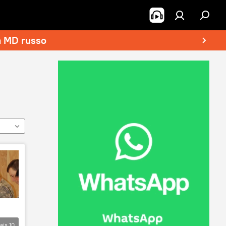
a MD russo
ais
10