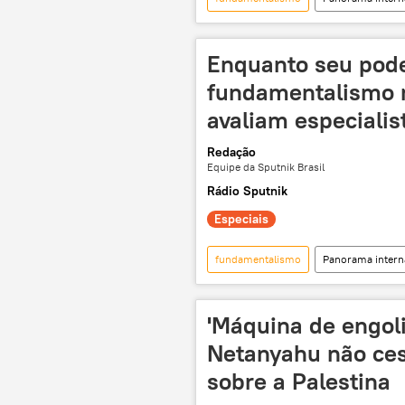
Forças Armadas dos EUA
Bíb
EUA
guerra
conflit
Enquanto seu poder
fundamentalismo r
avaliam especialis
Redação
Equipe da Sputnik Brasil
Rádio Sputnik
Especiais
fundamentalismo
Panorama intern
Louisiana
Nova York
Cuba
Iraque
Irã
'Máquina de engoli
Netanyahu não cess
sobre a Palestina