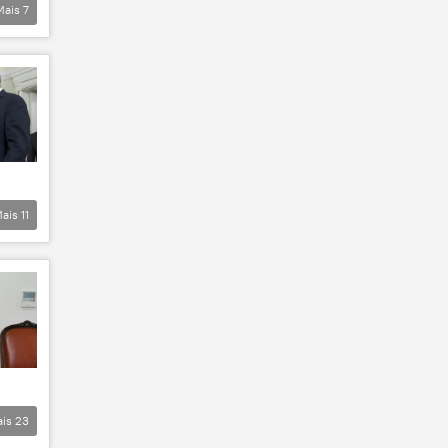
Mais
7
ais
11
ais
23