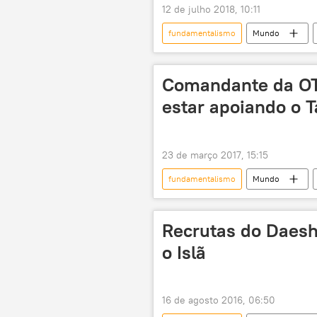
12 de julho 2018, 10:11
fundamentalismo
Mundo
Vladimir Putin
OTAN
Comandante da OT
estar apoiando o T
23 de março 2017, 15:15
fundamentalismo
Mundo
Osama bin Laden
John Nicho
mujahidins
Operação Ciclon
Recrutas do Daes
o Islã
16 de agosto 2016, 06:50