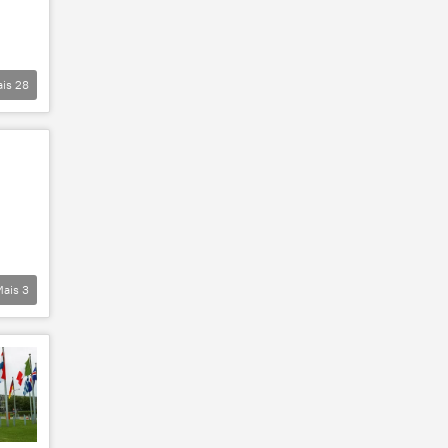
ais
28
Mais
3