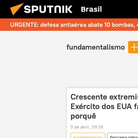
Brasil
URGENTE: defesa antiaérea abate 10 bombas, 4
fundamentalismo
Crescente extremis
Exército dos EUA fa
porquê
5 de abril, 09:33
fundamentalismo
Panorama intern