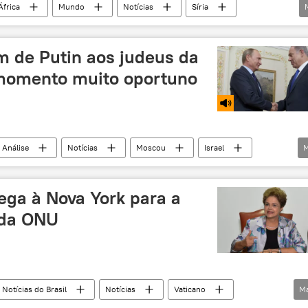
África
Mundo
Notícias
Síria
islã
recrutamento
membro
 de Putin aos judeus da
omento muito oportuno
Análise
Notícias
Moscou
Israel
M
Benjamin Netanyahu
Osias Wurman
centro judaico
judeus
radicais islâmicos
ega à Nova York para a
 da ONU
Notícias do Brasil
Notícias
Vaticano
M