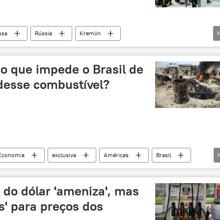
ssa
Rússia
Kremlin
Dmitry Peskov
petróleo
produção de petróleo
leo bruto
derivados do petróleo
: o que impede o Brasil de
teto de gastos
 desse combustível?
Economia
exclusiva
Américas
Brasil
produção de petróleo
verde
energia verde
ovável
do dólar 'ameniza', mas
s' para preços dos