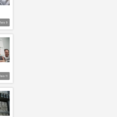
Mais
9
ais
11