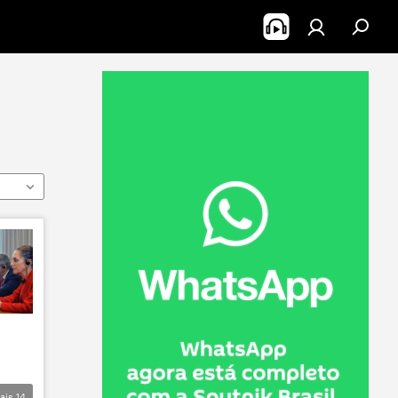
ais
14