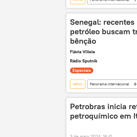
Margem Equatorial
México
Claudia Sheinbaum
Magda C
Senegal: recentes 
produção de petróleo
parcer
petróleo buscam t
bênção
Flávia Villela
Rádio Sputnik
Especiais
refino
Panorama internacional
petróleo
campos de petróleo
petróleo
exploração de petró
Petrobras inicia r
petroquímico em I
3 de maio 2024, 16:41