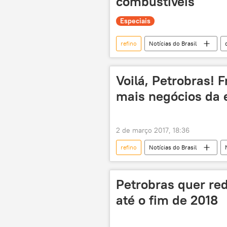
combustíveis
Especiais
refino
Notícias do Brasil
política
preços
pet
combustível fóssil
moeda
Voilá, Petrobras!
mais negócios da
2 de março 2017, 18:36
refino
Notícias do Brasil
Pedro Parente
Gerson Castel
Federação Única dos Petroleiros (FUP)
Petrobras quer red
indústria naval
petroleo & gá
até o fim de 2018