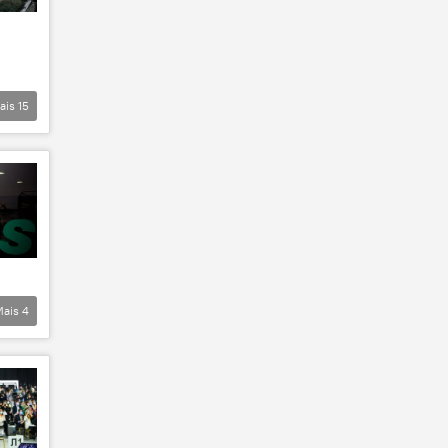
ais
15
Mais
4