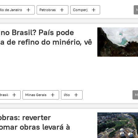
Rio de Janeiro
Petrobras
Comperj
Brasil
Economia
energia
 no Brasil? País pode
a de refino do minério, vê
Brasil
Minas Gerais
lítio
M
este
Vale do Jequitinhonha
exclusiva
minério
exploração
obras: reverter
carros elétricos
extração
meio ambiente
tomar obras levará à