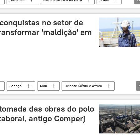
Petrobras
Pemex
vídeo
exclusiva
hambriard
petróleo
exploração de petróleo
conquistas no setor de
ia
parceria estratégica
combustível
ransformar 'maldição' em
Senegal
Mali
Oriente Médio e África
refinaria
exclusiva
África
leo
etomada das obras do polo
taboraí, antigo Comperj