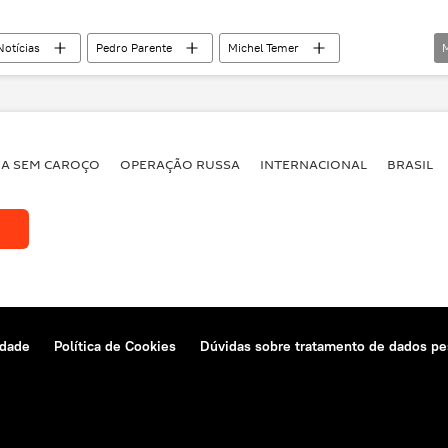
Notícias
Pedro Parente
Michel Temer
exploração de petróleo
gás
dívida
BA SEM CAROÇO
OPERAÇÃO RUSSA
INTERNACIONAL
BRASIL
idade
Política de Cookies
Dúvidas sobre tratamento de dados pe