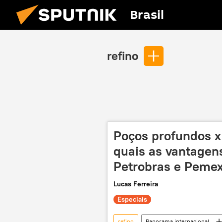
Brasil
refino
Poços profundos x 
quais as vantagens
Petrobras e Peme
Lucas Ferreira
Especiais
refino
Panorama internacional