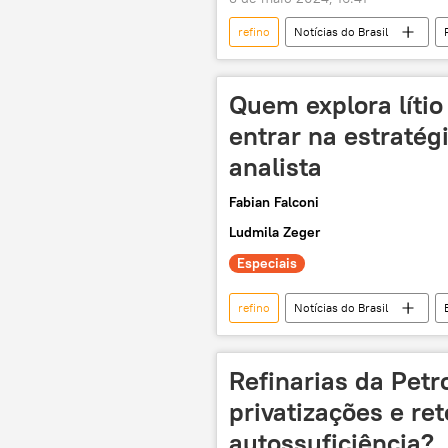
refino
Notícias do Brasil
Lava Jato
petroleo & gás
operação Lava Jato
Quem explora lítio
entrar na estratégi
analista
Fabian Falconi
Ludmila Zeger
Especiais
refino
Notícias do Brasil
baterias de íons de lítio
Nord
Agência Nacional de Mineração (ANM)
Refinarias da Petr
compensação
reservas
privatizações e re
autossuficiência?