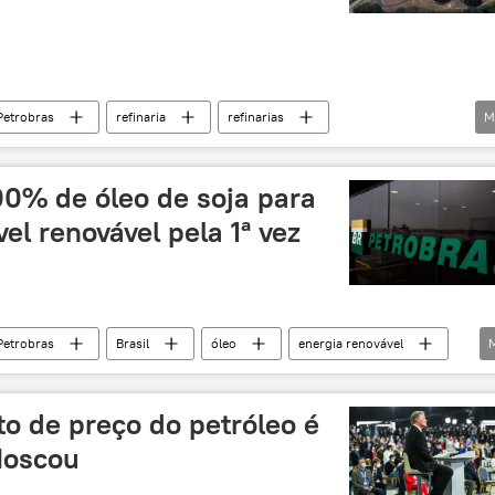
Petrobras
refinaria
refinarias
M
ração de gás
gás de cozinha
gasolina
Alexandre Silveira
Jair Bolsonaro
Brasil
00% de óleo de soja para
 e Energia
privatizações
autossuficiência
el renovável pela 1ª vez
Petrobras
Brasil
óleo
energia renovável
stível
biocombustível
to de preço do petróleo é
 Moscou