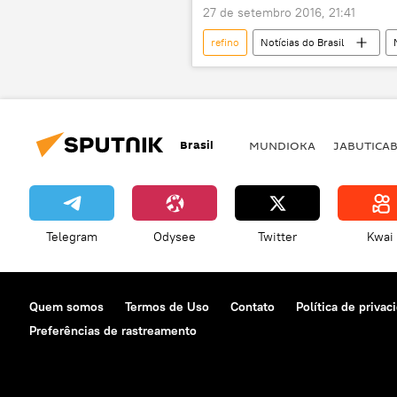
27 de setembro 2016, 21:41
refino
Notícias do Brasil
Petrobras
Moody's
investimento
Brasil
MUNDIOKA
JABUTICA
Telegram
Odysee
Twitter
Kwai
Quem somos
Termos de Uso
Contato
Política de privac
Preferências de rastreamento