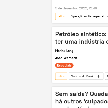
3 de dezembro 2022, 12:46
refino
Operação militar especial ru
Serviço de Imprensa do Kremlin
exploração de petróleo
petró
Petróleo sintético
Conselho da União Europeia
ter uma indústria
Marina Lang
João Werneck
Especiais
refino
Notícias do Brasil
petróleo
petróleo e gás
energia renovável
diesel ren
Sem saída? Queda 
há outros 'culpado