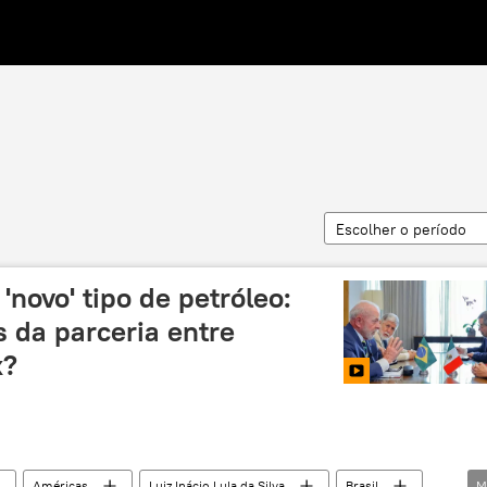
Escolher o período
'novo' tipo de petróleo:
 da parceria entre
x?
Américas
Luiz Inácio Lula da Silva
Brasil
M