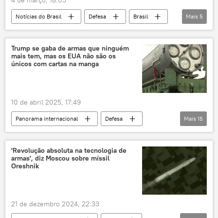
4 de março, 18:05
Notícias do Brasil
Defesa
Brasil
Mais
5
Rio de Janeiro
Ilha das Cobras
Corpo de Fuzileiros Navais
Forças Armadas
Trump se gaba de armas que ninguém
mais tem, mas os EUA não são os
ONU
únicos com cartas na manga
10 de abril 2025, 17:49
Panorama internacional
Defesa
Mais
15
Donald Trump
Estados Unidos
Irã
China
Bavar 373
Coreia do Norte
'Revolução absoluta na tecnologia de
armas', diz Moscou sobre míssil
Oreshnik
Avangard
Ásia
Oreshnik
Ásia e Oceania
Rússia
EUA
armas
mísseis
defesa aérea
21 de dezembro 2024, 22:33