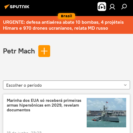
Brasil
URGENTE: defesa antiaérea abate 10 bombas, 4 projéteis
Himars e 970 drones ucranianos, relata MD russo
Petr Mach
Escolher o período
Marinha dos EUA só receberá primeiras
armas hipersônicas em 2029, revelam
documentos