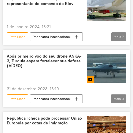
Estados Unidos
Defesa
representante do comando de Kiev
míssil balístico intercontinental
míssil
míssil hipersônico
míssil de cruzeiro
1 de janeiro 2024, 16:21
Iraque
Paquistão
Petr Mach
Panorama internacional
Mais
7
Rússia
Defesa
Ucrânia
Federação da Rússia
Kiev
Após primeiro voo do seu drone ANKA-
3, Turquia espera fortalecer sua defesa
Forças Armadas
Storm
Tu-22
(VÍDEO)
31 de dezembro 2023, 16:19
Petr Mach
Panorama internacional
Mais
9
Defesa
Recep Tayyip Erdogan
Turquia
OTAN
F-16
República Tcheca pode processar União
Europeia por cotas de imigração
Eurofighter Typhoon
Alemanha