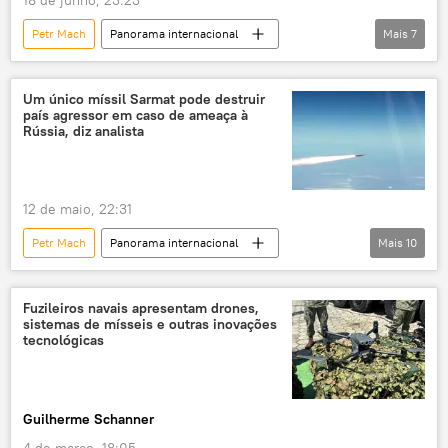
18 de junho, 23:23
Petr Mach
Panorama internacional
Mais
7
Américas
Defesa
Marinha dos EUA
Lockheed Martin
Ministério da Defesa
Um único míssil Sarmat pode destruir
país agressor em caso de ameaça à
Zircon
complexo de mísseis
Rússia, diz analista
12 de maio, 22:31
Petr Mach
Panorama internacional
Mais
10
Rússia
Defesa
Vladimir Putin
Igor Korotchenko
Reino Unido
Fuzileiros navais apresentam drones,
sistemas de mísseis e outras inovações
França
Federação da Rússia
tecnológicas
Sputnik
Força Estratégica de Mísseis
Avangard
Sarmat
Guilherme Schanner