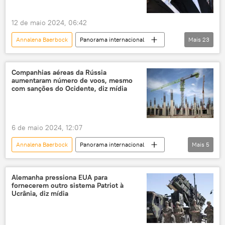
Oriente Médio
12 de maio 2024, 06:42
Ministério das Relações Exteriores
paz
Annalena Baerbock
Panorama internacional
Mais
23
União Europeia
solução de dois Estados
Europa
Ásia e Oceania
China
França
Sérvia
Hungria
Companhias aéreas da Rússia
aumentaram número de voos, mesmo
Xi Jinping
Emmanuel Macron
com sanções do Ocidente, diz mídia
Viktor Orbán
geopolítica
União Europeia
6 de maio 2024, 12:07
bombardeio da OTAN de 1999
diplomacia
Annalena Baerbock
Panorama internacional
Mais
5
política
Iniciativa Cinturão e Rota
Europa
Ocidente
Rússia
Organização do Tratado do Atlântico Norte
Die Welt
Alemanha
OTAN
Nord Stream
Rússia
Alemanha pressiona EUA para
fornecerem outro sistema Patriot à
Sputnik
Ursula von der Leyen
Ucrânia, diz mídia
Alemanha
Sergei Lavrov