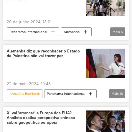
Conselho Europeu
Reuters
Robert Fico
conflito ucraniano
20 de junho 2024, 13:21
Conselho da União Europeia
Panorama internacional
Alemanha
Mais
6
Comissão Europeia
Josep Borrell
Europa
Terceiro Reich
Waffen-SS
Charles Michel
Partido Nazista
Nazismo
Ministério das Relações Exteriores
Alemanha diz que reconhecer o Estado
da Palestina não vai trazer paz
Adolf Hitler
Peter Szijjarto
Moscou
Eslováquia
Alemanha
22 de maio 2024, 15:43
Annalena Baerbock
Panorama internacional
Mais
16
Europa
Palestina
Faixa de Gaza
reconhecimento
Estado
Alemanha
Xi vai 'arrancar' a Europa dos EUA?
Analista explica perspectiva chinesa
Noruega
Espanha
Irlanda
sobre geopolítica europeia
Israel
Oriente Médio e África