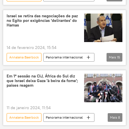
Ásia e Oceania
Vladimir Putin
Su-24
França
Crimeia
Tucker Carlson
entrevista
Forças Armadas
Israel se retira das negociações de paz
no Egito por exigências 'delirantes' do
Ocidente
Donald Trump
Hamas
Eleições nos EUA
OTAN
Rússia
Joe Biden
Estados Unidos
14 de fevereiro 2024, 15:54
Organização do Tratado do Atlântico Norte
Annalena Baerbock
Panorama internacional
Mais
15
Ucrânia
Federação da Rússia
Benjamin Netanyahu
Emmanuel Macron
Israel
Rafah
Cairo
Em 1ª sessão na CIJ, África do Sul diz
que Israel deixa Gaza 'à beira da fome';
Hamas
Forças de Defesa de Israel (FDI)
países reagem
Itamaraty
Gaza
Faixa de Gaza
Egito
Tel Aviv
The Times of Israel
11 de janeiro 2024, 11:54
Ministério das Relações Exteriores
Annalena Baerbock
Panorama internacional
Mais
8
Oriente Médio e África
África do Sul
Israel
Faixa de Gaza