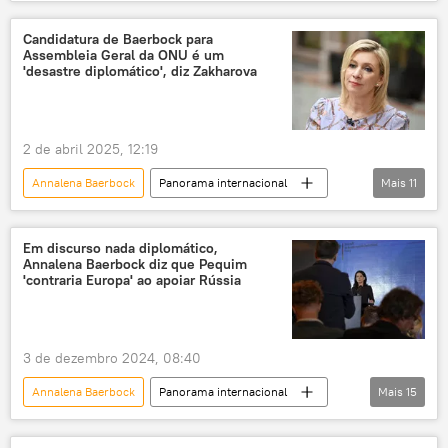
Europa
Mundo
António Guterres
Angela Merkel
Europa Ocidental
Candidatura de Baerbock para
Assembleia Geral da ONU é um
Alemanha
Assembleia Geral da ONU
'desastre diplomático', diz Zakharova
ONU
Berlim
2 de abril 2025, 12:19
Annalena Baerbock
Panorama internacional
Mais
11
Europa
ONU
Rússia
Maria Zakharova
Em discurso nada diplomático,
Annalena Baerbock diz que Pequim
Ministério das Relações Exteriores da Rússia
'contraria Europa' ao apoiar Rússia
Rafael Grossi
Argentina
Ucrânia
Áustria
3 de dezembro 2024, 08:40
Agência Internacional de Energia Atômica (AIEA)
Annalena Baerbock
Panorama internacional
Mais
15
Assembleia Geral da ONU
diplomacia
Europa
China