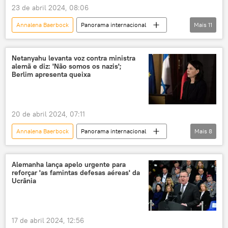
23 de abril 2024, 08:06
Annalena Baerbock
Panorama internacional
Mais
11
Europa
Uniao Europeia
Josep Borrell
Rússia
Ucrânia
Netanyahu levanta voz contra ministra
alemã e diz: 'Não somos os nazis';
Dmitry Kuleba
Alemanha
Berlim apresenta queixa
Bloomberg
Kiev
Patriot
conflito ucraniano
20 de abril 2024, 07:11
Annalena Baerbock
Panorama internacional
Mais
8
Benjamin Netanyahu
Israel
Alemanha
Faixa de Gaza
Alemanha lança apelo urgente para
reforçar 'as famintas defesas aéreas' da
Oriente Médio
Nazismo
fome
Ucrânia
Palestina
17 de abril 2024, 12:56