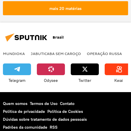
Peter Szijjarto
mais 20 matérias
Centro de Informação Judicial (CIJ)
Hamas
Tribunal de Haia
Palestina
Brasil
MUNDIOKA
JABUTICABA SEM CAROÇO
OPERAÇÃO RUSSA
I
Telegram
Odysee
Twitter
Kwai
Quem somos
Termos de Uso
Contato
Política de privacidade
Política de Cookies
Dúvidas sobre tratamento de dados pessoais
Padrões da comunidade
RSS