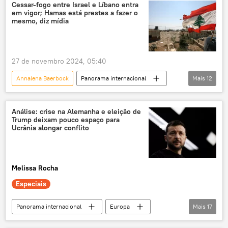
Alemanha
Berlim
Wang Yi
Cessar-fogo entre Israel e Líbano entra
em vigor; Hamas está prestes a fazer o
Rússia
Ucrânia
Xi Jinping
mesmo, diz mídia
Ministério das Relações Exteriores da Alemanha
Organização do Tratado do Atlântico Norte
27 de novembro 2024, 05:40
OTAN
relações bilaterais
Pequim
Annalena Baerbock
Panorama internacional
Mais
12
conflito ucraniano
Mundo
Benjamin Netanyahu
António Guterres
Israel
Líbano
Análise: crise na Alemanha e eleição de
Trump deixam pouco espaço para
Faixa de Gaza
Hezbollah
Hamas
Ucrânia alongar conflito
Forças de Defesa de Israel (FDI)
Oriente Médio
paz
cessar-fogo
Melissa Rocha
Especiais
Panorama internacional
Europa
Mais
17
Américas
Rússia