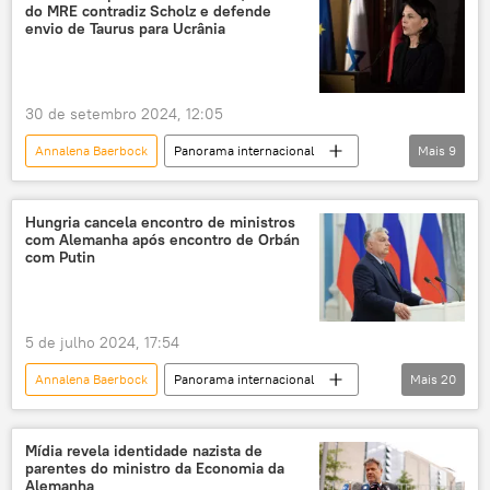
do MRE contradiz Scholz e defende
Federação da Rússia
envio de Taurus para Ucrânia
Ministério das Relações Exteriores
paz
negociações de paz
acordo de paz
30 de setembro 2024, 12:05
Annalena Baerbock
Panorama internacional
Mais
9
Olaf Scholz
Europa
Ucrânia
Berlim
Taurus
Alemanha
Hungria cancela encontro de ministros
com Alemanha após encontro de Orbán
Boris Pistorius
Defesa
Rússia
com Putin
5 de julho 2024, 17:54
Annalena Baerbock
Panorama internacional
Mais
20
Rússia
Europa
Viktor Orbán
Vladimir Putin
Hungria
Mídia revela identidade nazista de
parentes do ministro da Economia da
Budapeste
Ucrânia
Alemanha