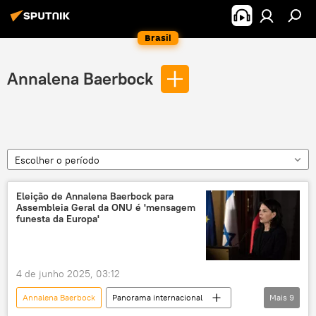
Brasil
Annalena Baerbock
Escolher o período
Eleição de Annalena Baerbock para
Assembleia Geral da ONU é 'mensagem
funesta da Europa'
4 de junho 2025, 03:12
Annalena Baerbock
Panorama internacional
Mais
9