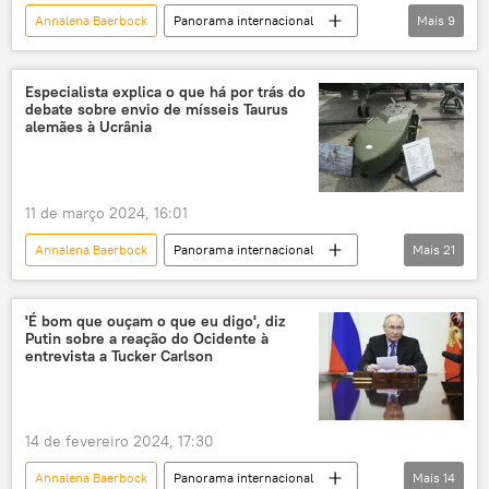
Annalena Baerbock
Panorama internacional
Mais
9
Boris Pistorius
Mark Rutte
Europa
Defesa
Ucrânia
Alemanha
Especialista explica o que há por trás do
debate sobre envio de mísseis Taurus
Rússia
OTAN
G7
alemães à Ucrânia
11 de março 2024, 16:01
Annalena Baerbock
Panorama internacional
Mais
21
Europa
Análise
Rússia
David Cameron
Olaf Scholz
'É bom que ouçam o que eu digo', diz
Putin sobre a reação do Ocidente à
Ucrânia
Reino Unido
Londres
entrevista a Tucker Carlson
Bundeswehr
Taurus
conflito ucraniano
operação militar especial
14 de fevereiro 2024, 17:30
tensão geopolítica
Alemanha
Annalena Baerbock
Panorama internacional
Mais
14
Berlim
mísseis de cruzeiro
Kiev