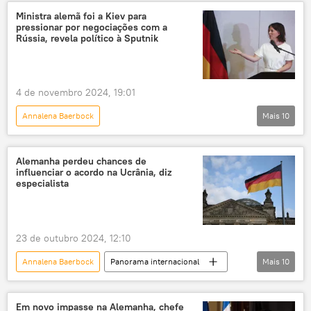
Vladimir Zelensky
Donald Trump
Ministra alemã foi a Kiev para
pressionar por negociações com a
Olaf Scholz
Estados Unidos
Rússia, revela político à Sputnik
Alemanha
Ucrânia
OTAN
operação militar especial
exclusiva
4 de novembro 2024, 19:01
Kiev
apoio militar
Annalena Baerbock
Mais
10
auxílio financeiro
Operação militar especial russa
Europa
Organização do Tratado do Atlântico Norte
Rússia
Mundo
Donald Trump
EUA
assistência militar
Alemanha perdeu chances de
influenciar o acordo na Ucrânia, diz
Kiev
Estados Unidos
especialista
Federação da Rússia
conflito armado
conflito ucraniano
Alemanha
23 de outubro 2024, 12:10
Annalena Baerbock
Panorama internacional
Mais
10
Europa
Rússia
Olaf Scholz
Alemanha
Ucrânia
Em novo impasse na Alemanha, chefe