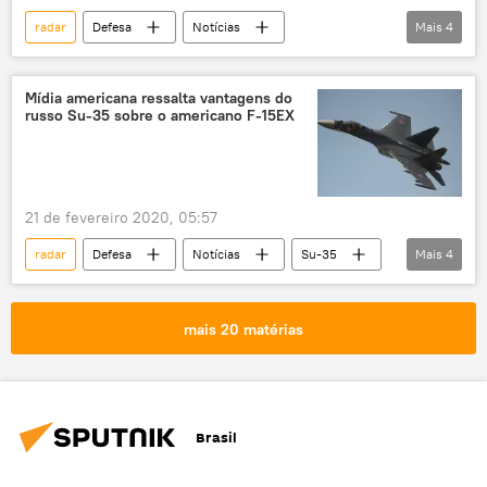
radar
Defesa
Notícias
Mais
4
canhão eletromagnético
canhão a laser
navio de guerra
Marinha Real britânica
Mídia americana ressalta vantagens do
russo Su-35 sobre o americano F-15EX
21 de fevereiro 2020, 05:57
radar
Defesa
Notícias
Su-35
Mais
4
caça
EUA
Índia
F-15EX
mais 20 matérias
Brasil