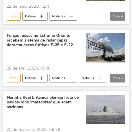
22 de maio 2020, 12:11
radar
Defesa
Notícias
Mais
4
armas hipersônicas
míssil hipersônico
armamento
exportação de armas
Forças russas no Extremo Oriente
recebem sistema de radar capaz
detectar caças furtivos F-35 e F-22
28 de abril 2020, 13:06
radar
Defesa
Notícias
Nebo-U
Mais
5
tecnologia furtiva
caças de quinta geração
F-22 Raptor
F-35
defesa antiaérea
Marinha Real britânica planeja frota de
navios-robô 'matadores' que agem
sozinhos
23 de fevereiro 2020, 08:26