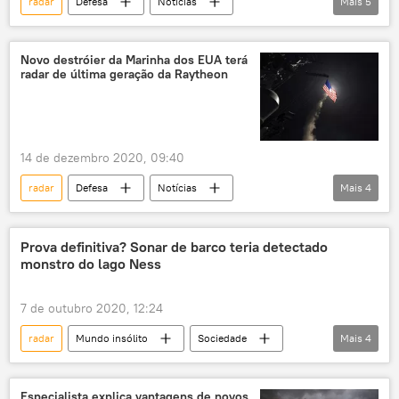
radar
Defesa
Notícias
Mais
5
sistema de defesa antimísseis
mísseis balísticos
tecnologia militar
Novo destróier da Marinha dos EUA terá
radar de última geração da Raytheon
supercomputadores
computação
14 de dezembro 2020, 09:40
radar
Defesa
Notícias
Mais
4
Marinha dos EUA
embarcação
navio
Raytheon
Prova definitiva? Sonar de barco teria detectado
monstro do lago Ness
7 de outubro 2020, 12:24
radar
Mundo insólito
Sociedade
Mais
4
Notícias
Escócia
monstro do Lago Ness
lago Ness
Especialista explica vantagens de novos