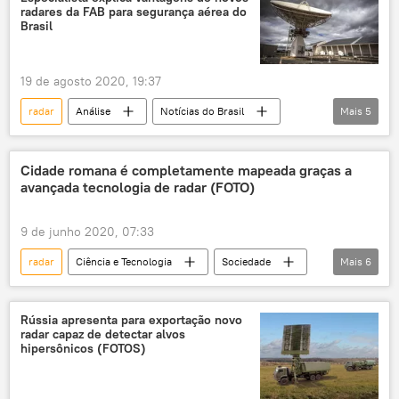
radares da FAB para segurança aérea do
Brasil
19 de agosto 2020, 19:37
radar
Análise
Notícias do Brasil
Mais
5
Notícias
Força Aérea Brasileira (FAB)
Segurança
segurança aérea
Cidade romana é completamente mapeada graças a
avançada tecnologia de radar (FOTO)
narcotráfico
9 de junho 2020, 07:33
radar
Ciência e Tecnologia
Sociedade
Mais
6
Notícias
história
Arqueologia
Império Romano
pesquisa
Itália
Rússia apresenta para exportação novo
radar capaz de detectar alvos
hipersônicos (FOTOS)