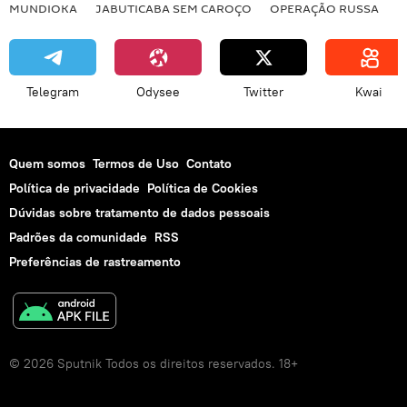
MUNDIOKA
JABUTICABA SEM CAROÇO
OPERAÇÃO RUSSA
I
Telegram
Odysee
Twitter
Kwai
Quem somos
Termos de Uso
Contato
Política de privacidade
Política de Cookies
Dúvidas sobre tratamento de dados pessoais
Padrões da comunidade
RSS
Preferências de rastreamento
© 2026 Sputnik Todos os direitos reservados. 18+