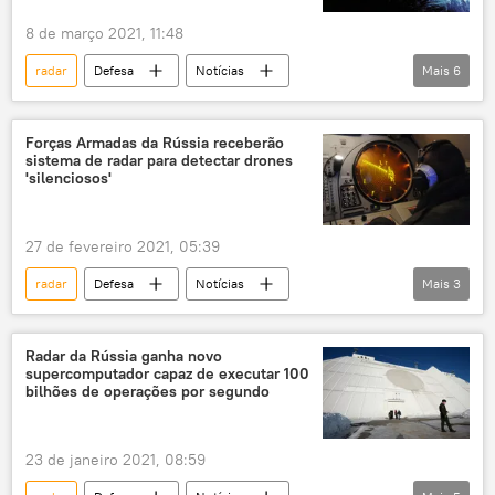
8 de março 2021, 11:48
radar
Defesa
Notícias
Mais
6
satélite militar
navios de guerra
Marinha dos EUA
Tsirkon
Forças Armadas da Rússia receberão
sistema de radar para detectar drones
mísseis antinavio
míssil hipersônico
'silenciosos'
27 de fevereiro 2021, 05:39
radar
Defesa
Notícias
Mais
3
sistema de comunicação
guerra eletrônica
drones
Radar da Rússia ganha novo
supercomputador capaz de executar 100
bilhões de operações por segundo
23 de janeiro 2021, 08:59