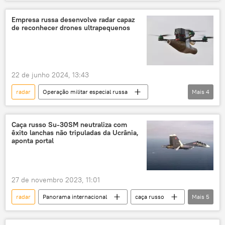
Reino Unido
Defesa
Força Aérea
The Telegraph
Rússia
AUKUS
Empresa russa desenvolve radar capaz
de reconhecer drones ultrapequenos
China
EUA
Austrália
22 de junho 2024, 13:43
radar
Operação militar especial russa
Mais
4
Defesa
Sputnik
drone
veículo aéreo não tripulado
Caça russo Su-30SM neutraliza com
êxito lanchas não tripuladas da Ucrânia,
aponta portal
27 de novembro 2023, 11:01
radar
Panorama internacional
caça russo
Mais
5
Su-30
Frota do Mar Negro
Rússia