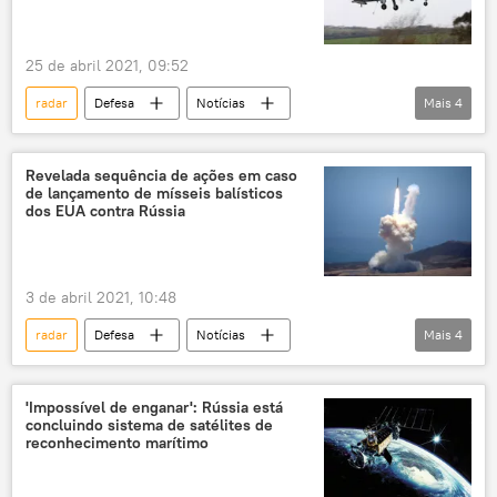
25 de abril 2021, 09:52
radar
Defesa
Notícias
Mais
4
sistema de defesa antidrones
sistema de defesa antiaéreo
China
Revelada sequência de ações em caso
de lançamento de mísseis balísticos
tecnologia militar
dos EUA contra Rússia
3 de abril 2021, 10:48
radar
Defesa
Notícias
Mais
4
míssil balístico intercontinental
sistema de defesa antiaérea
satélite militar
'Impossível de enganar': Rússia está
concluindo sistema de satélites de
EUA
reconhecimento marítimo