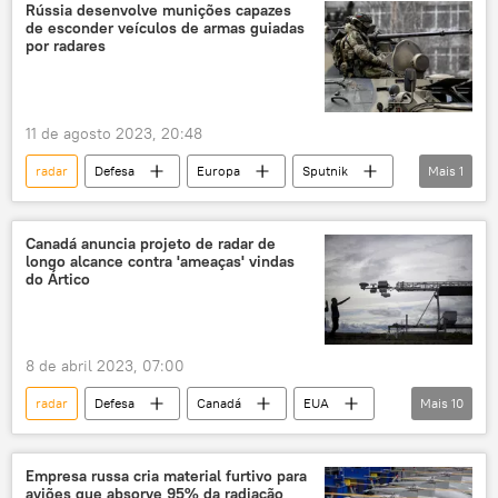
drone
tecnologia militar
Rússia desenvolve munições capazes
de esconder veículos de armas guiadas
por radares
11 de agosto 2023, 20:48
radar
Defesa
Europa
Sputnik
Mais
1
Rússia
Canadá anuncia projeto de radar de
longo alcance contra 'ameaças' vindas
do Ártico
8 de abril 2023, 07:00
radar
Defesa
Canadá
EUA
Mais
10
Justin Trudeau
Joe Biden
Defense News
Ártico
Minnesota
Empresa russa cria material furtivo para
aviões que absorve 95% da radiação