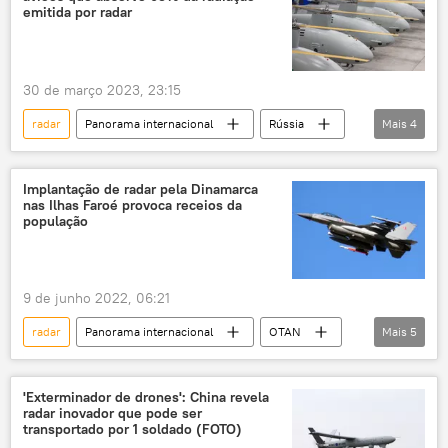
Michigan
Ohio
Pensilvânia
emitida por radar
Nova York
Departamento de Defesa Nacional do Canadá
30 de março 2023, 23:15
radar
Panorama internacional
Rússia
Mais
4
criação
Rostec
Ministério da Defesa (Rússia)
Implantação de radar pela Dinamarca
nas Ilhas Faroé provoca receios da
Forças Armadas da Rússia
população
9 de junho 2022, 06:21
radar
Panorama internacional
OTAN
Mais
5
Dinamarca
Ilhas Faroé
Rússia
tensão militar
Ártico
'Exterminador de drones': China revela
radar inovador que pode ser
transportado por 1 soldado (FOTO)