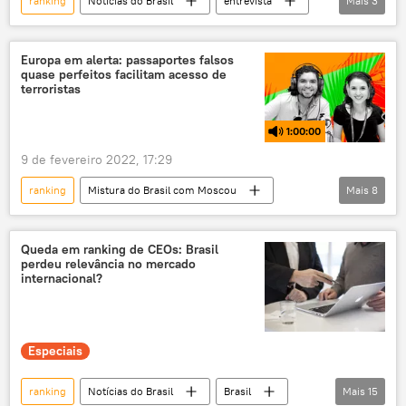
ranking
Notícias do Brasil
entrevista
Mais
3
turismo
Brasil
exclusiva
Europa em alerta: passaportes falsos
quase perfeitos facilitam acesso de
terroristas
1:00:00
9 de fevereiro 2022, 17:29
ranking
Mistura do Brasil com Moscou
Mais
8
YouTube
Israel
Portugal
passaportes
Chile
Jair Bolsonaro
Queda em ranking de CEOs: Brasil
perdeu relevância no mercado
imigrantes
Síria
internacional?
Especiais
ranking
Notícias do Brasil
Brasil
Mais
15