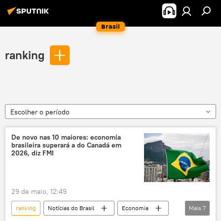
Brasil
ranking
Escolher o período
De novo nas 10 maiores: economia
brasileira superará a do Canadá em
2026, diz FMI
29 de maio, 12:49
ranking
Notícias do Brasil
Economia
Mais
7