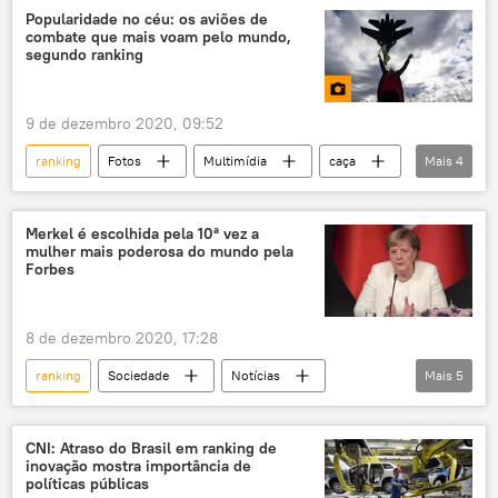
Michelle Obama
Barack Obama
Popularidade no céu: os aviões de
combate que mais voam pelo mundo,
Joe Biden
Melania Trump
segundo ranking
9 de dezembro 2020, 09:52
ranking
Fotos
Multimídia
caça
Mais
4
aeronave
Força Aérea
fotos
Defesa
Merkel é escolhida pela 10ª vez a
mulher mais poderosa do mundo pela
Forbes
8 de dezembro 2020, 17:28
ranking
Sociedade
Notícias
Mais
5
Forbes
mulheres
feminismo
poder
mundo
CNI: Atraso do Brasil em ranking de
inovação mostra importância de
políticas públicas