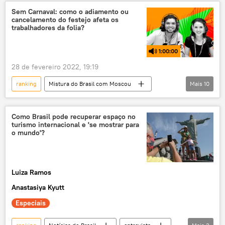
comércio mundial
Rússia
Ucrânia
Sem Carnaval: como o adiamento ou
cancelamento do festejo afeta os
China
trabalhadores da folia?
1:00:00
28 de fevereiro 2022, 19:19
ranking
Mistura do Brasil com Moscou
Mais
10
Brasil
Rússia
Portugal
curiosidades
Carnaval
bizarro
Como Brasil pode recuperar espaço no
turismo internacional e 'se mostrar para
YouTube
Moscou
Ucrânia
o mundo'?
Vladimir Putin
Luiza Ramos
Anastasiya Kyutt
Especiais