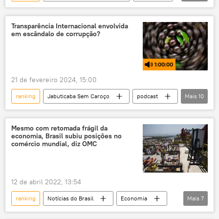
Brasil
exclusiva
educação
acadêmicos
desenvolvimento
Transparência Internacional envolvida
em escândalo de corrupção?
universidades
melhores universidades
Rússia
China
Índia
1:00:00
África do Sul
Ocidente
21 de fevereiro 2024, 15:00
Estados Unidos
EUA
Europa
ranking
Jabuticaba Sem Caroço
podcast
Mais
10
multipolaridade
Sul Global
Transparência Internacional
índices
pesquisa
corrupção
política
Mesmo com retomada frágil da
economia, Brasil subiu posições no
rádio
Dias Toffoli
comércio mundial, diz OMC
Supremo Tribunal Federal (STF)
Brasil
Luiz Inácio Lula da Silva
12 de abril 2022, 13:54
ranking
Notícias do Brasil
Economia
Mais
7
OMC
exportação
importação