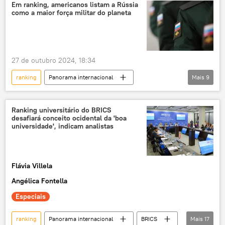
Nova Indústria Brasil (NIB)
indústria
Em ranking, americanos listam a Rússia
como a maior força militar do planeta
sustentabilidade
digital
Economia
Governo Federal
27 de outubro 2024, 18:34
ranking
Panorama internacional
Mais
9
Américas
Ásia e Oceania
Rússia
Brasil
América do Sul
Ranking universitário do BRICS
desafiará conceito ocidental da 'boa
Organização dos Estados Americanos (OEA)
universidade', indicam analistas
ONU
G20
potência militar
BRICS
Flávia Villela
Angélica Fontella
Especiais
ranking
Panorama internacional
BRICS
Mais
17