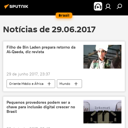
Brasil
Notícias de 29.06.2017
Filho de Bin Laden prepara retorno da
Al-Qaeda, diz revista
29 de junho 2017, 23:37
Oriente Médio e África
Mundo
Notícias
Oriente Médio
Síria
Iêmen
Iraque
Afeganistão
Pequenos provedores podem ser a
chave para inclusão digital crescer no
Osama bin Laden
Hamza bin Laden
Brasil
Ayman al-Zawahiri
Abu Bakr al-Baghdadi
Al-Qaeda
Daesh
terrorismo