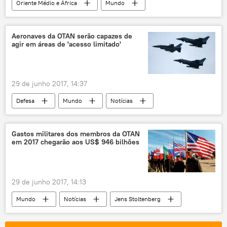
Oriente Médio e África
Mundo
Notícias
Raqqa
Síria
Ryan Dillon
SDF
Aeronaves da OTAN serão capazes de
agir em áreas de 'acesso limitado'
coalizão internacional
Daesh
29 de junho 2017, 14:37
Defesa
Mundo
Notícias
Jens Stoltenberg
OTAN
defesa aérea
aviões
Gastos militares dos membros da OTAN
em 2017 chegarão aos US$ 946 bilhões
29 de junho 2017, 14:13
Mundo
Notícias
Jens Stoltenberg
OTAN
gastos militares
Defesa