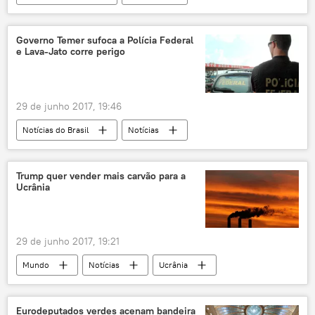
chumbo
contaminação
Michel Temer
Donald Trump
Angela Merkel
Antonio Marcelo Jackson
Governo Temer sufoca a Polícia Federal
e Lava-Jato corre perigo
José Serra
Xi Jinping
G20
UFOP
diplomacia
gafes
meio ambiente
acordos
geopolítica
29 de junho 2017, 19:46
Michel Temer no encontro do G20 na Alemanha
Notícias do Brasil
Notícias
Economia
Tânia Prado
Polícia Federal
orçamento
passaportes
Trump quer vender mais carvão para a
Ucrânia
29 de junho 2017, 19:21
Mundo
Notícias
Ucrânia
Donald Trump
carvão
energia
EUA
Eurodeputados verdes acenam bandeira