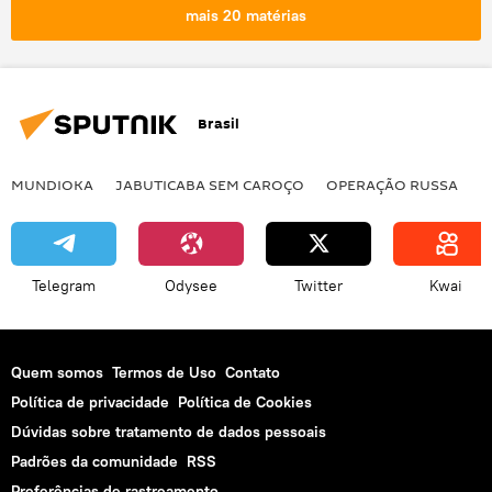
mais 20 matérias
Brasil
MUNDIOKA
JABUTICABA SEM CAROÇO
OPERAÇÃO RUSSA
I
Telegram
Odysee
Twitter
Kwai
Quem somos
Termos de Uso
Contato
Política de privacidade
Política de Cookies
Dúvidas sobre tratamento de dados pessoais
Padrões da comunidade
RSS
Preferências de rastreamento