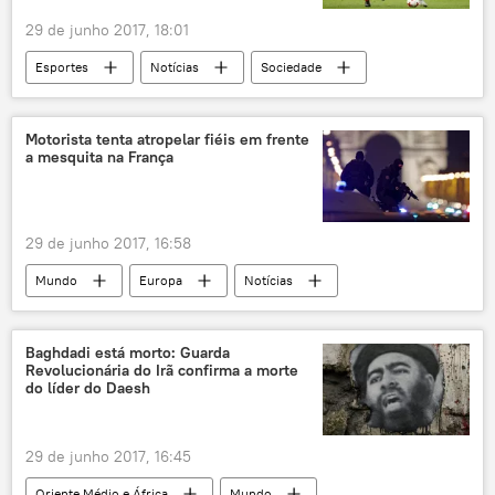
29 de junho 2017, 18:01
Esportes
Notícias
Sociedade
Alemanha
Portugal
Chile
Moscou
São Petersburgo
Sochi
Motorista tenta atropelar fiéis em frente
a mesquita na França
México
Joachim Löw
Goretzka
Werner
Younes
Rússia
29 de junho 2017, 16:58
Mundo
Europa
Notícias
Créteil
Paris
Champs-Élysées
Bataclan
mesquita
atentado
Baghdadi está morto: Guarda
Revolucionária do Irã confirma a morte
atropelamento
ataque
vingança
do líder do Daesh
França
29 de junho 2017, 16:45
Oriente Médio e África
Mundo