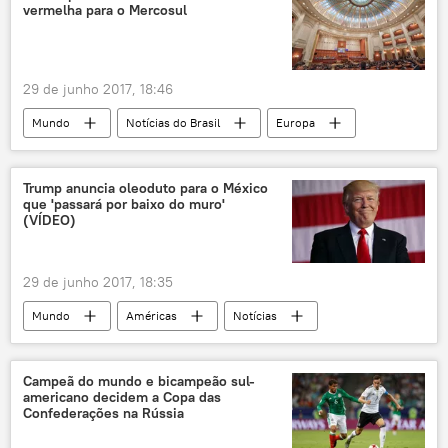
vermelha para o Mercosul
29 de junho 2017, 18:46
Mundo
Notícias do Brasil
Europa
Notícias
América do Sul
Donald Trump
Miguel Urbán
Trump anuncia oleoduto para o México
que 'passará por baixo do muro'
Rogério Lino Pereira
(VÍDEO)
Câmara de Comércio e Indústria do Mercosul e das Américas
Mercosul
OMC
Aliança do Pacífico
29 de junho 2017, 18:35
comércio mundial
tarifas
barreiras
Mundo
Américas
Notícias
agronegócio
indústria
serviços
México
Donald Trump
oleoduto
União Europeia
muro
petróleo
gás
Campeã do mundo e bicampeão sul-
americano decidem a Copa das
energia
EUA
Confederações na Rússia