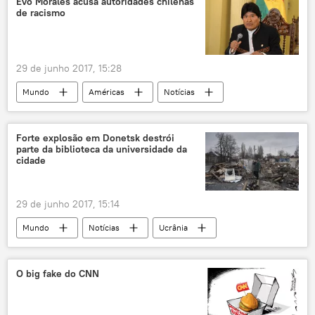
Evo Morales acusa autoridades chilenas
de racismo
Washington
Mohammed bin Abdulrahman Al Thani
Rex Tillerson
crise diplomática
29 de junho 2017, 15:28
Mundo
Américas
Notícias
Chile
Bolívia
La Paz
Oceano Pacífico
Evo Morales
Forte explosão em Donetsk destrói
parte da biblioteca da universidade da
Tribunal Internacional de Justiça
cidade
29 de junho 2017, 15:14
Mundo
Notícias
Ucrânia
Donbass
Donetsk
explosão
universidade
atentado terrorista
O big fake do CNN