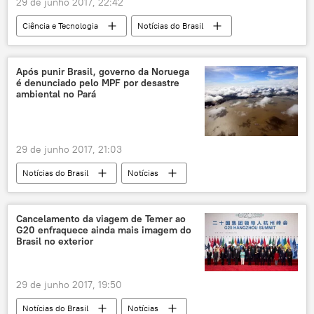
29 de junho 2017, 22:42
guerra
Ciência e Tecnologia
Notícias do Brasil
Notícias
Sociedade
Demi Getschko
Paulo Bernardo
Paulo Castelo Branco
Após punir Brasil, governo da Noruega
é denunciado pelo MPF por desastre
Anatel
Abinee
ambiental no Pará
Alliance For Affordable Internet (A4AI)
Comitê Gestor da Internet no Brasil (CGI.br)
29 de junho 2017, 21:03
Núcleo de Informação e Coordenação do Ponto BR (NIC.br)
Notícias do Brasil
Notícias
Verizon
Internet
inclusão digital
Noruega
Amazônia
Barcarena
tecnologia
banda larga
Pará
Bruno Valente
Hydro
Programa Nacional de Banda Larga
Cancelamento da viagem de Temer ao
G20 enfraquece ainda mais imagem do
MP-PA
Ministério Público
Albrás
comunicações
telecomunicações
Brasil no exterior
Alunorte
Ibama
poluição
meio ambiente
alumínio
29 de junho 2017, 19:50
Floresta Amazônica
bauxita
Notícias do Brasil
Notícias