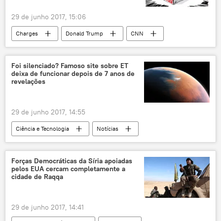
29 de junho 2017, 15:06
Charges
Donald Trump
CNN
intervenção
notícias falsas
fake news
EUA
Rússia
Foi silenciado? Famoso site sobre ET
deixa de funcionar depois de 7 anos de
eleições
revelações
29 de junho 2017, 14:55
Ciência e Tecnologia
Notícias
Sociedade
extraterrestre
ET
vida extraterrestre
NASA
Forças Democráticas da Síria apoiadas
pelos EUA cercam completamente a
cidade de Raqqa
29 de junho 2017, 14:41