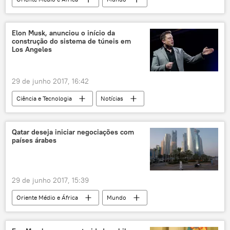
Notícias
Raqqa
Síria
Irã
Abu Bakr al-Baghdadi
Elon Musk, anunciou o início da
construção do sistema de túneis em
Hojjat ol Eslam Ali Shirazi
Daesh
Los Angeles
morte
terrorismo
líder terrorista
Rússia
29 de junho 2017, 16:42
Ciência e Tecnologia
Notícias
Sociedade
Califórnia
Los Angeles
Elon Musk
Boring Company
Tesla
Qatar deseja iniciar negociações com
países árabes
SpaceX
túnel
futuro
tecnologia
29 de junho 2017, 15:39
Oriente Médio e África
Mundo
Notícias
Ruptura de relações diplomáticas com Qatar