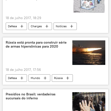
temperatura
18 de julho 2017, 18:29
Defesa
Charges
Notícias
Finlândia
OTAN
ameaça russa
Rússia está pronta para construir série
de armas hipersônicas para 2020
18 de julho 2017, 17:56
Defesa
Mundo
Rússia
Notícias
Moscou
Yuri Borisov
MAKS 2017
armas hipersônicas
Presídios no Brasil: verdadeiras
sucursais do inferno
míssil hipersônico
aviação militar