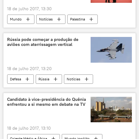
18 de julho 2017, 13:30
Mundo
Notícias
Palestina
China
Israel
Pequim
Tel Aviv
Xi Jinping
Zhang Ming
Rússia pode começar a produção de
aviões com aterrissagem vertical
Mahmoud Abbas
18 de julho 2017, 13:20
Defesa
Rússia
Notícias
Salão aeroespacial MAKS 2017
Yuri Borisov
Ministério da Defesa
MAKS 2017
Candidato à vice-presidência do Quênia
enfrentou a si mesmo em debate na TV
porta-aviões
caças
18 de julho 2017, 13:10
Oriente Médio e África
Mundo insólito