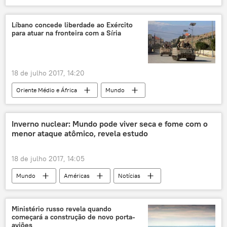
Salão aeroespacial MAKS 2017
Zhukovsky
Moscou
Vladimir Putin
Líbano concede liberdade ao Exército
para atuar na fronteira com a Síria
Denis Manturov
Dmitry Peskov
Dmitry Rogozin
Maxim Sokolov
MAKS 2017
aviação
sorvete
18 de julho 2017, 14:20
Oriente Médio e África
Mundo
Notícias
Líbano
Síria
Arsal
Juroud Arsal
Daesh
Inverno nuclear: Mundo pode viver seca e fome com o
menor ataque atômico, revela estudo
Frente al-Nusra
Hezbollah
18 de julho 2017, 14:05
Mundo
Américas
Notícias
Nebraska
China
Reino Unido
Coreia do Norte
Adam Liska
Ministério russo revela quando
começará a construção de novo porta-
Universidade de Nebraska
Guerra Fria
aviões