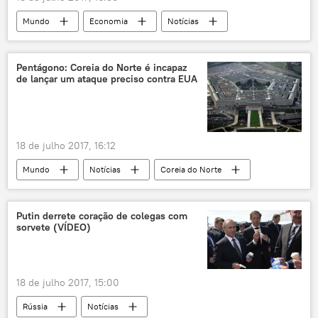
Mundo
Economia
Notícias
Washington
China
Pequim
Barack Obama
Wang Yang
Pentágono: Coreia do Norte é incapaz
de lançar um ataque preciso contra EUA
Steven Mnuchin
Wilbur Ross
Hu Jintao
comércio
finanças
EUA
18 de julho 2017, 16:12
Mundo
Notícias
Coreia do Norte
Pyongyang
míssil balístico intercontinental
península coreana
EUA
Pentágono
Putin derrete coração de colegas com
sorvete (VÍDEO)
tensões
18 de julho 2017, 15:00
Rússia
Notícias