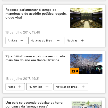
Vladimir Putin
Donald Trump
Cúpula do G20
reunião
EUA
Recesso parlamentar é tempo de
manobras e de assédio político; depois,
o que virá?
18 de julho 2017, 19:48
Análise
Notícias do Brasil
Notícias
Brasília
Rodrigo Janot
Michel Temer
Cláudio Couto
'Que friiio!': neve e gelo na madrugada
mais fria do ano em Santa Catarina
Rodrigo Maia
Álvaro Dias
Raquel Dodge
Lúcia Vânia
PSDB
6
PMDB
Câmara dos Deputados
DEM
18 de julho 2017, 19:31
PSB
recesso parlamentar
Fotos
Multimídia
Notícias do Brasil
corrupção passiva
Notícias
Santa Catarina
neve
fotos
frio
gelo
Um país se esconde debaixo da terra
por causa da 'ameaça russa'