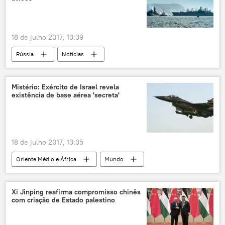
inverno nuclear
seca nuclear
outono nuclear
bomba nuclear
18 de julho 2017, 13:39
guerra nuclear
fome
seca
Rússia
Notícias
Rússia
França
EUA
Salão aeroespacial MAKS 2017
Yuri Borisov
Viktor Bursuk
Ministério da Defesa
Mistério: Exército de Israel revela
existência de base aérea 'secreta'
Marinha da Rússia
porta-aviões
Defesa
18 de julho 2017, 13:35
Oriente Médio e África
Mundo
Notícias
Israel
Oriente Médio
Col. Binyami
Haaretz
IDF
Xi Jinping reafirma compromisso chinês
com criação de Estado palestino
base aérea
Sdot Há’ela
exército
Exército israelense