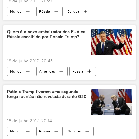
18 de julho 2017, 21:59
Mundo
Rússia
Europa
Notícias
Sigmar Gabriel
Vladimir Putin
Quem é o novo embaixador dos EUA na
Rússia escolhido por Donald Trump?
Ministério das Relações Exteriores da Alemanha
18 de julho 2017, 20:45
Mundo
Américas
Rússia
Notícias
Donald Trump
Jon Huntsman
Putin e Trump tiveram uma segunda
longa reunião não revelada durante G20
18 de julho 2017, 20:14
Mundo
Rússia
Notícias