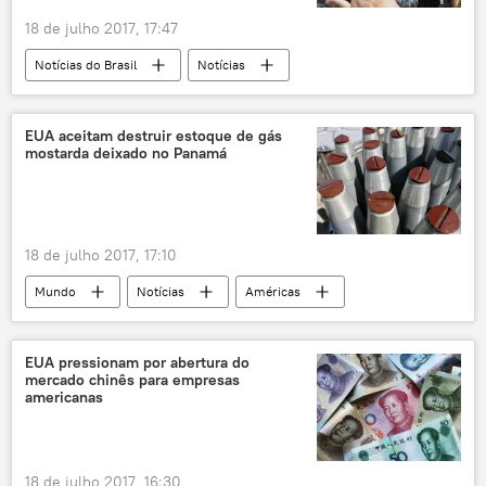
18 de julho 2017, 17:47
Notícias do Brasil
Notícias
Fernando Anunciação
OMS
Exército
Congresso
EUA aceitam destruir estoque de gás
mostarda deixado no Panamá
Força Nacional de Segurança
Polícia Civil do Amazonas
Federação Nacional de Servidores Penitenciários (Fenaspen)
18 de julho 2017, 17:10
justiça
violência
doenças
Mundo
Notícias
Américas
presídios
rebeliões
Panamá
Canadá
San José
Síria
National Post
OPAQ
EUA pressionam por abertura do
mercado chinês para empresas
Segunda Guerra Mundial
armas químicas
americanas
gás mostarda
mostarda
EUA
18 de julho 2017, 16:30