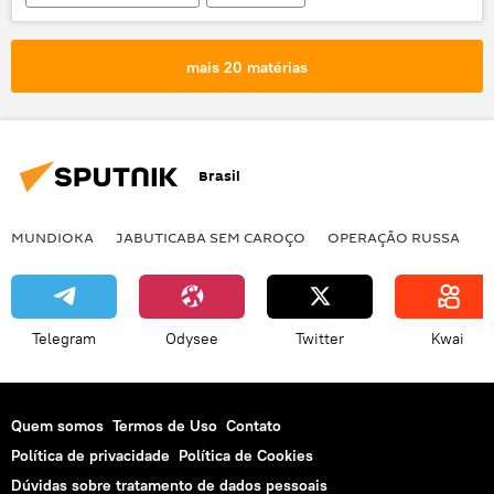
Notícias do Brasil
Notícias
Sociedade
mais 20 matérias
Brasil
MUNDIOKA
JABUTICABA SEM CAROÇO
OPERAÇÃO RUSSA
I
Telegram
Odysee
Twitter
Kwai
Quem somos
Termos de Uso
Contato
Política de privacidade
Política de Cookies
Dúvidas sobre tratamento de dados pessoais