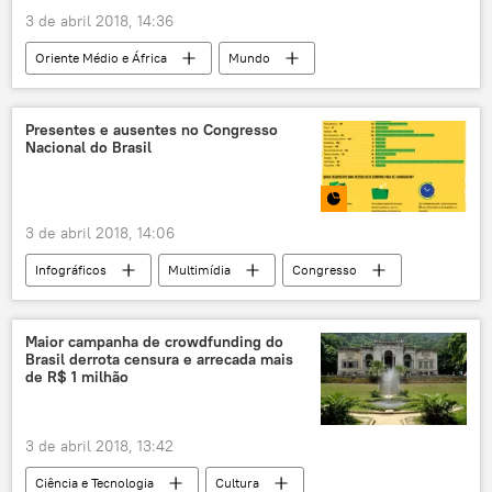
comércio internacional
parcerias comerciais
3 de abril 2018, 14:36
Notícias do Brasil
Oriente Médio e África
Mundo
Notícias
África
Djibuti
China
Camp Lemonnier
Fox News
Presentes e ausentes no Congresso
Nacional do Brasil
AV-8B Harrier
EUA
3 de abril 2018, 14:06
Infográficos
Multimídia
Congresso
deputados
senadores
Notícias do Brasil
Maior campanha de crowdfunding do
Brasil derrota censura e arrecada mais
de R$ 1 milhão
3 de abril 2018, 13:42
Ciência e Tecnologia
Cultura