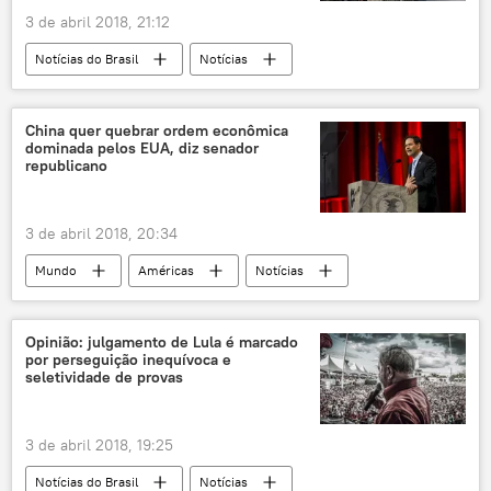
3 de abril 2018, 21:12
Notícias do Brasil
Notícias
Eduardo Villas Bôas
Luiz Inácio Lula da Silva
Antônio Hamilton de Martins Mourão
China quer quebrar ordem econômica
dominada pelos EUA, diz senador
Luiz Gonzaga Schroeder Lessa
STF
republicano
Exército Brasileiro
golpe militar
intervenção militar
política
3 de abril 2018, 20:34
ditadura militar
Mundo
Américas
Notícias
China
Marco Rubio
Donald Trump
Steven Mnuchin
Robert Lighthizer
Opinião: julgamento de Lula é marcado
por perseguição inequívoca e
OMC
comércio
guerra comercial
seletividade de provas
EUA
Economia
3 de abril 2018, 19:25
Notícias do Brasil
Notícias