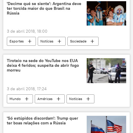
Reino Unido
Salisbury
'Decime qué se siente': Argentina deve
ter torcida maior do que Brasil na
Vladimir Putin
Recep Tayyip Erdogan
Rússia
Sergei Skripal
Yulia Skripal
Gary Aitkenhead
Kremlin
3 de abril 2018, 18:00
envenenamento
Novichok
A-234
Esportes
Notícias
Sociedade
agente nervoso
agente químico
Opiniões
Copa do Mundo 2018
Argentina
China
Índia
Tiroteio na sede do YouTube nos EUA
deixa 4 feridos; suspeita de abrir fogo
Alemanha
Peru
México
morreu
Austrália
Colômbia
FIFA
Copa do Mundo
futebol
2018
3 de abril 2018, 17:24
EUA
Rússia
Notícias do Brasil
Mundo
Américas
Notícias
Califórnia
YouTube
tiroteio
atirador
EUA
'Só estúpidos discordam': Trump quer
ter boas relações com a Rússia