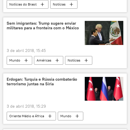
EUA
Defesa
Notícias do Brasil
Notícias
São Paulo
separatismo
região separatista
Sem imigrantes: Trump sugere enviar
militares para a fronteira com o México
3 de abril 2018, 15:45
Mundo
Américas
Notícias
México
América Central
Donald Trump
James Mattis
Erdogan: Turquia e Rússia combaterão
terrorismo juntas na Síria
Povo Sem Fronteiras
Nafta
imigração
muro
política
militares
EUA
3 de abril 2018, 15:29
Oriente Médio e África
Mundo
Rússia
Notícias
Turquia