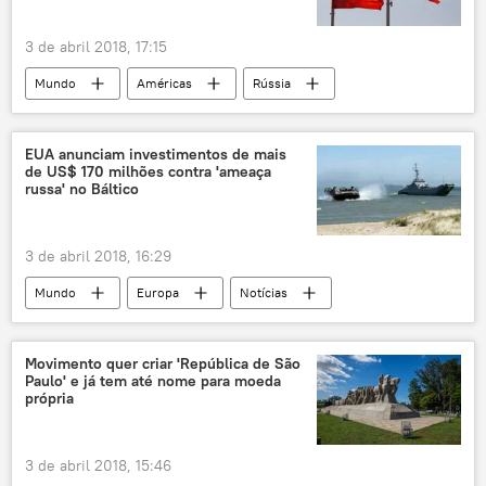
3 de abril 2018, 17:15
Mundo
Américas
Rússia
Notícias
Salisbury
Reino Unido
Donald Trump
Vladimir Putin
EUA anunciam investimentos de mais
de US$ 170 milhões contra 'ameaça
Sergei Skripal
diplomacia
russa' no Báltico
relações bilaterais
inimigo
política
EUA
3 de abril 2018, 16:29
Mundo
Europa
Notícias
Países Bálticos
Lituânia
Letônia
Estônia
Donald Trump
Movimento quer criar 'República de São
Paulo' e já tem até nome para moeda
Raimonds Vejonis
Kersti Kaljulaid
própria
Dalia Grybauskaite
OTAN
ameaça
russofobia
segurança
Rússia
3 de abril 2018, 15:46