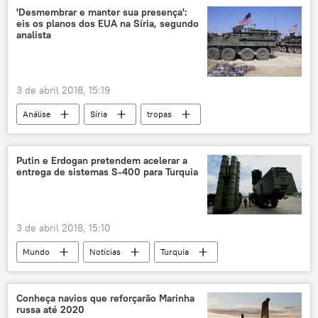
Síria
Vladimir Putin
'Desmembrar e manter sua presença':
eis os planos dos EUA na Síria, segundo
Recep Tayyip Erdogan
relações bilaterais
analista
3 de abril 2018, 15:19
Análise
Síria
tropas
retirada
presença militar
EUA
Putin e Erdogan pretendem acelerar a
entrega de sistemas S-400 para Turquia
3 de abril 2018, 15:10
Mundo
Notícias
Turquia
Vladimir Putin
Recep Tayyip Erdogan
S-400
Rússia
Conheça navios que reforçarão Marinha
russa até 2020