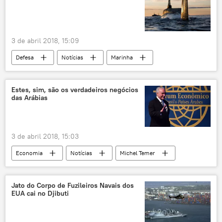
3 de abril 2018, 15:09
Defesa
Notícias
Marinha
Borei
submarino nuclear
navios de guerra
Rússia
Estes, sim, são os verdadeiros negócios
das Arábias
3 de abril 2018, 15:03
Economia
Notícias
Michel Temer
Henrique Meirelles
Michel Alaby
Câmara de Comércio Árabe-Brasileira
Jato do Corpo de Fuzileiros Navais dos
EUA cai no Djibuti
competitividade
tarifas
investimento
protecionismo