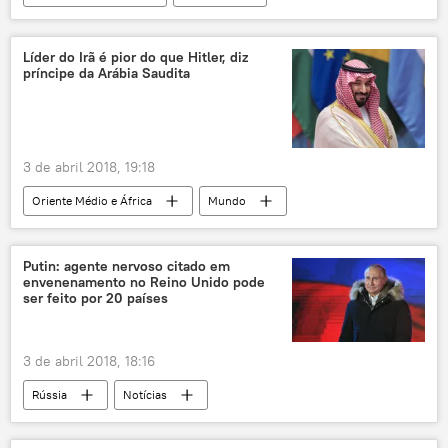
Gilmar Mendes
PT
STF
condenação
Operação Lava Jato
Líder do Irã é pior do que Hitler, diz
príncipe da Arábia Saudita
julgamento
habeas corpus
Luta pelo habeas corpus de Lula
Luiz Inácio Lula da Silva
3 de abril 2018, 19:18
Oriente Médio e África
Mundo
Notícias
Arábia Saudita
Irã
Israel
Mohammed bin Salman
Putin: agente nervoso citado em
envenenamento no Reino Unido pode
aiatolá Ali Khamenei
Adolf Hitler
ser feito por 20 países
monarquia
diplomacia
farpas
3 de abril 2018, 18:16
Rússia
Notícias
Envenenamento de ex-espião russo
Turquia