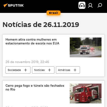
Brasil
Notícias de 26.11.2019
Homem atira contra mulheres em
estacionamento de escola nos EUA
26 de novembro 2019, 22:46
Sociedade
Notícias
Américas
Mundo
tiroteio
Washington
Vancouver
escola
colégio
Carro pega fogo e túneis são fechados
no Rio
violência
violência doméstica
EUA
ataque