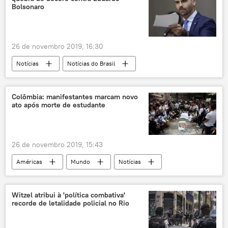
América do Sul
Economia
Bolsonaro
26 de novembro 2019, 16:30
Notícias
Notícias do Brasil
Eduardo Bolsonaro
governo
ditadura
AI-5
militares
Colômbia: manifestantes marcam novo
ato após morte de estudante
cassação
ética
PT
Rede
Psol
PSL
PCdoB
Jair Bolsonaro
26 de novembro 2019, 15:43
Américas
Mundo
Notícias
Colômbia
manifestações
Iván Duque
Witzel atribui à 'política combativa'
recorde de letalidade policial no Rio