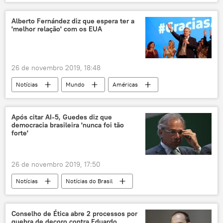
Bolívia
Evo Morales
golpe
diplomacia
embaixada
protestos
Alberto Fernández diz que espera ter a
'melhor relação' com os EUA
EUA
26 de novembro 2019, 18:48
Notícias
Mundo
Américas
Alberto Fernández
diplomacia
Mercosul
América do Sul
eleições
Após citar AI-5, Guedes diz que
democracia brasileira 'nunca foi tão
EUA
Notícias do Brasil
Argentina
forte'
Jair Bolsonaro
Donald Trump
26 de novembro 2019, 17:50
Notícias
Notícias do Brasil
Paulo Guedes
AI-5
governo
ditadura
protestos
democracia
Conselho de Ética abre 2 processos por
quebra de decoro contra Eduardo