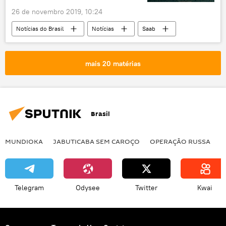
26 de novembro 2019, 10:24
Notícias do Brasil
Notícias
Saab
tecnologia
avião de ataque
avião de combate
avião militar
mais 20 matérias
simulador
Brasil
MUNDIOKA
JABUTICABA SEM CAROÇO
OPERAÇÃO RUSSA
I
Telegram
Odysee
Twitter
Kwai