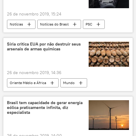
26 de novembro 2019, 15:24
Notícias
Notícias do Brasil
PSC
violência
crime
Polícia
tráfico
segurança
Rio de Janeiro
Síria critica EUA por não destruir seus
arsenais de armas químicas
26 de novembro 2019, 14:36
Oriente Médio e África
Mundo
Notícias
Síria
armas químicas
Organização para a Proibição de Armas Químicas (OPAQ)
Brasil tem capacidade de gerar energia
eólica praticamente infinita, diz
especialista
26 de novembro 2019, 14:00