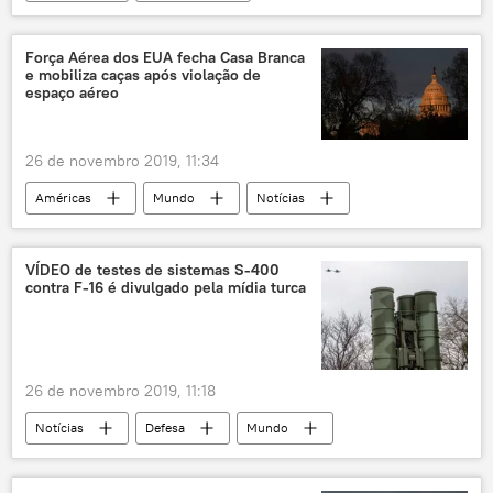
Ciência e Tecnologia
Orion
Lua
espaçonave
NASA
Força Aérea dos EUA fecha Casa Branca
e mobiliza caças após violação de
espaço aéreo
26 de novembro 2019, 11:34
Américas
Mundo
Notícias
Casa Branca
Capitólio
violação de espaço aéreo
EUA
VÍDEO de testes de sistemas S-400
contra F-16 é divulgado pela mídia turca
26 de novembro 2019, 11:18
Notícias
Defesa
Mundo
Oriente Médio e África
S-400
F-16