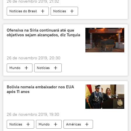
26 de novembro 2019, 21:32
Notícias do Brasil
Notícias
incêndio
túnel
fogo
carro
veículo
bombeiros
CET-Rio
Ofensiva na Síria continuará até que
objetivos sejam alcançados, diz Turquia
Centro de Operações da Prefeitura Rio
Rio de Janeiro
26 de novembro 2019, 20:30
Mundo
Notícias
Oriente Médio e África
Ancara
operação
ofensiva
Bolívia nomeia embaixador nos EUA
após 11 anos
Recep Tayyip Erdogan
fronteira
EUA
Síria
Turquia
refugiados
26 de novembro 2019, 19:30
Notícias
Mundo
Américas