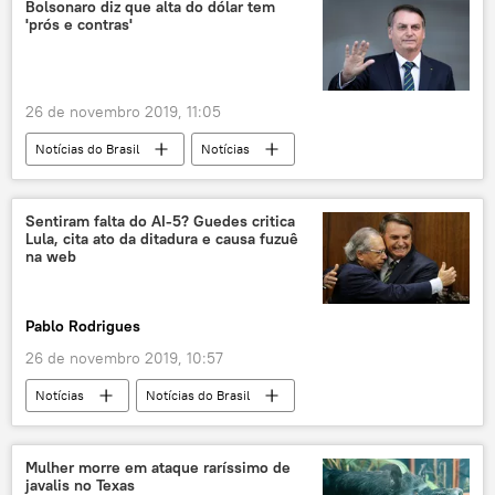
testes
testes de mísseis
Turquia
Bolsonaro diz que alta do dólar tem
'prós e contras'
26 de novembro 2019, 11:05
Notícias do Brasil
Notícias
Economia
Paulo Guedes
dólar
Jair Bolsonaro
Sentiram falta do AI-5? Guedes critica
Lula, cita ato da ditadura e causa fuzuê
na web
Pablo Rodrigues
26 de novembro 2019, 10:57
Notícias
Notícias do Brasil
Mulher morre em ataque raríssimo de
javalis no Texas