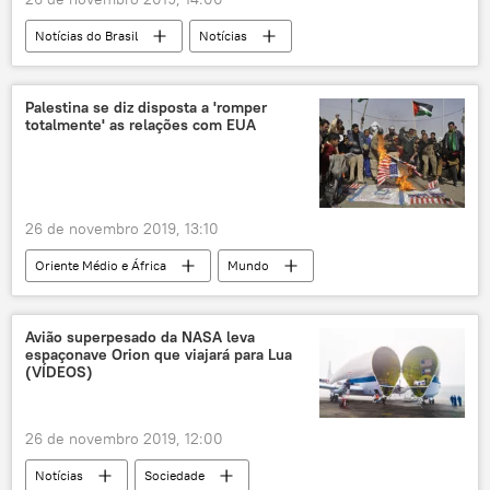
Notícias do Brasil
Notícias
matriz energética
energia
energia limpa
energia eólica
Palestina se diz disposta a 'romper
totalmente' as relações com EUA
geração de energia
economia de energia
energias renováveis
26 de novembro 2019, 13:10
Oriente Médio e África
Mundo
Notícias
Palestina
Mahmoud Abbas
EUA
Israel
Avião superpesado da NASA leva
espaçonave Orion que viajará para Lua
Cisjordânia
(VÍDEOS)
26 de novembro 2019, 12:00
Notícias
Sociedade