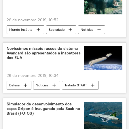
26 de novembro 2019, 10:52
Mundo insólito
Sociedade
Notícias
javali
morte
idosos
Texas
mordida
ferida
ataque
Novíssimos mísseis russos do sistema
Avangard são apresentados a inspetores
dos EUA
26 de novembro 2019, 10:34
Defesa
Notícias
Tratado START
EUA
Rússia
Simulador de desenvolvimento dos
caças Gripen é inaugurado pela Saab no
Brasil (FOTOS)