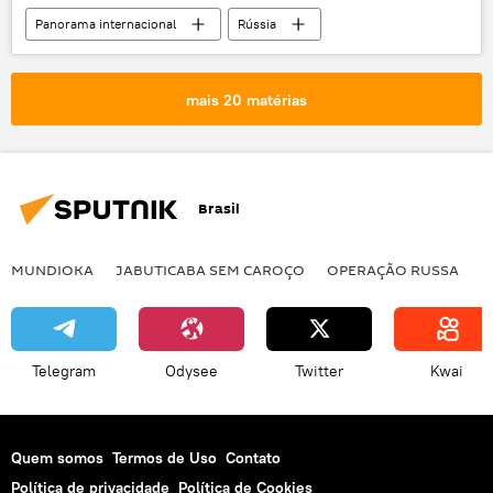
Panorama internacional
Rússia
Joe Biden
Ucrânia
Estados Unidos
Ocidente
Assembleia Geral da ONU
mais 20 matérias
assembleia geral
ONU
Brasil
MUNDIOKA
JABUTICABA SEM CAROÇO
OPERAÇÃO RUSSA
I
Telegram
Odysee
Twitter
Kwai
Quem somos
Termos de Uso
Contato
Política de privacidade
Política de Cookies