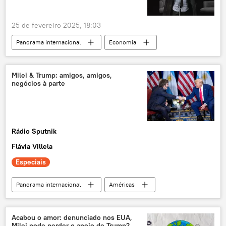
Ministério das Relações Institucionais
25 de fevereiro 2025, 18:03
popularidade
demissão
Panorama internacional
Economia
Américas
Buenos Aires
Javier Milei
Brasil
Roberto Campos Neto
Milei & Trump: amigos, amigos,
negócios à parte
Argentina
Ordem dos Economistas do Brasil (OEB)
prêmio
Rádio Sputnik
Flávia Villela
Especiais
Panorama internacional
Américas
Javier Milei
Argentina
FBI
Congresso
Lima
Estados Unidos
Acabou o amor: denunciado nos EUA,
Milei pode perder o apoio de Trump?