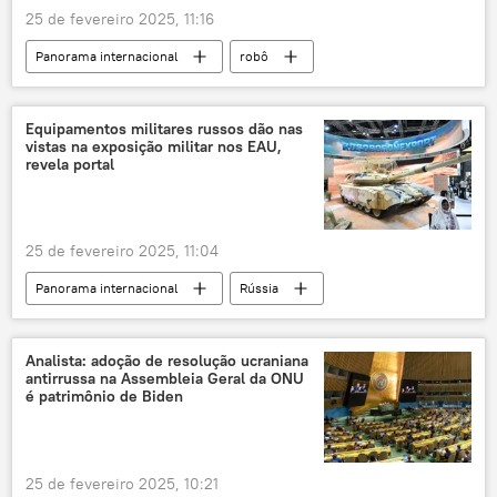
25 de fevereiro 2025, 11:16
Panorama internacional
robô
arma termobárica
Exército de Libertação Popular (ELP)
Equipamentos militares russos dão nas
vistas na exposição militar nos EAU,
combates
guerra urbana
China
revela portal
25 de fevereiro 2025, 11:04
Panorama internacional
Rússia
equipamento militar
tanque
T-90MS
drones
mísseis guiados
Analista: adoção de resolução ucraniana
antirrussa na Assembleia Geral da ONU
Emirados Árabes Unidos
é patrimônio de Biden
25 de fevereiro 2025, 10:21