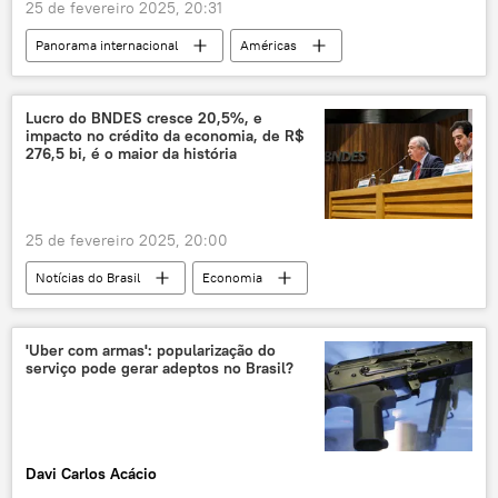
25 de fevereiro 2025, 20:31
Panorama internacional
Américas
Alexandre de Moraes
Estados Unidos
Brasil
Supremo Tribunal Federal (STF)
Lucro do BNDES cresce 20,5%, e
impacto no crédito da economia, de R$
STF
Rumble
redes sociais
276,5 bi, é o maior da história
Partido Republicano
EUA
Donald Trump
Justiça
liminar
25 de fevereiro 2025, 20:00
bloqueio
Notícias do Brasil
Economia
BNDES
Banco Nacional de Desenvolvimento Econômico e Social
'Uber com armas': popularização do
serviço pode gerar adeptos no Brasil?
Brasil
investimentos
Aloizio Mercadante
lucro
recorde
crédito
indústria
agronegócio
Davi Carlos Acácio
financiamentos