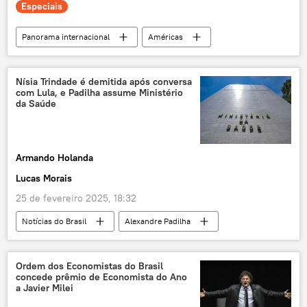
Especiais
Panorama internacional
Américas
Brian Thompson
Brasil
Nova York
aplicativo
segurança privada
Nísia Trindade é demitida após conversa
com Lula, e Padilha assume Ministério
segurança pública
EUA
armas
da Saúde
exclusiva
segurança
Estados Unidos
Protector
Armando Holanda
Lucas Morais
25 de fevereiro 2025, 18:32
Notícias do Brasil
Alexandre Padilha
Ministério da Saúde
Nísia Trindade
Brasil
Luiz Inácio Lula da Silva
Ordem dos Economistas do Brasil
concede prêmio de Economista do Ano
Palácio do Planalto
reforma ministerial
a Javier Milei
ministros