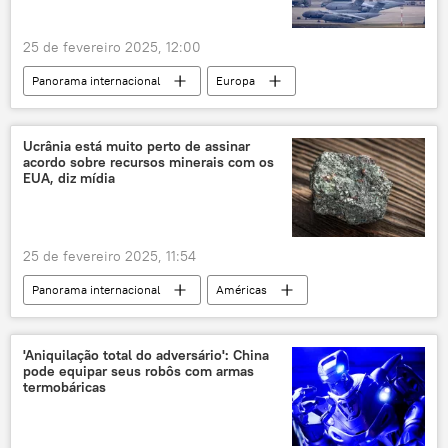
Américas
América do Sul
25 de fevereiro 2025, 12:00
Panorama internacional
Europa
Rússia
Vladimir Putin
Donald Trump
Friedrich Merz
Ucrânia está muito perto de assinar
acordo sobre recursos minerais com os
França
Alemanha
Estados Unidos
EUA, diz mídia
CDU
The Telegraph
União Democrata Cristã
25 de fevereiro 2025, 11:54
Panorama internacional
Américas
Donald Trump
Ucrânia
Washington
Estados Unidos
The New York Times
'Aniquilação total do adversário': China
pode equipar seus robôs com armas
The Washington Post
metais de terras raras
termobáricas
conflito ucraniano
negociações
negociações de paz
EUA