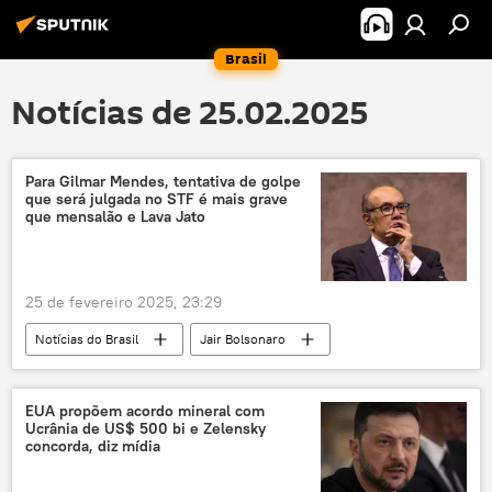
Brasil
Notícias de 25.02.2025
Para Gilmar Mendes, tentativa de golpe
que será julgada no STF é mais grave
que mensalão e Lava Jato
25 de fevereiro 2025, 23:29
Notícias do Brasil
Jair Bolsonaro
Gilmar Mendes
Cristiano Zanin
STF
Supremo Tribunal Federal (STF)
EUA propõem acordo mineral com
Ucrânia de US$ 500 bi e Zelensky
Procuradoria-Geral da República (PGR)
concorda, diz mídia
golpe de Estado
tentativa de golpe