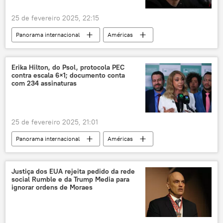
25 de fevereiro 2025, 22:15
Panorama internacional
Américas
Rússia
Vladimir Zelensky
Ucrânia
Estados Unidos
Washington
Erika Hilton, do Psol, protocola PEC
contra escala 6×1; documento conta
Donald Trump
Financial Times
Kiev
com 234 assinaturas
The Washington Post
25 de fevereiro 2025, 21:01
Panorama internacional
Américas
Hugo Motta
Republicanos
Câmara dos Deputados
Justiça dos EUA rejeita pedido da rede
social Rumble e da Trump Media para
Proposta de Emenda à Constituição (PEC)
ignorar ordens de Moraes
Congresso Nacional