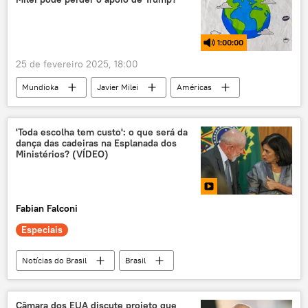
Marcos Galvão
Donald Trump
exclusiva
1:00:00
25 de fevereiro 2025, 18:00
Mundioka
Javier Milei
Américas
Donald Trump
Argentina
criptomoeda
rádio
podcast
'Toda escolha tem custo': o que será da
dança das cadeiras na Esplanada dos
Estados Unidos
EUA
Casa Branca
Ministérios? (VÍDEO)
Fabian Falconi
Especiais
Notícias do Brasil
Brasil
Ministério da Saúde
PT
exclusiva
Nísia Trindade
Alexandre Padilha
Câmara dos EUA discute projeto que