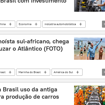
 Brasil com investimento
hina
Economia
indústria automobilística
caminhão
ônibus
investimento
lítio
noísta sul-africano, chega
uzar o Atlântico (FOTO)
rasil
Marinha do Brasil
América do Sul
África
Oriente Médio e África
África do Sul
 Brasil uso da antiga
ra produção de carros
a