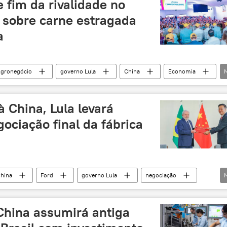
e fim da rivalidade no
a sobre carne estragada
a
gronegócio
governo Lula
China
Economia
 China, Lula levará
ociação final da fábrica
hina
Ford
governo Lula
negociação
ros elétricos
produção
produção em série
la da Silva
China assumirá antiga