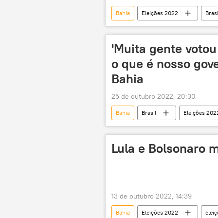
Bahia
Eleições 2022
Brasi
política
governador
'Muita gente votou
o que é nosso gove
Bahia
25 de outubro 2022, 20:30
Bahia
Brasil
Eleições 202
Jair Bolsonaro
Luiz Inácio Lul
Lula e Bolsonaro 
13 de outubro 2022, 14:39
Bahia
Eleições 2022
elei