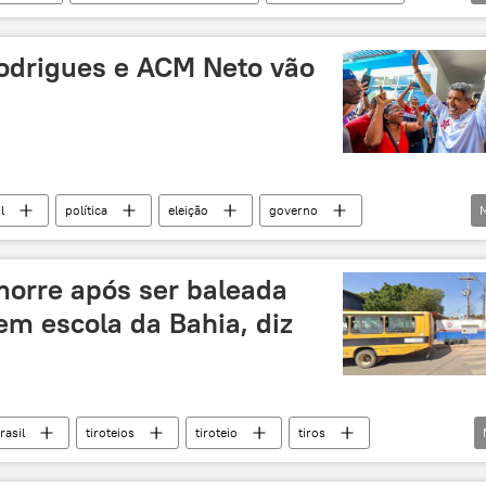
acaju
Maceió
Pernambuco
Aparecida
odrigues e ACM Neto vão
l
política
eleição
governo
ACM Neto
morre após ser baleada
em escola da Bahia, diz
rasil
tiroteios
tiroteio
tiros