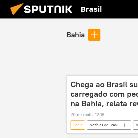
Brasil
Bahia
Chega ao Brasil s
carregado com peç
na Bahia, relata re
20 de maio, 12:16
Bahia
Notícias do Brasil
S
China
Brasil
Améric