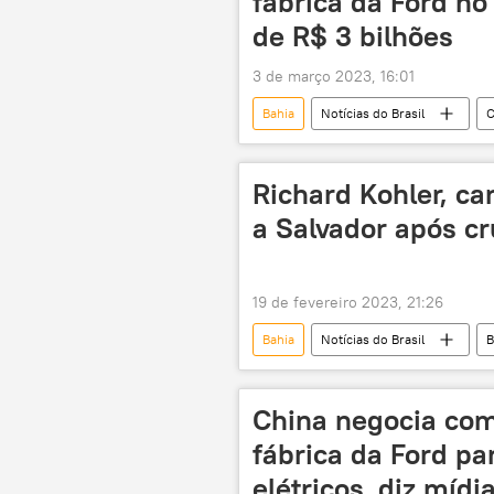
fábrica da Ford no
de R$ 3 bilhões
3 de março 2023, 16:01
Bahia
Notícias do Brasil
C
carros
carros elétricos
fosfato
Richard Kohler, ca
a Salvador após cr
19 de fevereiro 2023, 21:26
Bahia
Notícias do Brasil
B
Américas
canoagem
oceano Atlântico
Salvador
China negocia com
fábrica da Ford pa
elétricos, diz mídi