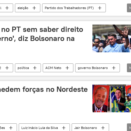
l
eleição
Partido dos Trabalhadores (PT)
 no PT sem saber direito
rno', diz Bolsonaro na
2
política
ACM Neto
governo Bolsonaro
a da Silva
medem forças no Nordeste
ções
Luiz Inácio Lula da Silva
Jair Bolsonaro