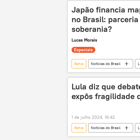
Japão financia ma
no Brasil: parceria
soberania?
Lucas Morais
Especiais
Bahia
Notícias do Brasil
L
Banco Interamericano de Desenvolvim
minerais críticos
recursos mi
Lula diz que debat
lítio
indústria nacional
expôs fragilidade
Vale do Jequitinhonha
vídeo
1 de julho 2024, 16:42
Bahia
Notícias do Brasil
L
Estados Unidos
Feira de San