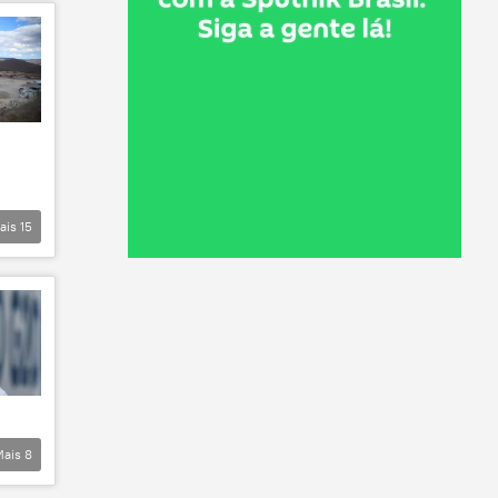
ais
15
Mais
8