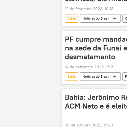
19 de fevereiro 2023, 10:13
Bahia
Notícias do Brasil
C
governo Lula
produção
PF cumpre mandad
na sede da Funai 
desmatamento
14 de dezembro 2022, 15:31
Bahia
Notícias do Brasil
P
desmatamento
Pará
Tocantins
Bahia: Jerônimo Ro
ACM Neto e é elei
30 de outubro 2022, 19:29