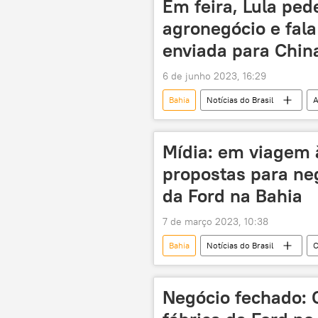
Em feira, Lula ped
agronegócio e fal
enviada para Chin
6 de junho 2023, 16:29
Bahia
Notícias do Brasil
A
commodities
Xi Jinping
Mídia: em viagem à
propostas para neg
da Ford na Bahia
7 de março 2023, 10:38
Bahia
Notícias do Brasil
C
indústria automobilística
car
industrialização
Luiz Inácio Lu
Negócio fechado: 