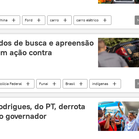
hina
Ford
carro
carro elétrico
Economia
EUA
os de busca e apreensão
em ação contra
olícia Federal
Funai
Brasil
indígenas
Minas Gerais
Brasília
Ibama
MPF
drigues, do PT, derrota
to governador