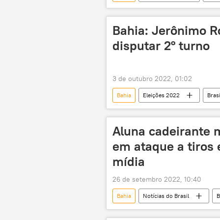
Nordeste
Recife
Ar
campanha
Sergipe
Bahia: Jerônimo R
disputar 2º turno
3 de outubro 2022, 01:02
Bahia
Eleições 2022
Brasi
estados
governador
Aluna cadeirante 
em ataque a tiros 
mídia
26 de setembro 2022, 10:40
Bahia
Notícias do Brasil
B
alunos
vítima