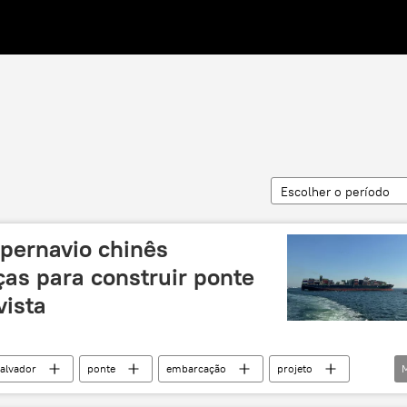
Escolher o período
upernavio chinês
as para construir ponte
vista
alvador
ponte
embarcação
projeto
a Latina
logística
Baía de Todos-os-Santos