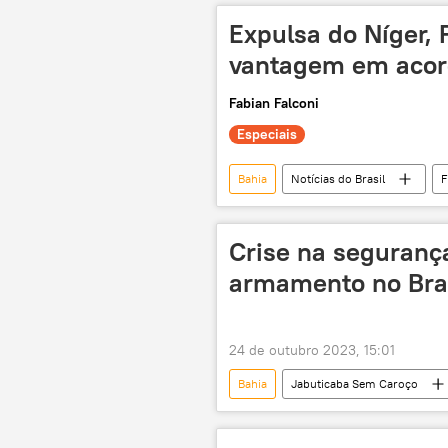
eleições nos EUA
mentira
Expulsa do Níger, F
vantagem em acord
Fabian Falconi
Especiais
Bahia
Notícias do Brasil
F
Américas
Bruno Le Maire
Marinha do Brasil
INB
Crise na seguranç
energia nuclear
nuclear
armamento no Bra
Programa de Desenvolvimento de Sub
urânio
enriquecimento de ur
24 de outubro 2023, 15:01
usina nuclear
colonialismo
Bahia
Jabuticaba Sem Caroço
violência
leis
Rio de