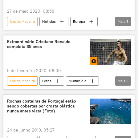
27 de maio 2020, 08:58
Ilha da Madeira
Notícias
Europa
Mais
6
Mundo
Portugal
decolagem
decolagem vertical
pouso
ventos
Extraordinário Cristiano Ronaldo
completa 35 anos
5 de fevereiro 2020, 08:00
Ilha da Madeira
Fotos
Multimídia
Mais
3
futebol
Cristiano Ronaldo
Portugal
Rochas costeiras de Portugal estão
sendo cobertas por crosta plástica
nunca antes vista (Foto)
24 de junho 2019, 05:27