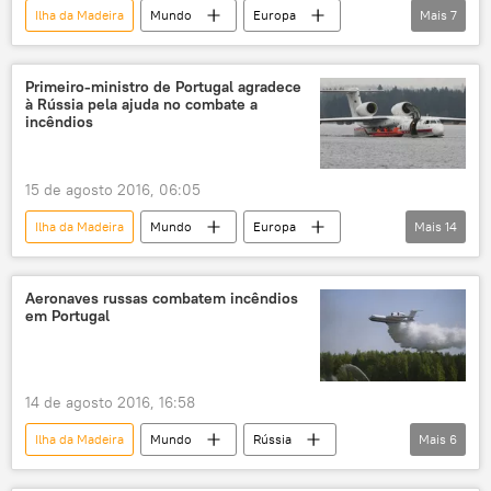
Ilha da Madeira
Mundo
Europa
Mais
7
Notícias
Portugal
Be-200
natureza
meio ambiente
Primeiro-ministro de Portugal agradece
à Rússia pela ajuda no combate a
incêndios florestais
Rússia
incêndios
15 de agosto 2016, 06:05
Ilha da Madeira
Mundo
Europa
Mais
14
Notícias
Itália
Portugal
Marrocos
Funchal
António Costa
Aeronaves russas combatem incêndios
em Portugal
ministério das Emergências
Echo
Be-200
incêndios florestais
combate
anfíbio
14 de agosto 2016, 16:58
primeiro-ministro
Rússia
Ilha da Madeira
Mundo
Rússia
Mais
6
Notícias
Portugal