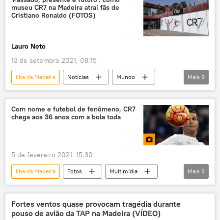
museu CR7 na Madeira atrai fãs de
Groenlândia
Nova York
Atlântico
Cristiano Ronaldo (FOTOS)
oceano Atlântico
EUA
Portugal
Lauro Neto
13 de setembro 2021, 08:15
Ilha da Madeira
Notícias
Mundo
Mais
9
Europa
Notícias do Brasil
Sociedade
Esportes
Com nome e futebol de fenômeno, CR7
chega aos 36 anos com a bola toda
Cristiano Ronaldo
Nike
futebol
Manchester United
Portugal
5 de fevereiro 2021, 15:30
Ilha da Madeira
Fotos
Multimídia
Mais
8
futebol
Cristiano Ronaldo
bola
CR7
Juventus
Real Madrid
Fortes ventos quase provocam tragédia durante
pouso de avião da TAP na Madeira (VÍDEO)
fenômeno
Portugal