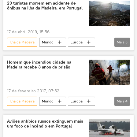
vítimas
alemães
29 turistas morrem em acidente de
ônibus na Ilha da Madeira, em Portugal
17 de abril 2019, 15:56
Ilha da Madeira
Mundo
Europa
Mais
6
Notícias
Portugal
acidente
ônibus
turistas
mortos
Homem que incendiou cidade na
Madeira recebe 3 anos de prisão
17 de fevereiro 2017, 07:52
Ilha da Madeira
Mundo
Europa
Mais
4
Notícias
incêndio
prisão
homem
Aviões anfíbios russos extinguem mais
um foco de incêndio em Portugal