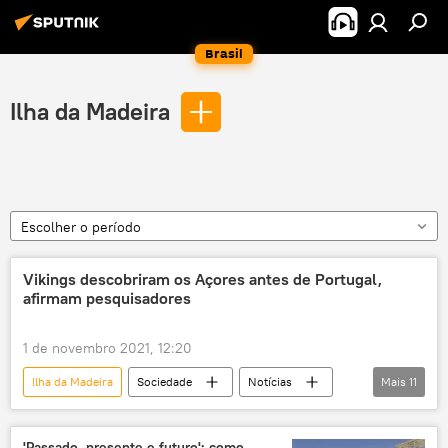
Brasil
Ilha da Madeira
Escolher o período
Vikings descobriram os Açores antes de Portugal,
afirmam pesquisadores
1 de novembro 2021, 12:20
Ilha da Madeira
Sociedade
Notícias
Mais
11
Ciência e Tecnologia
Açores
Madeira
The Guardian
Islândia
'Passado, presente e futuro': como