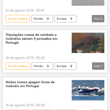
21 de agosto 2016, 05:41
Ilha da Madeira
Mundo
Europa
Mais
6
Notícias
Portugal
Be-200
incêndio florestal
meio ambiente
Tripulações russas de combate a
incêndios salvam 4 povoados em
natureza
Portugal
18 de agosto 2016, 05:32
Ilha da Madeira
Mundo
Europa
Mais
7
Notícias
Portugal
Be-200
meio ambiente
incêndio florestal
Aviões russos apagam focos de
incêndio em Portugal
natureza
Rússia
16 de agosto 2016, 06:59