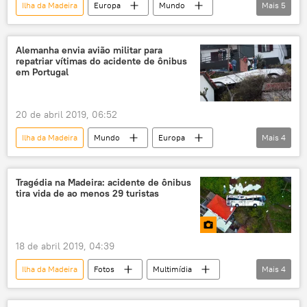
Ilha da Madeira
Europa
Mundo
Mais
5
Notícias
Portugal
rocha
plástico
poluição
Alemanha envia avião militar para
repatriar vítimas do acidente de ônibus
em Portugal
20 de abril 2019, 06:52
Ilha da Madeira
Mundo
Europa
Mais
4
Notícias
Portugal
vítimas
acidente de ônibus
Tragédia na Madeira: acidente de ônibus
tira vida de ao menos 29 turistas
18 de abril 2019, 04:39
Ilha da Madeira
Fotos
Multimídia
Mais
4
Portugal
acidente de ônibus