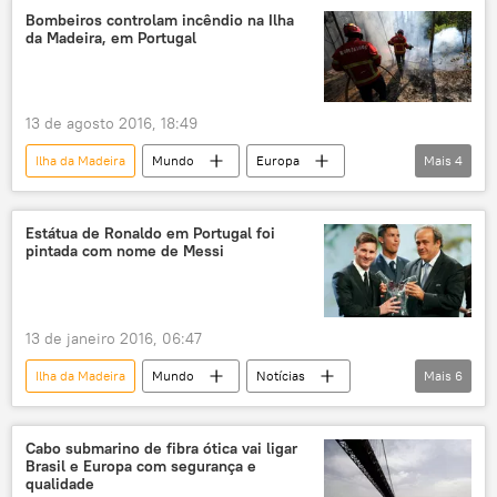
ministério das Emergências
Be-200
Bombeiros controlam incêndio na Ilha
da Madeira, em Portugal
incêndio
incêndio florestal
13 de agosto 2016, 18:49
Ilha da Madeira
Mundo
Europa
Mais
4
Notícias
Portugal
bombeiros
incêndio
Estátua de Ronaldo em Portugal foi
pintada com nome de Messi
13 de janeiro 2016, 06:47
Ilha da Madeira
Mundo
Notícias
Mais
6
Portugal
Neymar
Lionel Messi
Cristiano Ronaldo
Bola de Ouro
Cabo submarino de fibra ótica vai ligar
Brasil e Europa com segurança e
futebol
qualidade