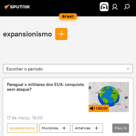
Brasil
expansionismo
Escolher o período
Paraguai x militares dos EUA: conquista
sem ataque?
1:00:00
17 de março, 18:00
expansionismo
Mundioka
Américas
Mais
14