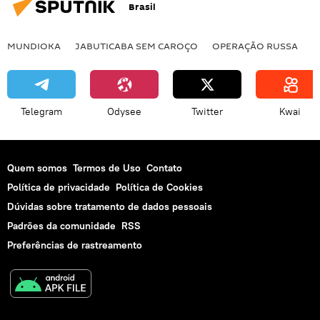
Brasil
intervenção militar
livre comércio
EUA
Rússia
União Europeia
MUNDIOKA
JABUTICABA SEM CAROÇO
OPERAÇÃO RUSSA
I
Telegram
Odysee
Twitter
Kwai
Quem somos
Termos de Uso
Contato
Política de privacidade
Política de Cookies
Dúvidas sobre tratamento de dados pessoais
Padrões da comunidade
RSS
Preferências de rastreamento