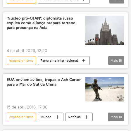
OTAN
China
Ásia
neutralidade
geopolítica
Ásia-Pacífico
escritório
Japão
tensão geopolítica
comércio
'Núcleo pró-OTAN': diplomata russo
explica como aliança prepara terreno
expansão
Ocidente
ameaça
rotas
quebra-gelo
para presença na Ásia
Iniciativa Cinturão e Rota
União Soviética
navegação
Defesa
NBD
4 de abril 2023, 12:20
Novo Banco de Desenvolvimento
expansionismo
Panorama internacional
Mais
16
mudanças climáticas
recursos
Ásia
Ásia-Pacífico
Pacífico
recursos naturais
exploração
Indo-Pacífico
AUKUS
aliança
plataforma continental
EUA enviam aviões, tropas e Ash Carter
para o Mar do Sul da China
alianças
aliança militar
OTAN
União Europeia
Rússia
Japão
Austrália
Coreia do Sul
15 de abril 2016, 17:36
Nova Zelândia
expansão
expansionismo
Mundo
Notícias
Mais
10
ilhas Spratly
Paracel