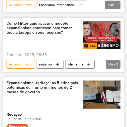
expansionismo
Panorama internacional
Mais
17
Américas
Ártico
Círculo Ártico
oceano Ártico
Conselho do Ártico
Como Hitler quis aplicar o modelo
expansionista americano para tomar
Circulo Polar Ártico
Oceano Glacial Ártico
toda a Europa e seus recursos?
Donald Trump
Groenlândia
1:44
Dinamarca
Estados Unidos
OTAN
2 de abril 2025, 09:38
USP
metais raros
expansionismo
nazismo
Alemanha
Mais
5
metais de terras raras
exclusiva
Adolf Hitler
EUA
recursos naturais
Mundioka
Segunda Guerra Mundial
Expansionismo, tarifaço: as 5 principais
polêmicas de Trump em menos de 2
80 anos da Grande Vitória
meses de governo
Redação
Equipe da Sputnik Brasil
Especiais