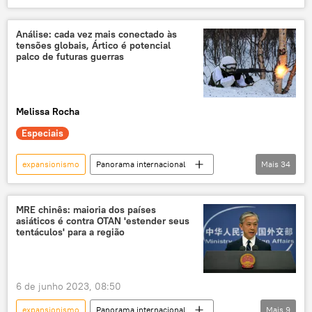
Américas
América Latina
Caribe
CELAC
Estados Unidos
reunião
Análise: cada vez mais conectado às
tensões globais, Ártico é potencial
militar
diplomacia
palco de futuras guerras
Melissa Rocha
Especiais
expansionismo
Panorama internacional
Mais
34
Américas
Ásia e Oceania
Europa
Rússia
Mikhail Gorbachev
MRE chinês: maioria dos países
asiáticos é contra OTAN 'estender seus
Ocidente
China
Ártico
tentáculos' para a região
OTAN
BRICS
Conselho do Ártico
guerras
confrontos
Rota da Seda
6 de junho 2023, 08:50
Rota Marítima do Norte
exclusiva
expansionismo
Panorama internacional
Mais
9
Organização do Tratado do Atlântico Norte