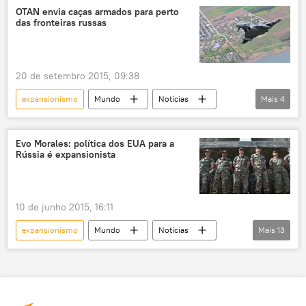
mar do Sul da China
China
OTAN envia caças armados para perto
das fronteiras russas
Filipinas
Ashton Carter
aviões
tropas
patrulha
EUA
20 de setembro 2015, 09:38
expansionismo
Mundo
Notícias
Mais
4
Europa Oriental
OTAN
Eurofighter Typhoon
aeronaves
Evo Morales: política dos EUA para a
Rússia é expansionista
10 de junho 2015, 16:11
expansionismo
Mundo
Notícias
Mais
13
Ucrânia
Bolívia
Venezuela
Bruxelas
Evo Morales
CELAC
OTAN
Cúpula UE-CELAC