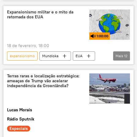
Estados Unidos
Paraguai
América do Sul
rádio
podcast
Expansionismo militar e o mito da
retomada dos EUA
Santiago Peña
EUA
projeto de lei
militares
equipamentos militares
1:00:00
Forças Armadas
18 de fevereiro, 18:00
Forças Armadas dos Estados Unidos
expansionismo
Mundioka
EUA
Mais
12
segurança
geopolítica
rádio
podcast
Estados Unidos
Washington
hegemonia
Terras raras e localização estratégica:
ameaças de Trump vão acelerar
política externa
operação militar
independência da Groenlândia?
Venezuela
Nicolás Maduro
Atlântico Norte
Groenlândia
Lucas Morais
Canadá
Rádio Sputnik
Especiais