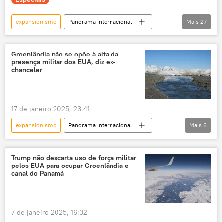
expansionismo
Panorama internacional
Mais
27
Américas
Mundo
Donald Trump
Claudia Sheinbaum
Justin Trudeau
Groenlândia não se opõe à alta da
presença militar dos EUA, diz ex-
China
Washington
Canadá
chanceler
deportação
EUA
canal do Panamá
golfo do México
Groenlândia
17 de janeiro 2025, 23:41
BRICS
Brasil
aço
expansionismo
Panorama internacional
Mais
6
alumínio
tarifas
Estados Unidos
Américas
Donald Trump
imigrantes
política migratória
Groenlândia
Estados Unidos
importações
Faixa de Gaza
Trump não descarta uso de força militar
pelos EUA para ocupar Groenlândia e
Dinamarca
expansão
Palestina
palestinos
canal do Panamá
limpeza étnica
direitos civis
7 de janeiro 2025, 16:32