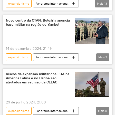
expansionismo
Panorama internacional
Mais
13
Américas
Donald Trump
José Raúl Mulino
Groenlândia
Novo centro da OTAN: Bulgária anuncia
base militar na região de Yambol
Estados Unidos
Dinamarca
canal do Panamá
Casa Branca
Exército dos EUA
EUA
Panamá
14 de dezembro 2024, 21:49
força militar
independência
expansionismo
Panorama internacional
Mais
7
Jens Stoltenberg
Vladimir Putin
Tucker Carlson
Bulgária
OTAN
Riscos da expansão militar dos EUA na
América Latina e no Caribe são
conflito ucraniano
Rússia
alertados em reunião da CELAC
29 de junho 2024, 21:00
expansionismo
Panorama internacional
Mais
8