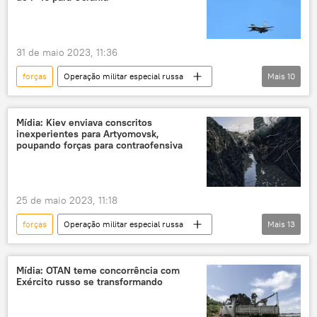
combate
perdas
31 de maio 2023, 11:36
forças
Operação militar especial russa
Mais
10
F-16
caças
avião de ataque
avião de combate
Ucrânia
Mídia: Kiev enviava conscritos
inexperientes para Artyomovsk,
Força Aérea
treinamento
poupando forças para contraofensiva
Estado Unidos
conflito ucraniano
conflito armado
Rússia
25 de maio 2023, 11:18
forças
Operação militar especial russa
Mais
13
Ucrânia
Rússia
conflito
conflito ucraniano
conflito armado
Mídia: OTAN teme concorrência com
Exército russo se transformando
guerra
Kiev
mobilização
soldados
soldados mortos