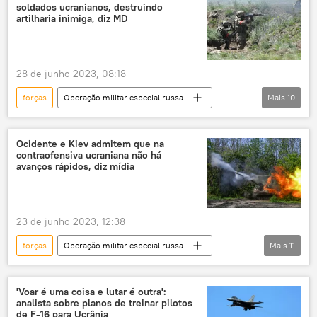
soldados ucranianos, destruindo
artilharia inimiga, diz MD
28 de junho 2023, 08:18
forças
Operação militar especial russa
Mais
10
Rússia
Ucrânia
Exército da Ucrânia
perdas
Ocidente e Kiev admitem que na
contraofensiva ucraniana não há
ofensiva
contraofensiva
tropas
avanços rápidos, diz mídia
Forças Armadas da Rússia
combate
conflito
23 de junho 2023, 12:38
forças
Operação militar especial russa
Mais
11
Ocidente
Ucrânia
conflito armado
conflito ucraniano
Rússia
ofensiva
'Voar é uma coisa e lutar é outra':
analista sobre planos de treinar pilotos
contraofensiva
tropas
Defesa
de F-16 para Ucrânia