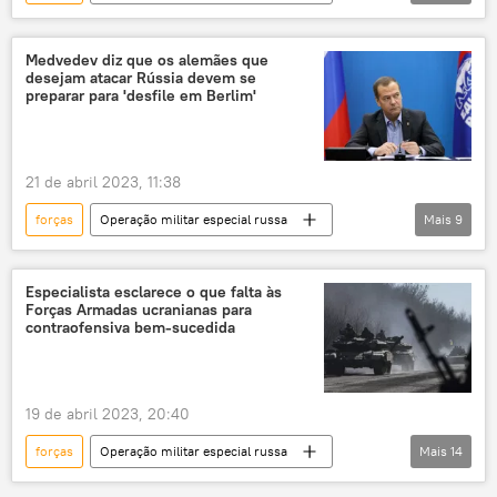
Bakhmut
Artyomovsk
Donbass
Ucrânia
Forças Armadas da Ucrânia
Medvedev diz que os alemães que
desejam atacar Rússia devem se
Forças Armadas da Rússia
queda
preparar para 'desfile em Berlim'
fracasso
militar
tensão militar
apoio militar
força militar
21 de abril 2023, 11:38
soldados
ataque
forças
Operação militar especial russa
Mais
9
Rússia
Alemanha
Dmitry Medvedev
Conselho de Segurança da Rússia
Ucrânia
Especialista esclarece o que falta às
Forças Armadas ucranianas para
operações
operações secretas
contraofensiva bem-sucedida
operações militares
tropas
19 de abril 2023, 20:40
forças
Operação militar especial russa
Mais
14
ofensiva
contraofensiva