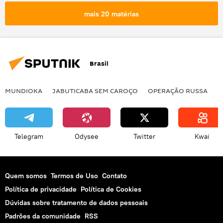
ofensiva terrestre
conflito
mais 20 matérias
conflito ucraniano
conflito armado
confronto
guerra
Ucrânia
Forças Armadas da Ucrânia
Brasil
Exército da Ucrânia
Rússia
tropas
defensiva
MUNDIOKA
JABUTICABA SEM CAROÇO
OPERAÇÃO RUSSA
I
Telegram
Odysee
Twitter
Kwai
Quem somos
Termos de Uso
Contato
Política de privacidade
Política de Cookies
Dúvidas sobre tratamento de dados pessoais
Padrões da comunidade
RSS