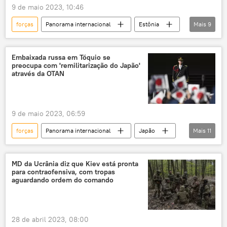
9 de maio 2023, 10:46
forças
Panorama internacional
Estônia
Mais
9
Manobras perto da fronteira ocidental da Rússia
exercícios
exercícios militares
Embaixada russa em Tóquio se
preocupa com 'remilitarização do Japão'
exercícios conjuntos
OTAN
Defesa
através da OTAN
Rússia
EUA
tropas
9 de maio 2023, 06:59
forças
Panorama internacional
Japão
Mais
11
Forças de Autodefesa do Japão
Marinha do Japão
capacidade militar
MD da Ucrânia diz que Kiev está pronta
para contraofensiva, com tropas
militar
força militar
militarização
aguardando ordem do comando
orçamento militar
Tóquio
OTAN
embaixada
embaixada russa
28 de abril 2023, 08:00