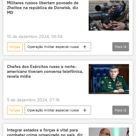
Dniepre
Forças Armadas
Akatsiya
Militares russos libertam povoado de
Zheltoe na república de Donetsk, diz
Himars
MD
10 de dezembro 2024, 06:54
forças
Operação militar especial russa
Mais
14
Rússia
Ucrânia
Exército
conflito
guerra
EUA
Chefes dos Exércitos russo e norte-
americano tiveram conversa telefônica,
batalha
Carcóvia
Centro
revela mídia
República Popular de Donetsk
RPD
Ministério da Defesa
Himars
5 de dezembro 2024, 07:16
Bradley
forças
Operação militar especial russa
Mais
12
Rússia
Valery Gerasimov
Joe Biden
Ucrânia
Integrar estados e forças é vital para
combater crime organizado no país, diz