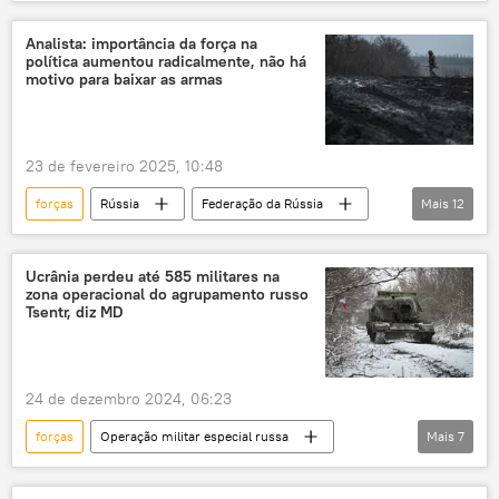
Vladimir Putin
Federação da Rússia
Kiev
operação militar
Analista: importância da força na
política aumentou radicalmente, não há
operação militar especial
Forças Armadas
motivo para baixar as armas
Forças Armadas da Rússia
Istambul
Ministério das Relações Exteriores
23 de fevereiro 2025, 10:48
forças
Rússia
Federação da Rússia
Mais
12
Estados Unidos
Ucrânia
Diretoria Principal de Inteligência da Rússia (GRU)
Ucrânia perdeu até 585 militares na
zona operacional do agrupamento russo
Defesa
Ministério da Defesa
Tsentr, diz MD
Forças Armadas
Exército
militar
operação militar especial
conflito
24 de dezembro 2024, 06:23
conflito armado
conflito ucraniano
forças
Operação militar especial russa
Mais
7
Rússia
Ucrânia
Centro