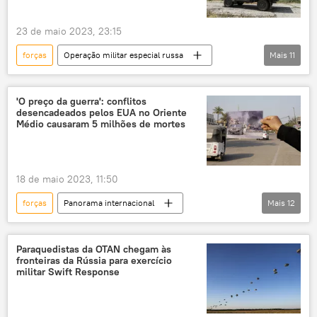
treinamento
equipamento
tropas
23 de maio 2023, 23:15
forças
Operação militar especial russa
Mais
11
OTAN
Estônia
Ucrânia
Rússia
Forças Armadas da Rússia
'O preço da guerra': conflitos
desencadeados pelos EUA no Oriente
Exército da Rússia
militares
Médio causaram 5 milhões de mortes
equipamentos militares
soldados
tropas
combate
18 de maio 2023, 11:50
forças
Panorama internacional
Mais
12
Estados Unidos
tropas
tropas estrangeiras
Forças Armadas
Paraquedistas da OTAN chegam às
fronteiras da Rússia para exercício
guerra
Iraque
EUA no Iraque
militar Swift Response
Afeganistão
Guerra do Afeganistão
Exército
EUA
Oriente Médio