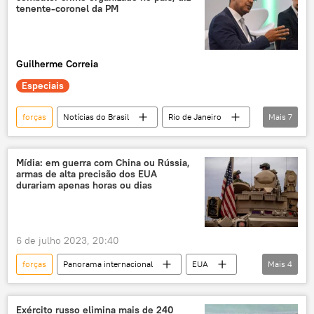
Federação da Rússia
Ocidente
tenente-coronel da PM
Sputnik
Oreshnik
Estado-Maior
Estado-Maior Conjunto
Forças Armadas
Guilherme Correia
EUA
Especiais
forças
Notícias do Brasil
Rio de Janeiro
Mais
7
Brasil
São Paulo
PM
Forças Armadas
segurança pública
Mídia: em guerra com China ou Rússia,
armas de alta precisão dos EUA
Ministério da Justiça e Segurança Pública
durariam apenas horas ou dias
exclusiva
6 de julho 2023, 20:40
forças
Panorama internacional
EUA
Mais
4
China
Rússia
conflito armado
armas
Exército russo elimina mais de 240