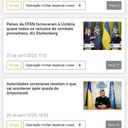
forças
Operação militar especial russa
Mais
11
Ucrânia
Rússia
Forças Armadas da Rússia
Países da OTAN forneceram à Ucrânia
quase todos os veículos de combate
Forças Armadas da Ucrânia
ofensiva
prometidos, diz Stoltenberg
contraofensiva
tropas
militares
soldados
equipamento
27 de abril 2023, 11:10
Ministério da Defesa da Ucrânia
forças
Operação militar especial russa
Mais
17
tanque
veículos
veículo blindado
veículo aéreo não tripulado
Autoridades ucranianas revelam o que
vai acontecer após queda de
veículo de combate
blindados
Artyomovsk
Forças Armadas da Ucrânia
Ocidente
OTAN
armas
entregas
26 de abril 2023, 12:53
fornecimento
técnica
conflito
forças
Operação militar especial russa
Mais
13
conflito ucraniano
conflito armado