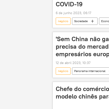
COVID-19
6 de junho 2023, 06:17
negócio
Sociedade
Econ
área
construção
co
empresas
'Sem China não ga
precisa do mercad
empresários euro
12 de abril 2023, 10:37
negócio
Panorama internacional
União Europeia
negócios
empresário
empresários
Chefe do comércio
alemão
alemães
Ec
modelo chinês par