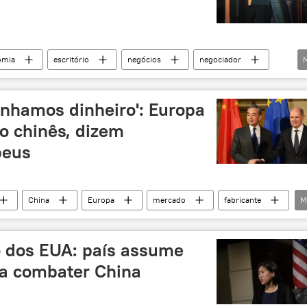
omia
escritório
negócios
negociador
nstrução civil
pandemia
COVID-19
nhamos dinheiro': Europa
o chinês, dizem
peus
China
Europa
mercado
fabricante
M
dinheiro
empresa
empresas
empresas no exterior
Volkswagen
Alemanha
 dos EUA: país assume
onomia
a combater China