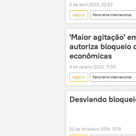
5 de abril 2023, 22:03
negócio
Panorama internacional
comércio bilateral
comércio i
negócios
Economia
'Maior agitação' 
Ásia-Pacífico
Pacífico
autoriza bloqueio 
econômicas
4 de janeiro 2022, 11:54
negócio
Panorama internacional
Desviando bloquei
22 de fevereiro 2019, 13:15