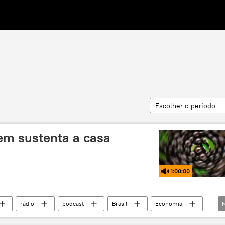
Escolher o período
em sustenta a casa
1:00:00
rádio
podcast
Brasil
Economia
cro empresa
Microempreendedor Individual (MEI)