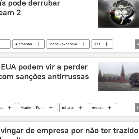
ís pode derrubar
ream 2
Alemanha
Maria Zakharova
gás
projeto
EUA
Rússia
Nord Stream 2
: EUA podem vir a perder
 com sanções antirrussas
as
Vladimir Putin
dólares
moeda
a
vingar de empresa por não ter trazido