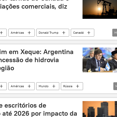
iações comerciais, diz
Américas
Donald Trump
Canadá
M
Economia
economia mundial
energia
io
negócios
EUA
petróleo
im em Xeque: Argentina
ncessão de hidrovia
egião
Américas
Mundo
Rússia
rgentina
Pequim
hidrovia
Economia
e escritórios de
o até 2026 por impacto da