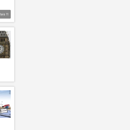
ais
11