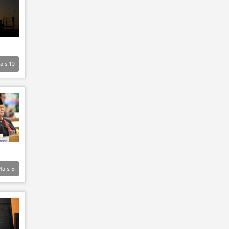
ais
10
Mais
5