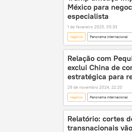
México para negoc
especialista
1 de fevereiro 2025, 05:33
negócio
Panorama internacional
México
Estados Unidos
segurança energética
comérc
Relação com Pequ
exclui China de co
estratégica para r
29 de novembro 2024, 22:20
negócio
Panorama internacional
Javier Milei
China
A
Relatório: cortes d
transnacionais vã