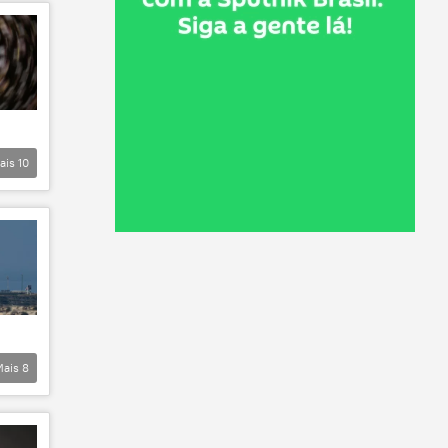
ais
10
Mais
8