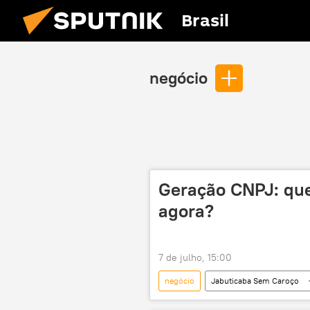
Brasil
negócio
Geração CNPJ: qu
agora?
7 de julho, 15:00
negócio
Jabuticaba Sem Caroço
Sebrae
empresa
mi