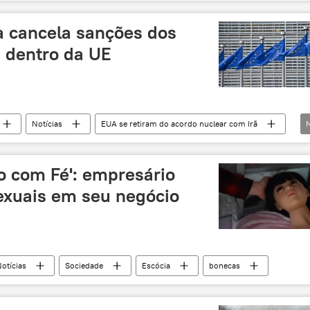
 cancela sanções dos
s dentro da UE
Notícias
EUA se retiram do acordo nuclear com Irã
lobal
sanções
cancelamento
EUA
o com Fé': empresário
exuais em seu negócio
otícias
Sociedade
Escócia
bonecas