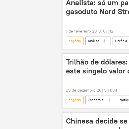
Analista: só um pa
gasoduto Nord St
1 de fevereiro 2018, 07:42
negócio
Análise
Ucrânia
gasoduto
concorrência
Trilhão de dólares
este singelo valor
29 de dezembro 2017, 14:04
negócio
Economia
Notíci
sanções
EUA
Rússi
Chinesa decide se 