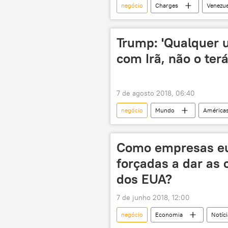
negócio
Charges
Venezue
Trump: 'Qualquer 
com Irã, não o ter
7 de agosto 2018, 06:40
negócio
Mundo
América
Donald Trump
sanções
Como empresas eu
forçadas a dar as 
dos EUA?
7 de junho 2018, 12:00
negócio
Economia
Notíci