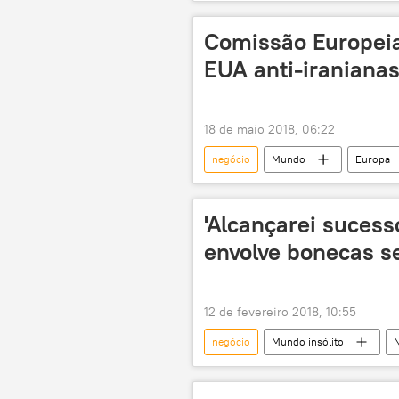
Comissão Europeia
EUA anti-iraniana
18 de maio 2018, 06:22
negócio
Mundo
Europa
Irã
Plano de Ação Conjunto G
União Europeia
'Alcançarei sucess
envolve bonecas s
12 de fevereiro 2018, 10:55
negócio
Mundo insólito
N