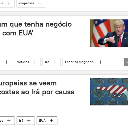
la
empresas
um que tenha negócio
á com EUA'
s
Notícias
Irã
Federica Mogherini
dólar
EUA
União Europeia
ropeias se veem
costas ao Irã por causa
as
Irã
EUA