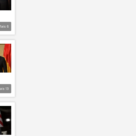
Mais
6
ais
13