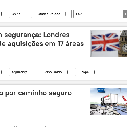
China
Estados Unidos
EUA
M
nternacional
comércio mundial
comércio
economia mundial
economista
Ásia
em segurança: Londres
de aquisições em 17 áreas
segurança
Reino Unido
Europa
o por caminho seguro