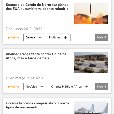
orçamento
orçamento público
Sucesso da Coreia do Norte faz planos
dos EUA sucumbirem, aponta relatório
cortes
cooperação
7 de junho 2019, 08:12
projetos
Defesa
Notícias
Mais
4
planos
mísseis
sistema de defesa de mísseis
Análise: França tenta conter China na
África, mas é tarde demais
Coreia do Norte
EUA
12 de março 2019, 13:28
projetos
Notícias
Oriente Médio e África
Mais
6
Mundo
China
África
concorrência
econômico
França
Ucrânia tenciona comprar até 20 novos
tipos de armamento