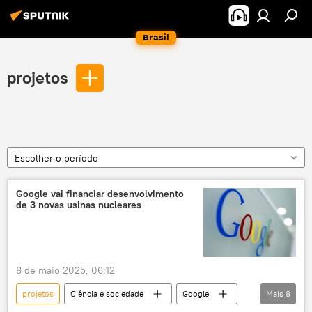
Brasil
projetos
Escolher o período
Google vai financiar desenvolvimento
de 3 novas usinas nucleares
8 de maio 2025, 06:12
projetos
Ciência e sociedade
Google
Mais
8