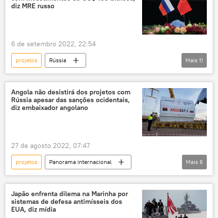
África do Sul
bloco econômico
diz MRE russo
6 de setembro 2022, 22:54
projetos
Rússia
Mais
11
Ministério das Relações Exteriores da Rússia
relações bilaterais
investimentos
Angola não desistirá dos projetos com
Rússia apesar das sanções ocidentais,
China
Pequim
Moscou
diz embaixador angolano
Ásia
EUA
dólares
Panorama internacional
cooperação
27 de agosto 2022, 07:47
projetos
Panorama internacional
Mais
6
Oriente Médio e África
Angola
embaixador
Rússia
Japão enfrenta dilema na Marinha por
sistemas de defesa antimísseis dos
mercado petrolífero
Angosat-1
EUA, diz mídia