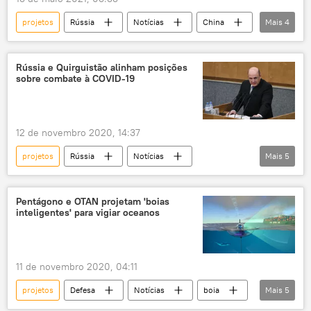
projetos
Rússia
Notícias
China
Mais
4
Ártico
projeto
cooperação
estação
Rússia e Quirguistão alinham posições
sobre combate à COVID-19
12 de novembro 2020, 14:37
projetos
Rússia
Notícias
Mais
5
Quirguistão
relações bilaterais
COVID-19
novo coronavírus
Pentágono e OTAN projetam 'boias
inteligentes' para vigiar oceanos
Pandemia de COVID-19 no mundo em meados de novembro
11 de novembro 2020, 04:11
projetos
Defesa
Notícias
boia
Mais
5
Pentágono
DARPA
projeto