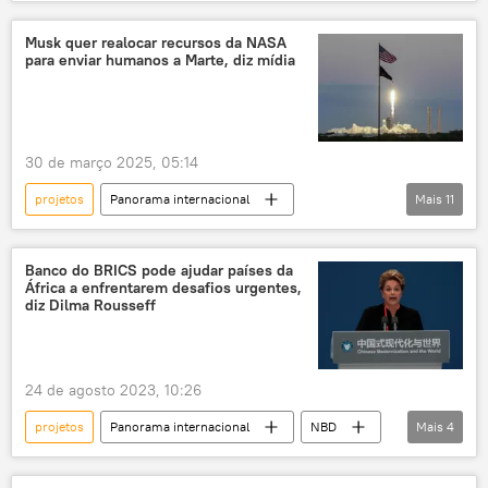
energia
energia nuclear
financiamento
Américas
CNBC
Musk quer realocar recursos da NASA
para enviar humanos a Marte, diz mídia
reator nuclear
inteligência artificial
ciência
30 de março 2025, 05:14
projetos
Panorama internacional
Mais
11
Elon Musk
Donald Trump
Kirill Dmitriev
Rússia
Banco do BRICS pode ajudar países da
África a enfrentarem desafios urgentes,
Estados Unidos
SpaceX
diz Dilma Rousseff
Wall Street Journal
Américas
NASA
Marte
exploração do espaço
24 de agosto 2023, 10:26
projetos
Panorama internacional
NBD
Mais
4
Dilma Rousseff
BRICS
África