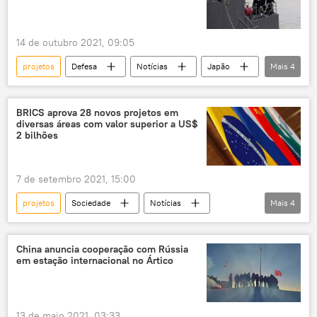
14 de outubro 2021, 09:05
projetos
Defesa
Notícias
Japão
Mais
4
Marinha
Marinha do Japão
radar
projeto
BRICS aprova 28 novos projetos em
diversas áreas com valor superior a US$
2 bilhões
7 de setembro 2021, 15:00
projetos
Sociedade
Notícias
Mais
4
BRICS
investimento
desenvolvimento
acordo
China anuncia cooperação com Rússia
em estação internacional no Ártico
13 de maio 2021, 03:33