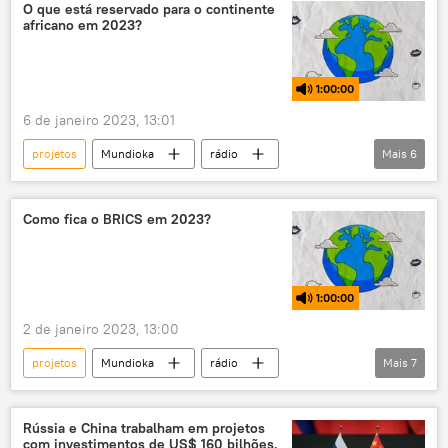
Economia
O que está reservado para o continente
africano em 2023?
1:00:00
6 de janeiro 2023, 13:01
projetos
Mundioka
rádio
Mais
6
podcast
África
geopolítica
cooperação
potência
internacional
Como fica o BRICS em 2023?
aliança
1:00:00
2 de janeiro 2023, 13:00
projetos
Mundioka
rádio
Mais
7
podcast
BRICS
Brasil
Rússia
Índia
China
Rússia e China trabalham em projetos
com investimentos de US$ 160 bilhões,