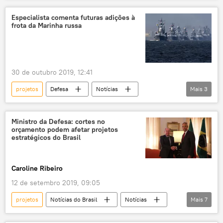
EUA
OTAN
Especialista comenta futuras adições à
frota da Marinha russa
30 de outubro 2019, 12:41
projetos
Defesa
Notícias
Mais
3
Marinha
navios
estaleiro
Rússia
Ministro da Defesa: cortes no
orçamento podem afetar projetos
estratégicos do Brasil
Caroline Ribeiro
12 de setembro 2019, 09:05
projetos
Notícias do Brasil
Notícias
Mais
7
Portugal
reunião
orçamento militar