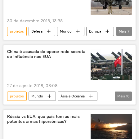
30 de dezembro 2018, 13:38
projetos
Defesa
Mundo
Europa
Mais
7
Notícias
Ucrânia
compra
armamento
defesa nacional
2019
China é acusada de operar rede secreta
de influência nos EUA
orçamento militar
27 de agosto 2018, 08:08
projetos
Mundo
Ásia e Oceania
Mais
10
Notícias
China
Pequim
Congresso dos EUA
Rússia vs EUA: que país tem as mais
potentes armas hipersônicas?
Partido Comunista da China
relatório
financiamento
propaganda