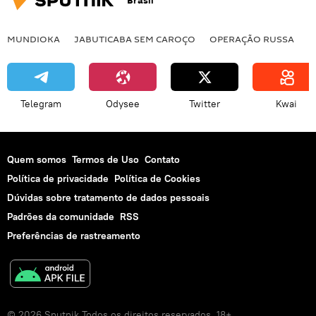
Brasil
geopolítica
MUNDIOKA
JABUTICABA SEM CAROÇO
OPERAÇÃO RUSSA
I
Telegram
Odysee
Twitter
Kwai
Quem somos
Termos de Uso
Contato
Política de privacidade
Política de Cookies
Dúvidas sobre tratamento de dados pessoais
Padrões da comunidade
RSS
Preferências de rastreamento
© 2026 Sputnik Todos os direitos reservados. 18+