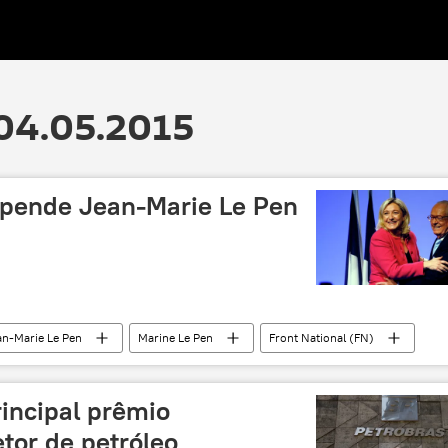
 04.05.2015
spende Jean-Marie Le Pen
an-Marie Le Pen
Marine Le Pen
Front National (FN)
rincipal prêmio
etor de petróleo