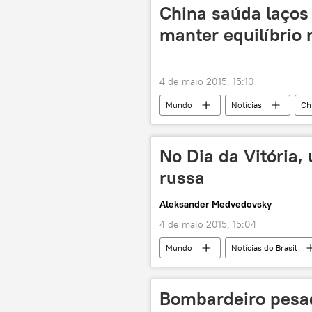
China saúda laços
manter equilíbrio
4 de maio 2015, 15:10
Mundo
Notícias
Ch
Dmitry Medvedev
Cheng Guo
equilíbrio de poder
Rússia
No Dia da Vitória,
russa
Aleksander Medvedovsky
4 de maio 2015, 15:04
Mundo
Notícias do Brasil
Rio de Janeiro
Alemanha
Hungria
Romênia
G
Bombardeiro pesado
Stalingrado
Normandia