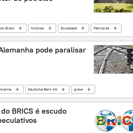
 do Brasil
Notícias
Sociedade
Petrobras
 Alemanha pode paralisar
emanha
Deutsche Bahn AG
greve
 do BRICS é escudo
peculativos