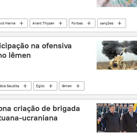
vid Herne
Arent Thijsen
Forbes
sanções
icipação na ofensiva
 no Iêmen
ábia Saudita
Egito
Iêmen
uh Mansur Hadi
houthis
EUA
na criação de brigada
ituana-ucraniana