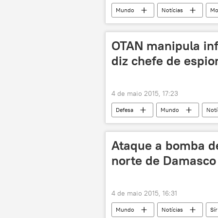
Mundo
Notícias
Mo
Dia da Vitória
visita
OTAN manipula inf
diz chefe de espi
4 de maio 2015, 17:23
Defesa
Mundo
Notí
informação
manipulação
Ataque a bomba de
norte de Damasco
4 de maio 2015, 16:31
Mundo
Notícias
Sír