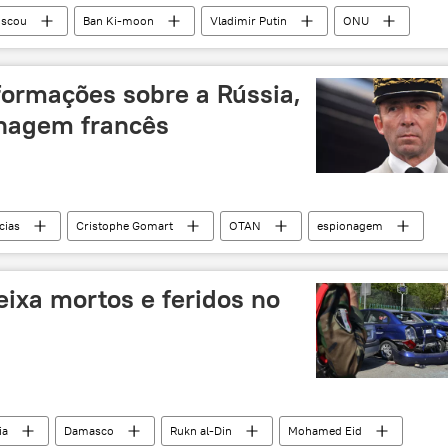
scou
Ban Ki-moon
Vladimir Putin
ONU
Rússia
ormações sobre a Rússia,
onagem francês
cias
Cristophe Gomart
OTAN
espionagem
Rússia
ixa mortos e feridos no
ia
Damasco
Rukn al-Din
Mohamed Eid