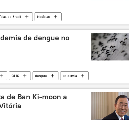
cias do Brasil
Notícias
idemia de dengue no
OMS
dengue
epidemia
ta de Ban Ki-moon a
Vitória