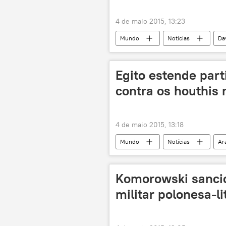
4 de maio 2015, 13:23
Mundo
Notícias
Da
Rússia
Economia
Egito estende part
contra os houthis
4 de maio 2015, 13:18
Mundo
Notícias
Ar
Abdel Fattah al-Sisi
Abd Rabb
Komorowski sancio
militar polonesa-l