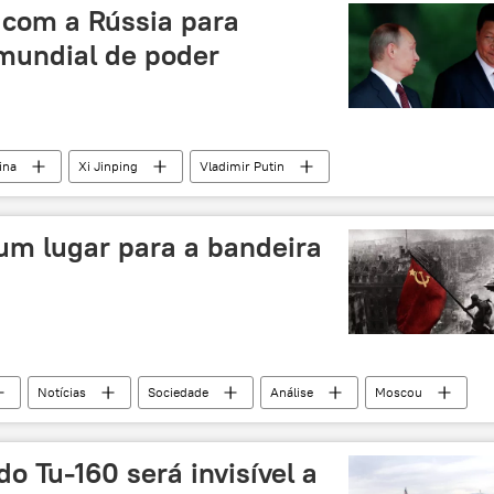
 com a Rússia para
 mundial de poder
ina
Xi Jinping
Vladimir Putin
ping
Dia da Vitória
cooperação
 um lugar para a bandeira
Notícias
Sociedade
Análise
Moscou
Croácia
Itália
Berlim
Finlândia
rã-Bretanha
Praça Vermelha
União Soviética
 Tu-160 será invisível a
Reims
Winston Churchill
Harry Truman