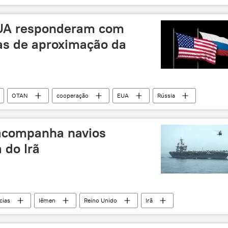
nos
terrorismo
ataque a bomba
UA responderam com
vas de aproximação da
OTAN
cooperação
EUA
Rússia
acompanha navios
 do Irã
cias
Iêmen
Reino Unido
Irã
escolta
EUA