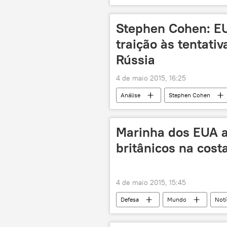
Observatório Sírio para Direitos Huma
Stephen Cohen: E
traição às tentati
Rússia
4 de maio 2015, 16:25
Análise
Stephen Cohen
Marinha dos EUA 
britânicos na costa
4 de maio 2015, 15:45
Defesa
Mundo
Notí
navio cargueiro
Marinha