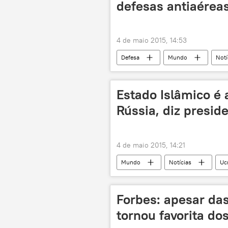
defesas antiaérea
Mikhail Gorbachev
Ronald Re
Segunda Guerra Mundial
Dia 
4 de maio 2015, 14:53
nazismo
aliados
Re
Defesa
Mundo
Notí
Rússia
França
renovação
Rússia
Estado Islâmico é
Rússia, diz presid
4 de maio 2015, 14:21
Mundo
Notícias
Uc
Estado Islâmico
sanções
Ucrânia em foco da política internacion
Forbes: apesar das
tornou favorita do