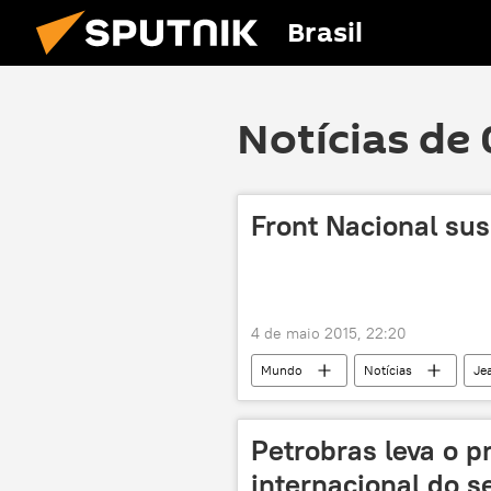
Brasil
Notícias de
Front Nacional su
4 de maio 2015, 22:20
Mundo
Notícias
Je
política
França
Petrobras leva o p
internacional do s