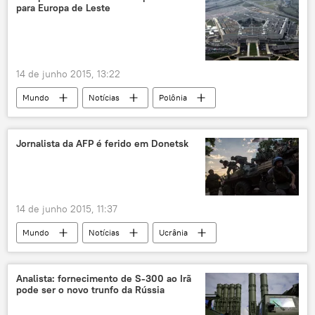
para Europa de Leste
14 de junho 2015, 13:22
Mundo
Notícias
Polônia
Estônia
Lituânia
Vladimir Putin
OTAN
bases
EUA
Jornalista da AFP é ferido em Donetsk
14 de junho 2015, 11:37
Mundo
Notícias
Ucrânia
vítimas
jornalista
Ucrânia: campo de batalha
Analista: fornecimento de S-300 ao Irã
pode ser o novo trunfo da Rússia