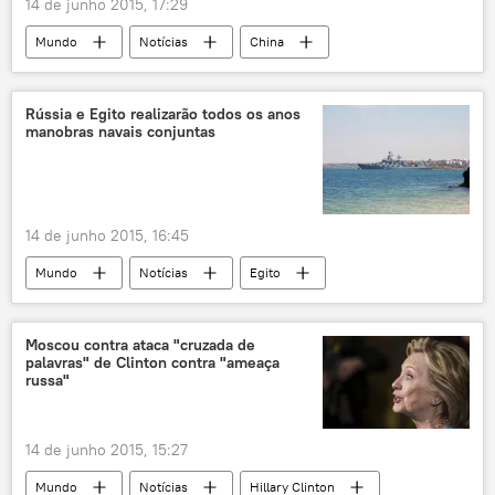
14 de junho 2015, 17:29
Mundo
Notícias
China
Mylène Gaulard
crescimento econômico
potência
Economia
Rússia e Egito realizarão todos os anos
manobras navais conjuntas
14 de junho 2015, 16:45
Mundo
Notícias
Egito
Mar Mediterrâneo
Osama Mounir Rabie
Marinha da Rússia
Marinha do Egito
Moscou contra ataca "cruzada de
palavras" de Clinton contra "ameaça
cooperação militar
exercícios militares
russa"
exercícios navais
Rússia
14 de junho 2015, 15:27
Mundo
Notícias
Hillary Clinton