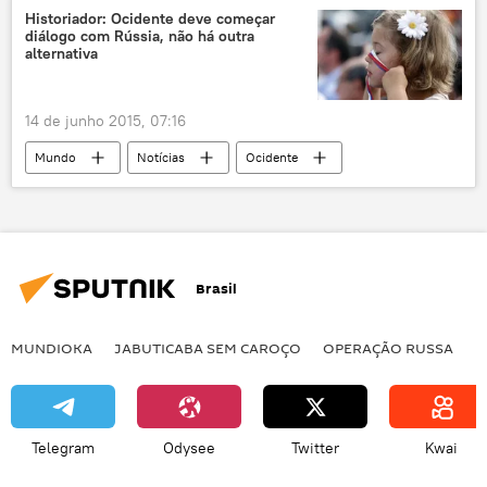
conflito
Ucrânia: campo de batalha
Historiador: Ocidente deve começar
diálogo com Rússia, não há outra
alternativa
14 de junho 2015, 07:16
Mundo
Notícias
Ocidente
opinião
russofobia
Rússia
Brasil
MUNDIOKA
JABUTICABA SEM CAROÇO
OPERAÇÃO RUSSA
I
Telegram
Odysee
Twitter
Kwai