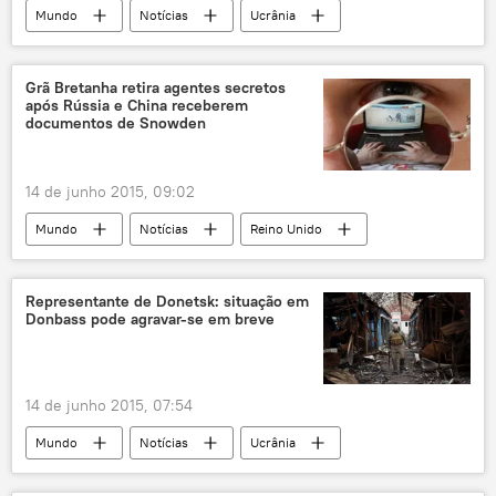
Mundo
Notícias
Ucrânia
Pyotr Poroshenko
opinião
Ucrânia em foco da política internacional
Grã Bretanha retira agentes secretos
após Rússia e China receberem
documentos de Snowden
14 de junho 2015, 09:02
Mundo
Notícias
Reino Unido
China
Edward Snowden
inteligência
vigilância
espionagem
Representante de Donetsk: situação em
Donbass pode agravar-se em breve
EUA
Rússia
14 de junho 2015, 07:54
Mundo
Notícias
Ucrânia
Donetsk
Denis Pushilin
declaração