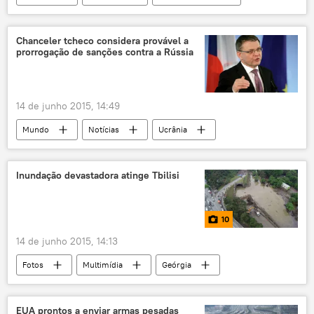
Maria Zakharova
ameaça
política externa
Chanceler tcheco considera provável a
prorrogação de sanções contra a Rússia
campanha presidencial nos EUA 2016
EUA
Rússia
tensões
14 de junho 2015, 14:49
Mundo
Notícias
Ucrânia
Lubomir Zaoralek
G7
sanções
EUA
Rússia
União Europeia
Inundação devastadora atinge Tbilisi
10
14 de junho 2015, 14:13
Fotos
Multimídia
Geórgia
Tbilisi
EUA prontos a enviar armas pesadas