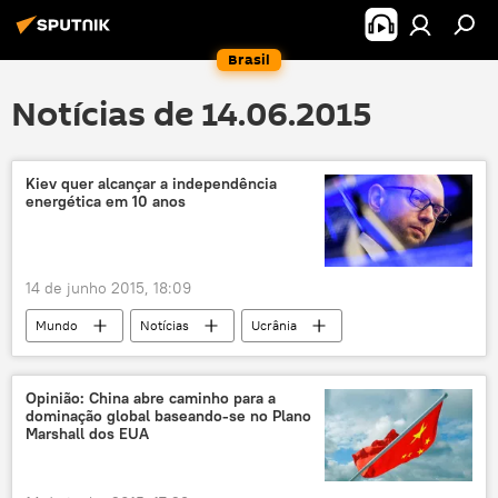
Brasil
Notícias de 14.06.2015
Kiev quer alcançar a independência
energética em 10 anos
14 de junho 2015, 18:09
Mundo
Notícias
Ucrânia
Arseni Yatsenyuk
Vladimir Demchishin
FMI
energia
gás
Opinião: China abre caminho para a
dominação global baseando-se no Plano
Marshall dos EUA