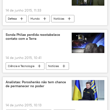
14 de junho 2015, 11:33
Defesa
Mundo
Notícias
Ocidente
Irã
sistema de defesa antiaérea
Rússia
Sonda Philae perdida reestabelece
contato com a Terra
14 de junho 2015, 10:41
Ciência e Tecnologia
Notícias
Sociedade
Philae
pesquisa
Espaço
Terra
Analistas: Poroshenko não tem chance
de permanecer no poder
14 de junho 2015, 10:13