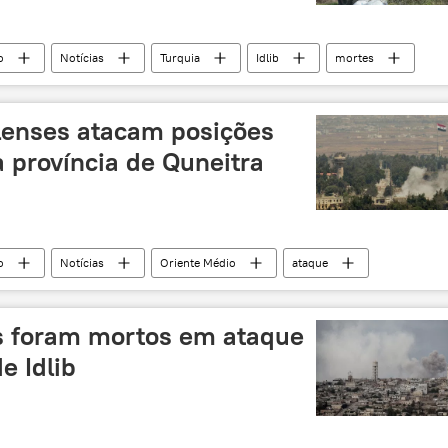
o
Notícias
Turquia
Idlib
mortes
elenses atacam posições
a província de Quneitra
o
Notícias
Oriente Médio
ataque
s foram mortos em ataque
e Idlib