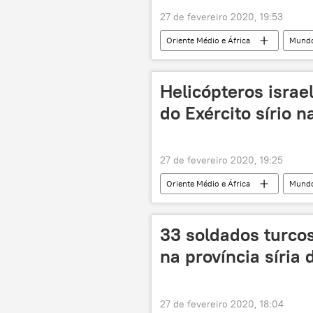
27 de fevereiro 2020, 19:53
Oriente Médio e África
Mund
Síria
Helicópteros isra
do Exército sírio n
27 de fevereiro 2020, 19:25
Oriente Médio e África
Mund
Israel
Síria
Turquia
33 soldados turco
na província síria d
27 de fevereiro 2020, 18:04