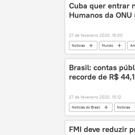
Cuba quer entrar 
Humanos da ONU n
27 de fevereiro 2020, 16:00
Notícias
Mundo
Am
socialismo
Granma
Brasil: contas púb
recorde de R$ 44,1
27 de fevereiro 2020, 15:12
Notícias do Brasil
Notícias
FMI deve reduzir 