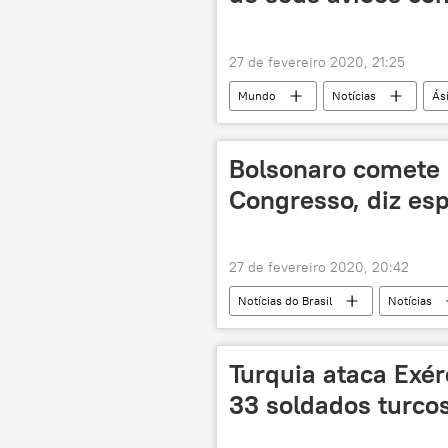
27 de fevereiro 2020, 21:25
Mundo
Notícias
Ás
laser
armas laser
a
Boeing
EUA
Pentá
Bolsonaro comete '
Congresso, diz esp
27 de fevereiro 2020, 20:42
Notícias do Brasil
Notícias
Jair Bolsonaro
Turquia ataca Exér
33 soldados turcos