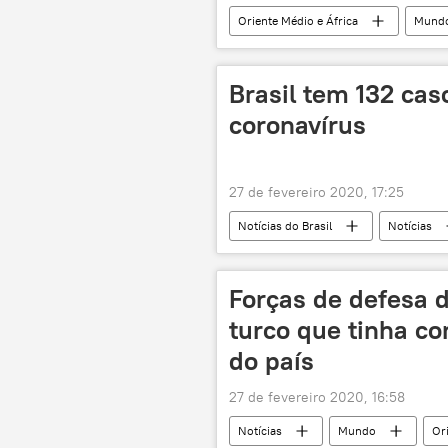
Oriente Médio e África
Mund
ataque
Síria
Brasil tem 132 cas
coronavírus
27 de fevereiro 2020, 17:25
Notícias do Brasil
Notícias
Ministério da Saúde
Forças de defesa 
turco que tinha co
do país
27 de fevereiro 2020, 16:58
Notícias
Mundo
Or