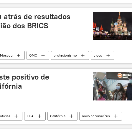
Ancara
guerra
conflito
drone
Síria
Turquia
u atrás de resultados
ião dos BRICS
Moscou
OMC
protecionismo
bloco
Índia
Vladimir Putin
BRICS
te positivo de
ifórnia
otícias
EUA
Califórnia
novo coronavírus