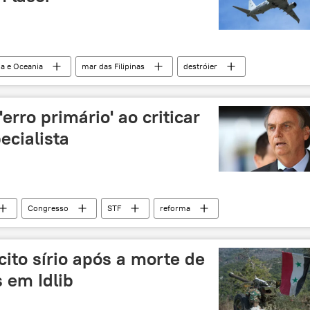
ia e Oceania
mar das Filipinas
destróier
taque
Marinha dos EUA
Marinha chinesa
gono
China
erro primário' ao criticar
ecialista
Congresso
STF
reforma
cito sírio após a morte de
 em Idlib