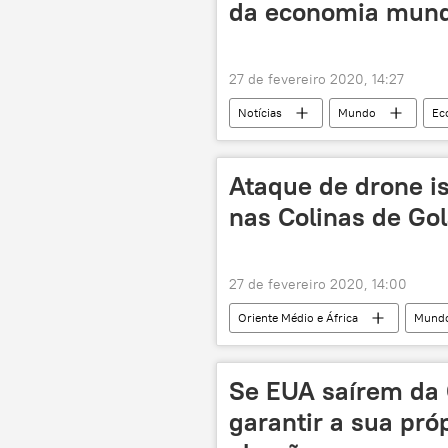
da economia mundi
27 de fevereiro 2020, 14:27
Notícias
Mundo
Ec
surto
epidemia
saú
Ataque de drone is
nas Colinas de Go
27 de fevereiro 2020, 14:00
Oriente Médio e África
Mund
drone
Síria
Se EUA saírem da 
garantir a sua próp