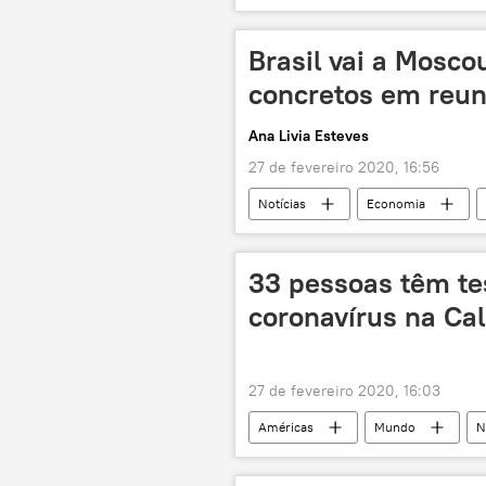
Recep Tayyip Erdogan
Idlib
ataques
bombardeio
Brasil vai a Mosco
concretos em reun
Ana Livia Esteves
27 de fevereiro 2020, 16:56
Notícias
Economia
Notícias do Brasil
China
África do Sul
33 pessoas têm tes
coronavírus na Cal
27 de fevereiro 2020, 16:03
Américas
Mundo
N
epidemia