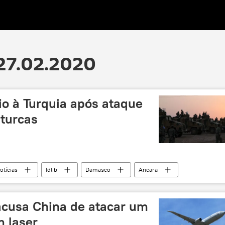
27.02.2020
o à Turquia após ataque
 turcas
otícias
Idlib
Damasco
Ancara
mortos
EUA
ataque
Síria
Turquia
cusa China de atacar um
m laser