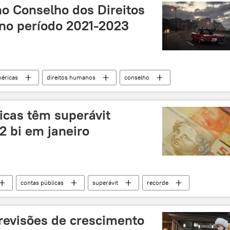
no Conselho dos Direitos
o período 2021-2023
éricas
direitos humanos
conselho
partido
Miguel Díaz Canel
ONU
Cuba
licas têm superávit
2 bi em janeiro
contas públicas
superávit
recorde
previsões de crescimento