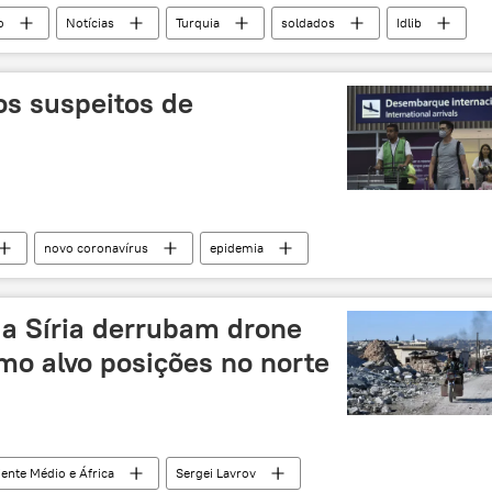
o
Notícias
Turquia
soldados
Idlib
os suspeitos de
novo coronavírus
epidemia
da Síria derrubam drone
mo alvo posições no norte
iente Médio e África
Sergei Lavrov