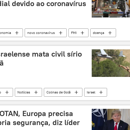
al devido ao coronavírus
onomia
novo coronavírus
FMI
doença
de
Notícias do Brasil
China
raelense mata civil sírio
lã
o
Notícias
Colinas de Golã
Israel
OTAN, Europa precisa
ria segurança, diz líder