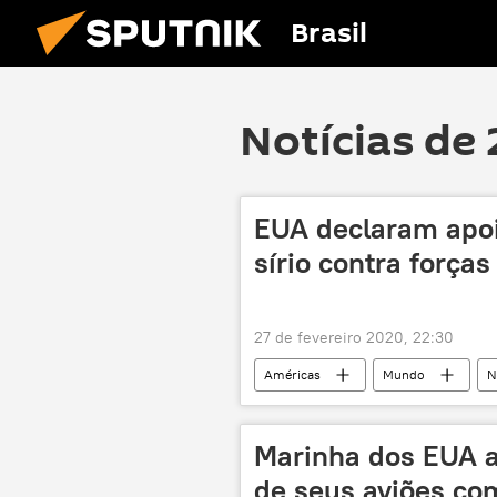
Brasil
Notícias de 
EUA declaram apoi
sírio contra forças
27 de fevereiro 2020, 22:30
Américas
Mundo
N
militares
soldados
Departamento de Estado dos EUA
Marinha dos EUA a
de seus aviões co