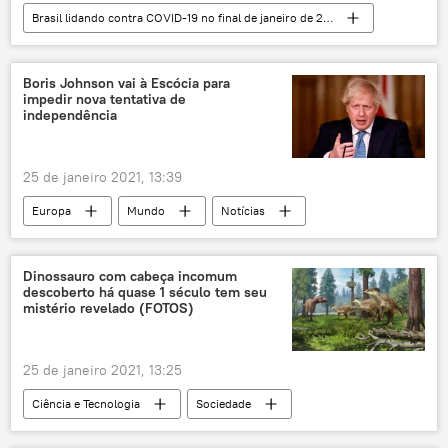
Brasil lidando contra COVID-19 no final de janeiro de 2021
Notícias
Notícias do Brasil
COVID-19
pandemia
Boris Johnson vai à Escócia para
impedir nova tentativa de
novo coronavírus
CoronaVac
independência
vacinação
São Paulo
João Doria
José Sarney
Fernando Henrique Cardoso
25 de janeiro 2021, 13:39
Temer
Michel Temer
vacina
Europa
Mundo
Notícias
Boris Johnson
Escócia
Reino Unido
Inglaterra
Brexit
Dinossauro com cabeça incomum
descoberto há quase 1 século tem seu
independência
referendo
mistério revelado (FOTOS)
União Europeia
25 de janeiro 2021, 13:25
Ciência e Tecnologia
Sociedade
Notícias
Novo México