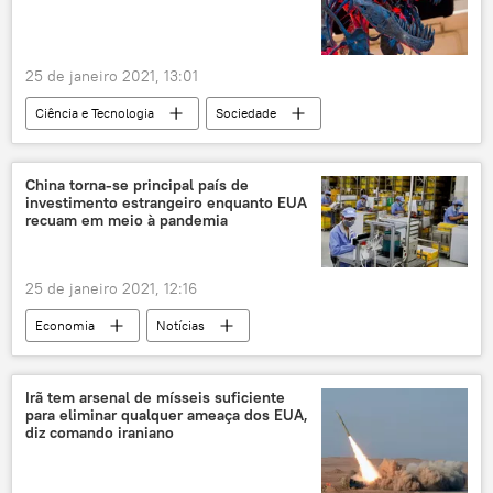
Bloomberg
Janet Yellen
EUA
Departamento do Tesouro dos EUA
25 de janeiro 2021, 13:01
Ciência e Tecnologia
Sociedade
Notícias
tiranossauro rex
dinossauro
fósseis
paleontologia
China torna-se principal país de
investimento estrangeiro enquanto EUA
recuam em meio à pandemia
25 de janeiro 2021, 12:16
Economia
Notícias
investimentos diretos estrangeiros
pandemia
COVID-19
Irã tem arsenal de mísseis suficiente
para eliminar qualquer ameaça dos EUA,
comércio mundial
Nações Unidas
diz comando iraniano
EUA