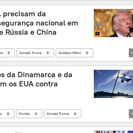
Idade Média
A precisam da
segurança nacional em
e Rússia e China
ia
Donald Trump
Gustavo Petro
os Unidos
Ucrânia
Groenlândia
vídeo
os da Dinamarca e da
am os EUA contra
co
Mundo
Donald Trump
os Unidos
Groenlândia
Dinamarca