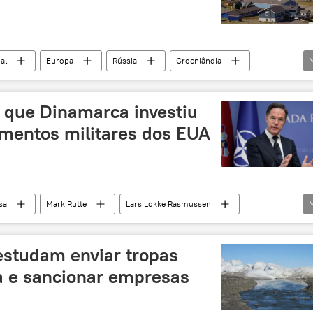
al
Europa
Rússia
Groenlândia
Tratado do Atlântico Norte
OTAN
Casa Branca
 que Dinamarca investiu
mentos militares dos EUA
sa
Mark Rutte
Lars Lokke Rasmussen
Dinamarca
Estados Unidos
OTAN
orte
Américas
EUA
estudam enviar tropas
a e sancionar empresas