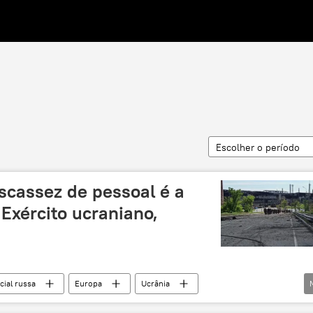
Escolher o período
scassez de pessoal é a
Exército ucraniano,
cial russa
Europa
Ucrânia
Armadas da Ucrânia
Exército
escassez