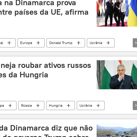
a na Dinamarca prova
ntre países da UE, afirma
al
Europa
Donald Trump
Ucrânia
he Guardian
neja roubar ativos russos
es da Hungria
pa
Rússia
Hungria
Ucrânia
ropeia
 da Dinamarca diz que não