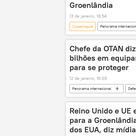
Groenlândia
13 de janeiro, 18:54
Copenhague
Panorama internacion
Washington
Organização do 
Chefe da OTAN diz
bilhões em equipa
para se proteger
12 de janeiro, 16:00
Panorama internacional
Defe
Donald Trump
Groenlândia
Organização do Tratado do Atlântico N
Reino Unido e UE 
para a Groenlândi
dos EUA, diz mídia