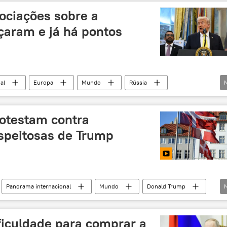
a de frente
ociações sobre a
aram e já há pontos
al
Europa
Mundo
Rússia
Estados Unidos
otestam contra
speitosas de Trump
Panorama internacional
Mundo
Donald Trump
Embaixada
Casa Branca
Europa
ficuldade para comprar a