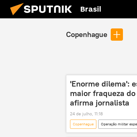
Brasil
Copenhague
'Enorme dilema': e
maior fraqueza do 
afirma jornalista
24 de julho, 11:18
Copenhague
Operação militar espe
Federação da Rússia
Forças 