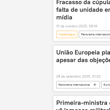
Fracasso da cúpul
falta de unidade e
mídia
10 de outubro 2025, 08:16
Copenhague
Panorama internacion
Dinamarca
União
T
União Europeia pla
apesar das objeçõ
28 de setembro 2025, 01:02
Panorama internacional
Euro
Comissão Europeia
União Eu
Primeira-ministra