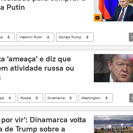
a Putin
ia
Vladimir Putin
Donald Trump
Conselho de Segurança da Rússia
Alasca
a 'ameaça' e diz que
em atividade russa ou
s
pa
Rússia
Dinamarca
Washington
Anders Fogh Rasmussen
Lars Lokke Rasmussen
orte
OTAN
Casa Branca
á por vir': Dinamarca volta
a de Trump sobre a