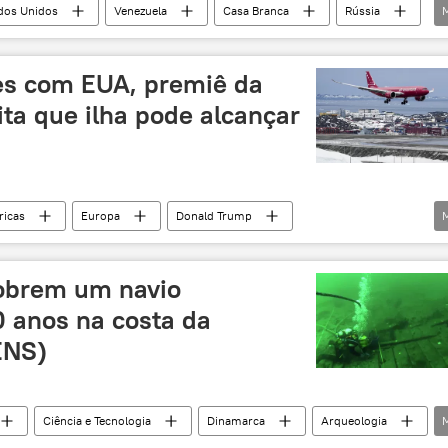
dos Unidos
Venezuela
Casa Branca
Rússia
ulação
Donald Trump
Groenlândia
arda Costeira
embarcação
petroleiro
es com EUA, premiê da
ta que ilha pode alcançar
icas
Europa
Donald Trump
os Unidos
Dinamarca
Groenlândia
Nielsen
obrem um navio
 anos na costa da
ENS)
Ciência e Tecnologia
Dinamarca
Arqueologia