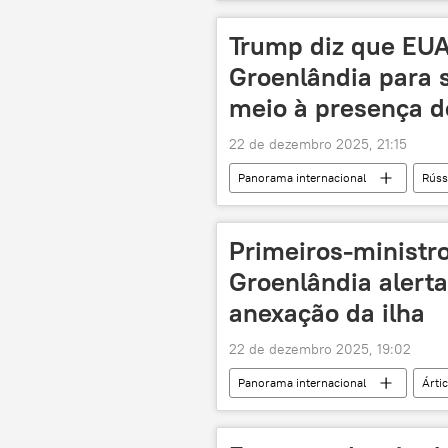
navio
navio cargueiro
Trump diz que EU
Groenlândia para 
meio à presença d
22 de dezembro 2025, 21:15
Panorama internacional
Rúss
Lars Lokke Rasmussen
Estad
Primeiros-ministr
Groenlândia alert
anexação da ilha
22 de dezembro 2025, 19:02
Panorama internacional
Árti
Lars Lokke Rasmussen
Estad