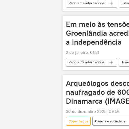
Panorama internacional
Esta
Américas
EUA
trip
Forças Armadas dos EUA
Gu
Em meio às tensõ
Groenlândia acredi
a independência
2 de janeiro, 01:31
Panorama internacional
Amér
Lars Lokke Rasmussen
Estad
Arqueólogos desc
naufragado de 600
Dinamarca (IMAG
30 de dezembro 2025, 09:56
Copenhague
Ciência e sociedade