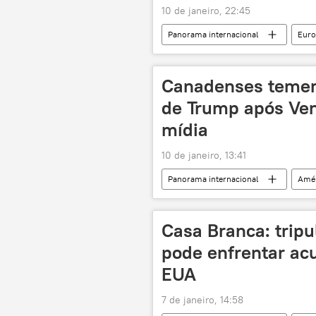
10 de janeiro, 22:45
Panorama internacional
Euro
Groenlândia
Reino Unido
Canadenses temem 
de Trump após Ven
mídia
10 de janeiro, 13:41
Panorama internacional
Amér
Justin Trudeau
Venezuela
Bloomberg
Casa Branca: trip
pode enfrentar ac
EUA
7 de janeiro, 14:58