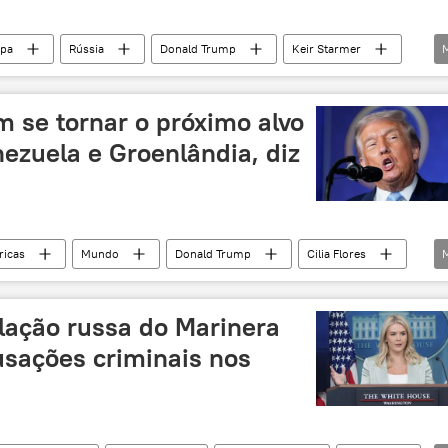
pa
Rússia
Donald Trump
Keir Starmer
Estados Unidos
OTAN
Telegraph
X
se tornar o próximo alvo
ezuela e Groenlândia, diz
icas
Mundo
Donald Trump
Cilia Flores
Canadá
Estados Unidos
Assembleia Nacional
ulação russa do Marinera
usações criminais nos