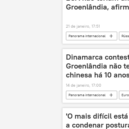
Groenlândia, afirm
21 de janeiro, 17:51
Panorama internacional
Rúss
Groenlândia
Estados Unidos
vídeo
Dinamarca contest
Groenlândia não t
chinesa há 10 ano
14 de janeiro, 17:00
Panorama internacional
Euro
Groenlândia
Donald Trump
Organização do Tratado do Atlântico N
'O mais difícil est
a condenar postur