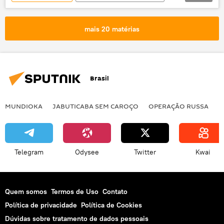
Oriente Médio e África
Paquistão
Índia
Islamabad
Nova Deli
mais 20 matérias
Shehbaz Sharif
Narendra Modi
Imran Khan
Organização de Cooperação de Xangai
Brasil
Uzbequistão
MUNDIOKA
JABUTICABA SEM CAROÇO
OPERAÇÃO RUSSA
I
Telegram
Odysee
Twitter
Kwai
Quem somos
Termos de Uso
Contato
Política de privacidade
Política de Cookies
Dúvidas sobre tratamento de dados pessoais