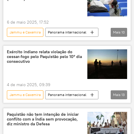
escalada
conflito armado
Paquistão
Narendra Modi
6 de maio 2025, 17:52
Jammu e Caxemira
Panorama internacional
Mais
10
Ásia e Oceania
Índia
Paquistão
Força Aérea Indiana
Exército indiano relata violação do
cessar-fogo pelo Paquistão pelo 10º dia
Ministério da Defesa da Índia
consecutivo
Exército do Paquistão
Força Aérea
Exército
Caxemira
Ásia
4 de maio 2025, 09:39
Jammu e Caxemira
Panorama internacional
Mais
13
Ásia e Oceania
Índia
Paquistão
Narendra Modi
Mundo
Paquistão não tem intenção de iniciar
conflito com a Índia sem provocação,
Ministério da Defesa da Índia
diz ministro da Defesa
Exército do Paquistão
provocação