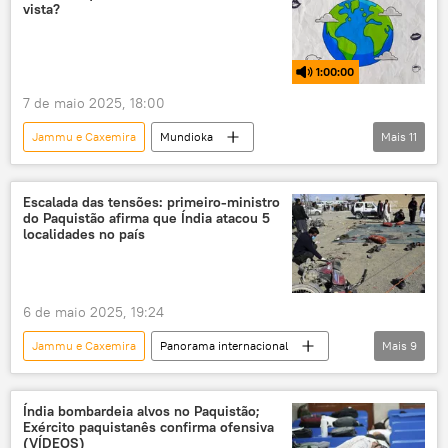
vista?
Paquistão
Índia
Forças Armadas
Caxemira
conflito armado
1:00:00
escalada
7 de maio 2025, 18:00
escalada de tensões entre Índia e Paquistão
Jammu e Caxemira
Mundioka
Mais
11
Vale da Caxemira
exclusiva
Ásia e Oceania
Índia
Paquistão
Baluchistão
Ásia
podcast
rádio
Escalada das tensões: primeiro-ministro
do Paquistão afirma que Índia atacou 5
conflito
guerra nuclear
ataque
localidades no país
atentado
tensão geopolítica
6 de maio 2025, 19:24
Jammu e Caxemira
Panorama internacional
Mais
9
Ásia e Oceania
Shehbaz Sharif
Índia
Lashkar-e-Taiba
Índia bombardeia alvos no Paquistão;
Exército paquistanês confirma ofensiva
escalada de tensões entre Índia e Paquistão
(VÍDEOS)