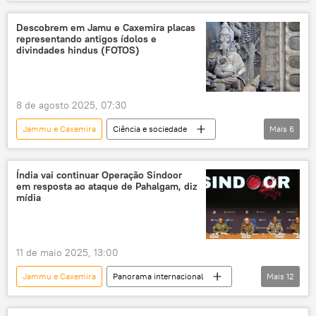
Andhra Pradesh
Índia
recursos minerais
minerais
Descobrem em Jamu e Caxemira placas
representando antigos ídolos e
minerais críticos
Economia
divindades hindus (FOTOS)
Ásia e Oceania
lítio
8 de agosto 2025, 07:30
Jammu e Caxemira
Ciência e sociedade
Mais
6
hindu
Arqueologia
artefatos
Índia
ídolos
religião
Índia vai continuar Operação Sindoor
em resposta ao ataque de Pahalgam, diz
mídia
11 de maio 2025, 13:00
Jammu e Caxemira
Panorama internacional
Mais
12
Índia
Paquistão
hostilidades