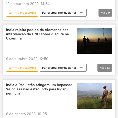
12 de outubro 2022, 14:34
Jammu e Caxemira
Panorama internacional
Mais
9
Ásia e Oceania
Índia
drones
sistema de defesa antidrones
Paquistão
Índia rejeita pedido da Alemanha por
intervenção da ONU sobre disputa na
Nova Déli
veículo aéreo não tripulado
Caxemira
Islamabad
Lashkar-e-Taiba
9 de outubro 2022, 12:50
Jammu e Caxemira
Panorama internacional
Mais
13
Ásia e Oceania
Índia
Paquistão
Nova Deli
Islamabad
Alemanha
Índia e Paquistão atingem um impasse:
'as coisas não estão indo para lugar
diplomacia
política
ONU
nenhum'
Ministério das Relações Exteriores da Índia
Ministério das Relações Exteriores da Alemanha
8 de agosto 2022, 10:05
Annalena Baerbock
Intervenção