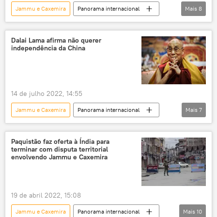
Jammu e Caxemira
Panorama internacional
Mais
8
Oriente Médio e África
Índia
Nova Deli
Paquistão
Ladakh
Dalai Lama afirma não querer
independência da China
Narendra Modi
Organização de Cooperação de Xangai (SCO)
Shehbaz Sharif
14 de julho 2022, 14:55
Jammu e Caxemira
Panorama internacional
Mais
7
Himachal Pradesh
Oriente Médio e África
Índia
Dalai Lama
China
Paquistão faz oferta à Índia para
terminar com disputa territorial
Tibete
Ásia
envolvendo Jammu e Caxemira
19 de abril 2022, 15:08
Jammu e Caxemira
Panorama internacional
Mais
10