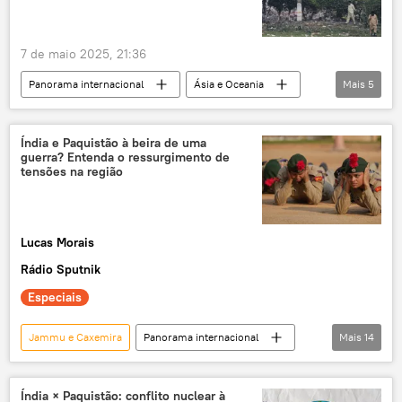
ataques
7 de maio 2025, 21:36
Panorama internacional
Ásia e Oceania
Mais
5
Índia
Paquistão
Caxemira
Lashkar-e-Taiba
tensão geopolítica
Índia e Paquistão à beira de uma
guerra? Entenda o ressurgimento de
tensões na região
Lucas Morais
Rádio Sputnik
Especiais
Jammu e Caxemira
Panorama internacional
Mais
14
Ásia e Oceania
Mundo
Narendra Modi
Osama bin Laden
Índia × Paquistão: conflito nuclear à