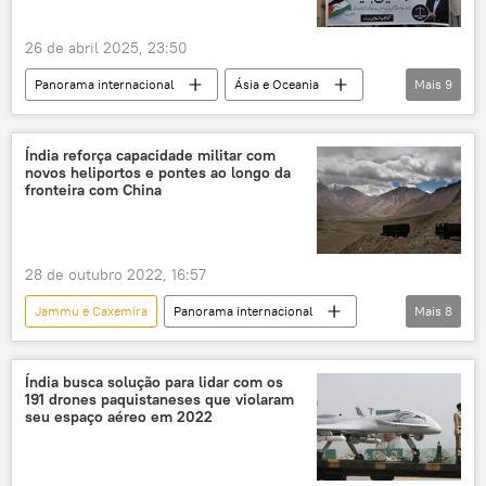
incidente
fronteira
cessar-fogo
26 de abril 2025, 23:50
tensão regional
tensão geopolítica
Panorama internacional
Ásia e Oceania
Mais
9
Mundo
Masoud Pezeshkian
Narendra Modi
Shehbaz Sharif
Índia reforça capacidade militar com
novos heliportos e pontes ao longo da
Paquistão
Irã
Sputnik
fronteira com China
Índia
Caxemira
28 de outubro 2022, 16:57
Jammu e Caxemira
Panorama internacional
Mais
8
Exército de Libertação Popular (ELP)
Ásia e Oceania
China
Índia
Índia busca solução para lidar com os
191 drones paquistaneses que violaram
fronteira
Ladakh
tensão regional
seu espaço aéreo em 2022
infraestrutura