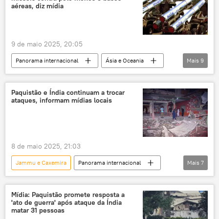
operação militar
aéreas, diz mídia
escalada de tensões entre Índia e Paquistão
9 de maio 2025, 20:05
Panorama internacional
Ásia e Oceania
Mais
9
Índia
Paquistão
Nova Deli
Lashkar-e-Taiba
ataques
Paquistão e Índia continuam a trocar
ataques, informam mídias locais
ataques aéreos
base aérea
base militar
escalada de tensões entre Índia e Paquistão
8 de maio 2025, 21:03
Jammu e Caxemira
Panorama internacional
Mais
7
Ásia e Oceania
Índia
Paquistão
Lashkar-e-Taiba
conflito armado
Mídia: Paquistão promete resposta a
'ato de guerra' após ataque da Índia
escalada de tensões entre Índia e Paquistão
matar 31 pessoas