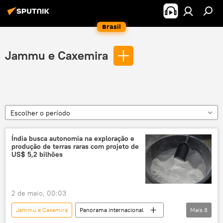
Brasil
Jammu e Caxemira
Escolher o período
Índia busca autonomia na exploração e
produção de terras raras com projeto de
US$ 5,2 bilhões
2 de maio, 00:03
Jammu e Caxemira
Panorama internacional
Mais
8