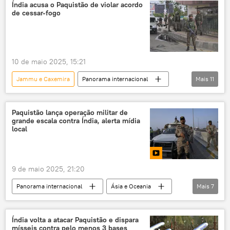
tensão militar
tensão regional
Índia acusa o Paquistão de violar acordo
de cessar-fogo
Nova Deli
Ásia e Oceania
Mundo
Donald Trump
ANI
Lashkar-e-Taiba
Ministério da Defesa
10 de maio 2025, 15:21
Jammu e Caxemira
Panorama internacional
Mais
11
Ásia e Oceania
Ásia
Mundo
Rússia
Paquistão
Índia
Paquistão lança operação militar de
grande escala contra Índia, alerta mídia
Forças Armadas
Chancelaria
local
Lashkar-e-Taiba
cessar-fogo
acordo
9 de maio 2025, 21:20
Panorama internacional
Ásia e Oceania
Mais
7
Paquistão
Índia
Shehbaz Sharif
Ministério da Defesa
BrahMos
Índia volta a atacar Paquistão e dispara
mísseis contra pelo menos 3 bases