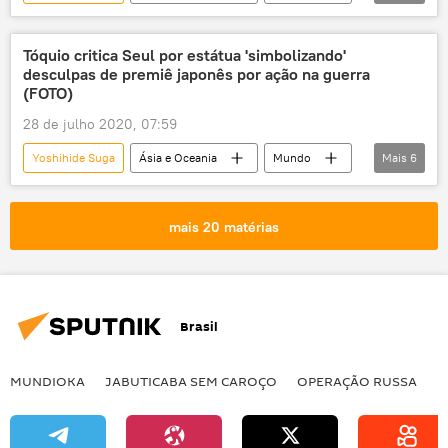
Notícias
Japão
votação
líder
líderes
presidente
Tóquio critica Seul por estátua 'simbolizando'
desculpas de premiê japonês por ação na guerra
(FOTO)
28 de julho 2020, 07:59
Yoshihide Suga
Ásia e Oceania
Mundo
Mais
6
Notícias
estátua
Shinzo Abe
Pyeongchang
Japão
Coreia do Sul
mais 20 matérias
Brasil
MUNDIOKA
JABUTICABA SEM CAROÇO
OPERAÇÃO RUSSA
I