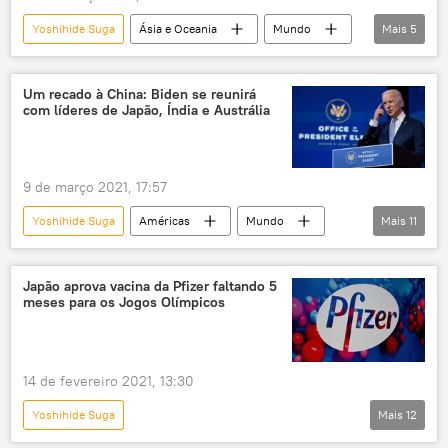
Yoshihide Suga
Ásia e Oceania
Mundo
Mais
5
Notícias
Coreia do Norte
Japão
Coreia do Sul
Pyongyang
Um recado à China: Biden se reunirá
com líderes de Japão, Índia e Austrália
9 de março 2021, 17:57
Yoshihide Suga
Américas
Mundo
Mais
11
Notícias
Joe Biden
Japão
Austrália
Scott Morrison
Japão aprova vacina da Pfizer faltando 5
meses para os Jogos Olímpicos
Narendra Modi
Índia
relações
relações exteriores
diplomacia
EUA
14 de fevereiro 2021, 13:30
Yoshihide Suga
Mais
12
Pandemia da COVID-19 no mundo em meados de fevereiro de 2021