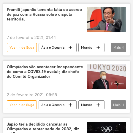
Ásia e Oceania
Mundo
Notícias
Premiê japonês lamenta falta de acordo
de paz com a Rússia sobre disputa
COVID-19
primeiro-ministro
territorial
vacinação
imunização
imunizante
novo coronavírus
Japão
vacina
7 de fevereiro 2021, 01:44
Yoshihide Suga
Ásia e Oceania
Mundo
Mais
4
Notícias
Japão
Ilhas Curilas
Rússia
Olimpíadas vão acontecer independente
de como a COVID-19 evoluir, diz chefe
do Comitê Organizador
2 de fevereiro 2021, 09:55
Yoshihide Suga
Ásia e Oceania
Mundo
Mais
11
Notícias
Jogos Olímpicos
Jogos Olímpicos
Tóquio
Japão teria decidido cancelar as
Olimpíadas e tentar sede de 2032, diz
Comitê Organizador Tóquio 2020