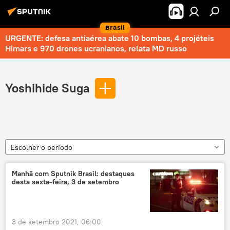
Brasil
URGENTE: defesa antiaérea abate 10 bombas, 4 projéteis
Himars e 970 drones ucranianos, relata MD russo
Yoshihide Suga
Escolher o período
Manhã com Sputnik Brasil: destaques
desta sexta-feira, 3 de setembro
3 de setembro 2021, 06:00