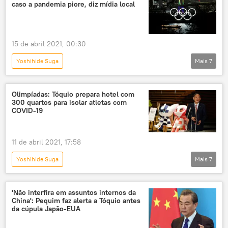
caso a pandemia piore, diz mídia local
Japão
15 de abril 2021, 00:30
Yoshihide Suga
Mais
7
Situação da COVID-19 em meados de abril no mundo
Ásia e Oceania
Mundo
Notícias
Olimpíadas: Tóquio prepara hotel com
300 quartos para isolar atletas com
Japão
Tóquio
COVID-19
COVID-19
11 de abril 2021, 17:58
Yoshihide Suga
Mais
7
Situação da COVID-19 em meados de abril no mundo
Mundo
Notícias
Ásia e Oceania
'Não interfira em assuntos internos da
China': Pequim faz alerta a Tóquio antes
COVID-19
Tóquio
Japão
da cúpula Japão-EUA