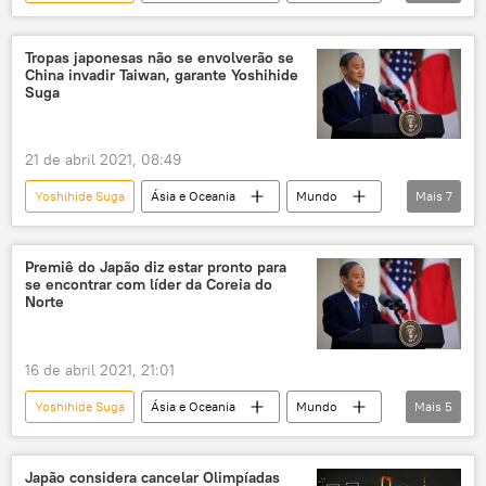
Notícias
Coreia do Norte
Pyongyang
Japão
Shinzo Abe
Tropas japonesas não se envolverão se
China invadir Taiwan, garante Yoshihide
Defesa
Suga
21 de abril 2021, 08:49
Yoshihide Suga
Ásia e Oceania
Mundo
Mais
7
Notícias
Japão
China
Taiwan
invasão
Joe Biden
Premiê do Japão diz estar pronto para
se encontrar com líder da Coreia do
EUA
Norte
16 de abril 2021, 21:01
Yoshihide Suga
Ásia e Oceania
Mundo
Mais
5
Notícias
Coreia do Norte
relações exteriores
Kim Jong-un
Japão considera cancelar Olimpíadas