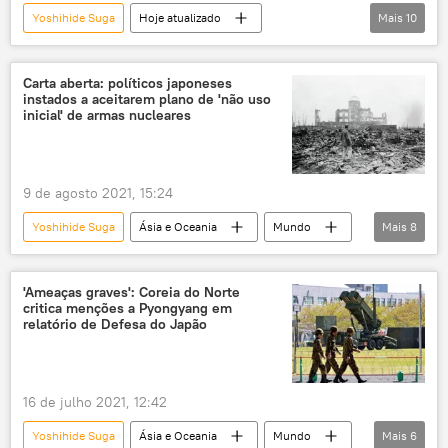
Yoshihide Suga
Hoje atualizado
Mais
10
COVID-19
novo coronavírus
medicamento
Nova Zelândia
Carta aberta: políticos japoneses
instados a aceitarem plano de 'não uso
Nova York
Faixa de Gaza
inicial' de armas nucleares
inundação
Notícias do Brasil
ataque
Japão
Jair Bolsonaro
9 de agosto 2021, 15:24
Yoshihide Suga
Ásia e Oceania
Mundo
Mais
8
Notícias
Japão
armas nucleares
política
Hiroshima
aniversário
'Ameaças graves': Coreia do Norte
critica menções a Pyongyang em
carta
EUA
relatório de Defesa do Japão
16 de julho 2021, 12:42
Yoshihide Suga
Ásia e Oceania
Mundo
Mais
6