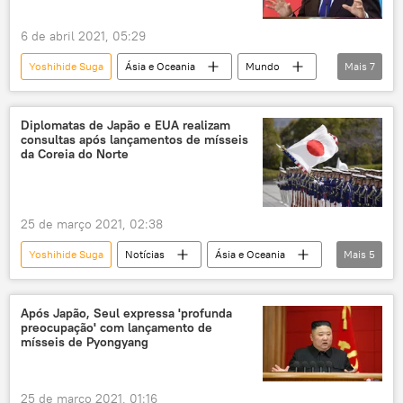
6 de abril 2021, 05:29
Yoshihide Suga
Ásia e Oceania
Mundo
Mais
7
Notícias
Japão
mar do Sul da China
China
Diplomatas de Japão e EUA realizam
consultas após lançamentos de mísseis
Joe Biden
cúpula
EUA
da Coreia do Norte
25 de março 2021, 02:38
Yoshihide Suga
Notícias
Ásia e Oceania
Mais
5
Mundo
Japão
Coreia do Norte
Coreia do Sul
EUA
Após Japão, Seul expressa 'profunda
preocupação' com lançamento de
mísseis de Pyongyang
25 de março 2021, 01:16