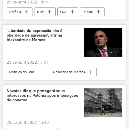
29 de abril 2022, 18:14
Ucrânia
Kiev
EUA
Rússia
Vyacheslav Volodin
Duma de Estado
Antony Blinken
Joe Biden
'Liberdade de expressão não é
liberdade de agressão', afirma
Alexandre de Moraes
29 de abril 2022, 17:01
Notícias do Brasil
Alexandre de Moraes
Supremo Tribunal Federal (STF)
Jair Bolsonaro
eleições
Novatek diz que protegerá seus
interesses na Polônia após imposições
desinformação
Judiciário
do governo
democracia
29 de abril 2022, 15:40