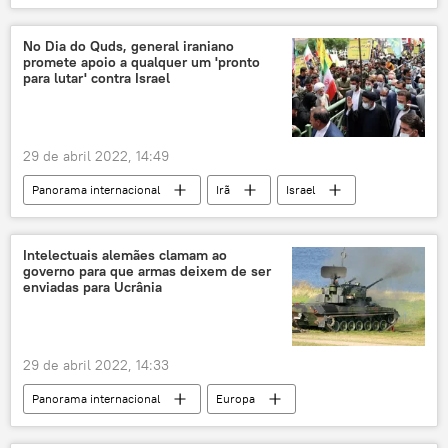
Rússia
Gazprom
bolsa de valores
Londres
Reino Unido
lei
No Dia do Quds, general iraniano
promete apoio a qualquer um 'pronto
Economia
gás
finanças
para lutar' contra Israel
29 de abril 2022, 14:49
Panorama internacional
Irã
Israel
EUA
Teerã
aiatolá Ali Khamenei
protestos
Intelectuais alemães clamam ao
governo para que armas deixem de ser
enviadas para Ucrânia
29 de abril 2022, 14:33
Panorama internacional
Europa
Alemanha
Berlim
conflito