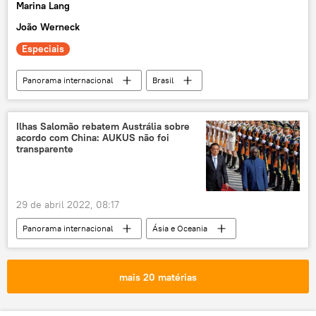
Marina Lang
João Werneck
Especiais
Panorama internacional
Brasil
BRICS
Rússia
leste da Ucrânia
Ucrânia
tensão na Ucrânia
Ilhas Salomão rebatem Austrália sobre
acordo com China: AUKUS não foi
Exército da Ucrânia
transparente
Forças Armadas da Ucrânia
nacionalistas ucranianos
crise ucraniana
29 de abril 2022, 08:17
Donbass
operação militar
Panorama internacional
Ásia e Oceania
geopolítica
geopolítica mundial
Austrália
Ilhas Salomão
tensão geopolítica
armas
tanque
blindado
Exército
América do Sul
mais 20 matérias
Europa
Américas
conflito
conflito armado
exclusiva