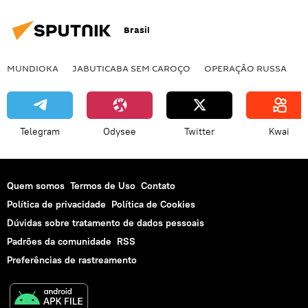
Brasil
MUNDIOKA
JABUTICABA SEM CAROÇO
OPERAÇÃO RUSSA
I
Telegram
Odysee
Twitter
Kwai
Quem somos
Termos de Uso
Contato
Política de privacidade
Política de Cookies
Dúvidas sobre tratamento de dados pessoais
Padrões da comunidade
RSS
Preferências de rastreamento