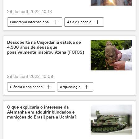
29 de abril 2022, 10:18
Panorama internacional
Ásia e Oceania
Afeganistão
Cabul
Kunduz
Ministério do Interior
Descoberta na Cisjordânia estátua de
4.500 anos de deusa que
Ministério do Interior do Afeganistão
possivelmente inspirou Atena (FOTOS)
Ramadã
29 de abril 2022, 10:08
Ciência e sociedade
Arqueologia
Cisjordânia
BBC
Idade de Bronze
Síria
Israel
Jordânia
O que explicaria o interesse da
Alemanha em adquirir blindados e
Palestina
munições do Brasil para a Ucrânia?