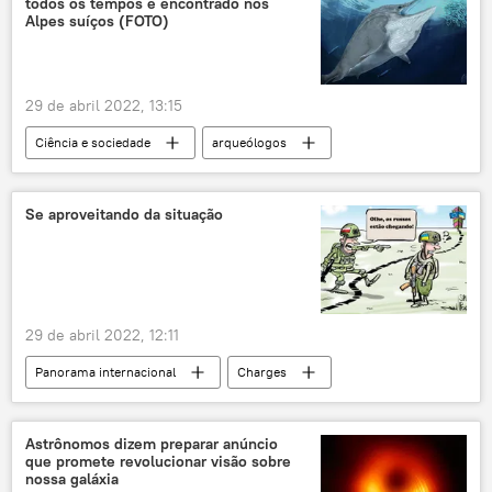
todos os tempos é encontrado nos
Ministério das Relações Exteriores da China
Alpes suíços (FOTO)
Joe Biden
Vladimir Putin
Rússia
Ucrânia
conflito
Pequim
29 de abril 2022, 13:15
Ciência e sociedade
arqueólogos
Arqueologia
Alpes
Suíça
Live Science
The Mirror
Terra
Se aproveitando da situação
Europa
29 de abril 2022, 12:11
Panorama internacional
Charges
Europa
Rússia
Polônia
Multimídia
Ucrânia
militares
Astrônomos dizem preparar anúncio
que promete revolucionar visão sobre
nossa galáxia