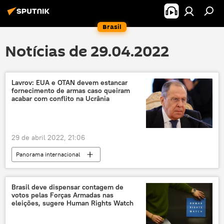
Brasil
Notícias de 29.04.2022
Lavrov: EUA e OTAN devem estancar
fornecimento de armas caso queiram
acabar com conflito na Ucrânia
29 de abril 2022, 21:06
Panorama internacional
nacionalistas ucranianos
leste da Ucrânia
Exército da Ucrânia
tensão na Ucrânia
Brasil deve dispensar contagem de
votos pelas Forças Armadas nas
Ucrânia
Forças Armadas da Ucrânia
eleições, sugere Human Rights Watch
crise ucraniana
Rússia
EUA