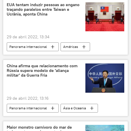
Moscou
Kiev
Rússia
EUA tentam induzir pessoas ao engano
traçando paralelos entre Taiwan e
Ucrânia
armas
OTAN
Ucrânia, aponta China
Olaf Scholz
Annalena Baerbock
29 de abril 2022, 13:34
Panorama internacional
Américas
Ásia e Oceania
EUA
Taiwan
China
Washington
Sputnik
China afirma que relacionamento com
Rússia supera modelo de 'aliança
Sputnik News
Ucrânia
militar' da Guerra Fria
29 de abril 2022, 13:16
Panorama internacional
Ásia e Oceania
China
EUA
OTAN
tensão geopolítica
Xi Jinping
Maior monstro carnívoro do mar de