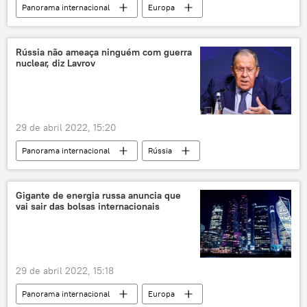
Panorama internacional
Europa
Polônia
Novatek
Rússia
gás
energia
sanções
Rússia não ameaça ninguém com guerra
nuclear, diz Lavrov
Bulgária
rublo
combustível
29 de abril 2022, 15:20
Panorama internacional
Rússia
arma nuclear
Ocidente
EUA
Sergei Lavrov
Gigante de energia russa anuncia que
vai sair das bolsas internacionais
Ministério das Relações Exteriores da Rússia
mar Negro
mar de Azov
guerra nuclear
29 de abril 2022, 15:18
Panorama internacional
Europa