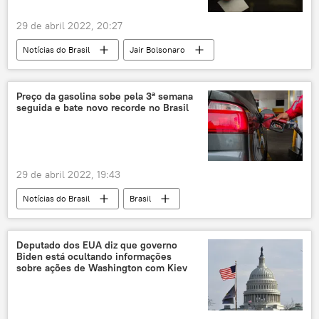
OTAN
Donbass
29 de abril 2022, 20:27
Milícia Popular de Lugansk
Notícias do Brasil
Jair Bolsonaro
República Popular de Lugansk
Lugansk
governo Bolsonaro
Human Right Watch
Milícia Popular de Donetsk
Brasil
América do Sul
Exército
República Popular de Donetsk
Donetsk
Preço da gasolina sobe pela 3ª semana
seguida e bate novo recorde no Brasil
Forças Armadas do Brasil
Forças Armadas
eleições
Eleições 2022
Américas
América Latina
29 de abril 2022, 19:43
Notícias do Brasil
Brasil
combustível
gasolina
preços
Agência Nacional do Petróleo, Gás Natural e Biocombustíveis (ANP)
Deputado dos EUA diz que governo
Biden está ocultando informações
diesel
etanol
G1
sobre ações de Washington com Kiev