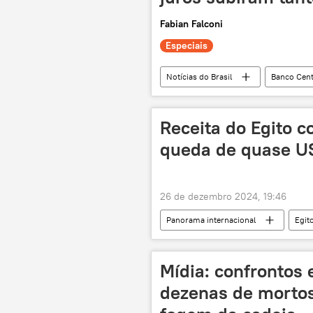
Fabian Falconi
Especiais
Notícias do Brasil
Banco Cent
Selic
BC
Copom
inflação
Focus
merc
Receita do Egito 
queda de quase U
26 de dezembro 2024, 19:46
Panorama internacional
Egit
canal de Suez
Oriente Médio e
Mídia: confronto
dezenas de mortos 