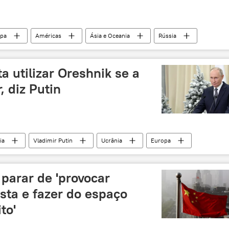
pa
Américas
Ásia e Oceania
Rússia
lz
Donald Trump
América Latina
França
USP
exclusiva
a utilizar Oreshnik se a
orte
FMI
Fundo Monetário Internacional
, diz Putin
ia
Vladimir Putin
Ucrânia
Europa
o
Donald Trump
Eslováquia
OTAN
es
operação militar especial
CEI
parar de 'provocar
União Econômica Eurasiática (UEE)
Oreshnik
sta e fazer do espaço
to'