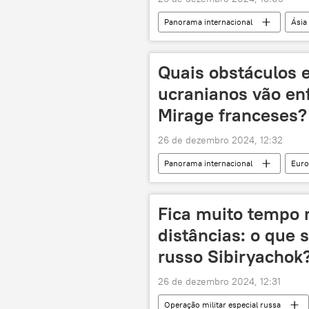
Panorama internacional
Ásia
Pequim
Ministério da Defesa
corrida espacial
exploração 
Quais obstáculos e
ucranianos vão en
Mirage franceses?
26 de dezembro 2024, 12:32
Panorama internacional
Euro
Kiev
Mirage 2000
F
OTAN
Organização do Tratad
Fica muito tempo 
S-300
conflito ucraniano
distâncias: o que 
russo Sibiryachok
26 de dezembro 2024, 12:31
Operação militar especial russa