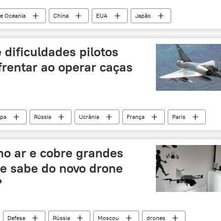
 e Oceania
China
EUA
Japão
NHK
Espaço
corrida armamentista
do espaço
geopolítica mundial
 dificuldades pilotos
frentar ao operar caças
pa
Rússia
Ucrânia
França
Paris
orça Aérea
Emmanuel Macron
Defesa
o do Atlântico Norte
F-16
S-200
S-400
no ar e cobre grandes
se sabe do novo drone
?
Defesa
Rússia
Moscou
drones