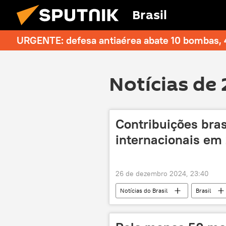
Brasil
URGENTE: defesa antiaérea abate 10 bombas, 4
Notícias de 
Contribuições bra
internacionais em
26 de dezembro 2024, 23:40
Notícias do Brasil
Brasil
Organização Internacional do Trabalho
Organização das Nações Unidas