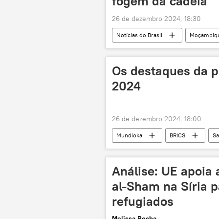
fogem da cadeia
26 de dezembro 2024, 18:30
Notícias do Brasil
Moçambiq
violência
protestos
Os destaques da po
2024
26 de dezembro 2024, 18:00
Mundioka
BRICS
Sa
podcast
rádio
polít
eleições
G20
Análise: UE apoia 
Conferência das Nações Unidas sobre
al-Sham na Síria p
refugiados
Melissa Rocha