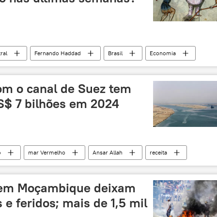
ral
Fernando Haddad
Brasil
Economia
exclusiva
produto interno bruto
juros
ado financeiro
especulação financeira
com o canal de Suez tem
S$ 7 bilhões em 2024
o
mar Vermelho
Ansar Allah
receita
 África
Oriente Médio
Abdel Fattah al-Sisi
s em Moçambique deixam
e feridos; mais de 1,5 mil