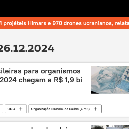
 projéteis Himars e 970 drones ucranianos, relat
26.12.2024
sileiras para organismos
 2024 chegam a R$ 1,9 bi
ONU
Organização Mundial da Saúde (OMS)
 (OIT)
dívidas
Nações Unidas
FAO
UNESCO
OMT