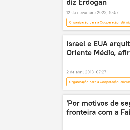
diz Erdogan
12 de novembro 2023, 10:57
Organização para a Cooperação Islâmi
Joe Biden
Antony Blinken
Liga Árabe
Europa
Israel e EUA arqui
Oriente Médio, afi
2 de abril 2018, 07:27
Organização para a Cooperação Islâmi
Israel
Palestina
Irã
Ali Larijani
Conselho de Segu
'Por motivos de se
mortos
feridos
man
fronteira com a Fa