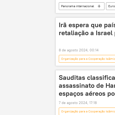
Panorama internacional
Euro
Luiz Inácio Lula da Silva
Azerb
Mundioka
Ocidente
Irã espera que p
Armênia
China
pet
retaliação a Israe
8 de agosto 2024, 00:14
Organização para a Cooperação Islâmi
Israel
Estados Unidos
retaliação
Sauditas classifi
assassinato de Han
espaços aéreos p
7 de agosto 2024, 17:18
Organização para a Cooperação Islâmi