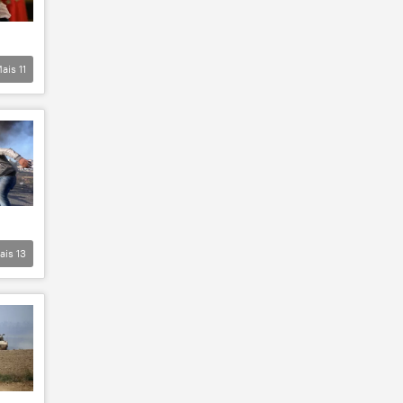
ais
11
ais
13