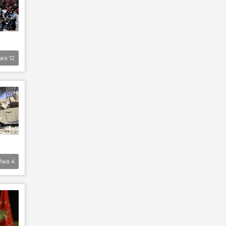
ais
12
Mais
4