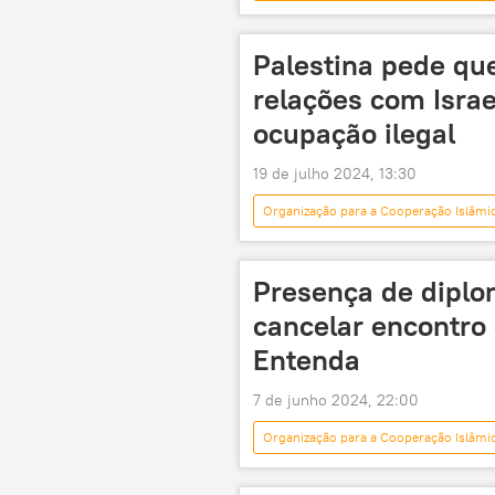
Irã
Israel
Teerã
Oriente Médio
Arábia Saudita
Palestina pede qu
Egito
Cairo
Oriente
relações com Isra
ocupação ilegal
19 de julho 2024, 13:30
Organização para a Cooperação Islâmi
Mundo
Israel
Pales
ONU
Hamas
Autori
Presença de diplom
Faixa de Gaza
Tribunal de Hai
cancelar encontro
Jerusalém Oriental
Gaza
Entenda
7 de junho 2024, 22:00
Organização para a Cooperação Islâmi
Javier Milei
Diana Mondino