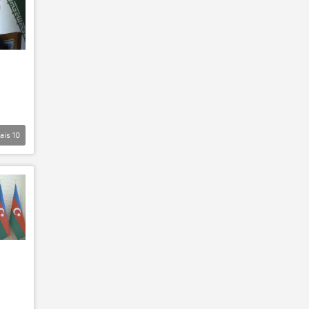
ais
10