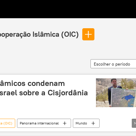
ooperação Islâmica (OIC)
Escolher o período
slâmicos condenam
Israel sobre a Cisjordânia
ca (OIC)
Panorama internacional
Mundo
gito
Knesset
Liga Árabe