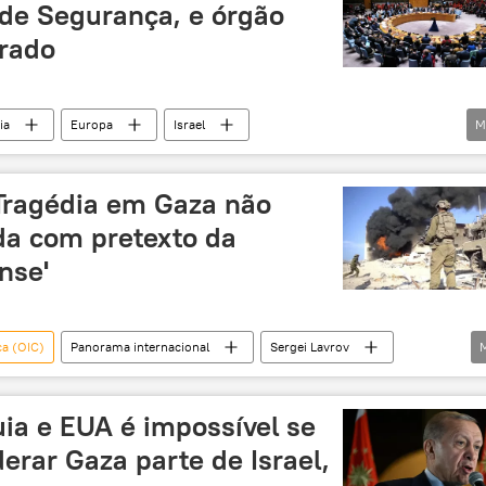
de Segurança, e órgão
rado
ia
Europa
Israel
M
idas
Faixa de Gaza
Organização das Nações Unidas
Unidos
ajuda humanitária
cessar-fogo
'Tragédia em Gaza não
Unidos
abstenção
Vasily Nebenzya
da com pretexto da
nse'
ca (OIC)
Panorama internacional
Sergei Lavrov
Israel
Rússia
ia e EUA é impossível se
rar Gaza parte de Israel,