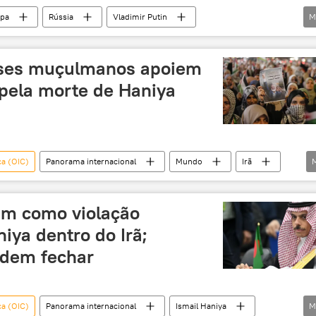
pa
Rússia
Vladimir Putin
M
aijão
Brasil
Cáucaso
BRICS
Oriente
Sul Global
Nagorno-Karabakh
aíses muçulmanos apoiem
róleo
podcast
l pela morte de Haniya
ca (OIC)
Panorama internacional
Mundo
Irã
Hamas
Oriente Médio e África
bombardeio
cam como violação
iya dentro do Irã;
odem fechar
ca (OIC)
Panorama internacional
Ismail Haniya
M