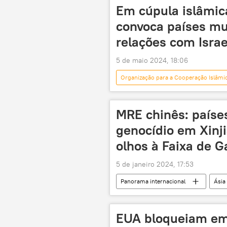
ONU
Islã
islamofob
Em cúpula islâmica
convoca países m
relações com Israe
5 de maio 2024, 18:06
Organização para a Cooperação Islâmi
Mundo
Hossein Amir-Abdoll
Tasnim
relações diplomática
MRE chinês: país
genocídio em Xinj
olhos à Faixa de G
5 de janeiro 2024, 17:53
Panorama internacional
Ásia
Faixa de Gaza
Ministério das 
Gaza
Oriente Médio e África
EUA bloqueiam em