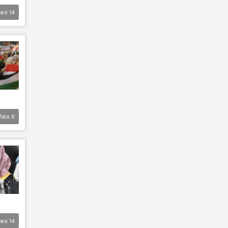
ais
14
Mais
6
ais
14