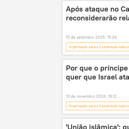
Oriente Médio e África
Após ataque no Ca
reconsiderarão rel
15 de setembro 2025, 15:24
Organização para a Cooperação Islâmi
Oriente Médio e África
Israel
Doha
diplomacia
d
Por que o príncipe
quer que Israel at
13 de novembro 2024, 19:12
Organização para a Cooperação Islâmi
Masoud Pezeshkian
Arábia S
Israel
Irã
Donald T
'União islâmica': q