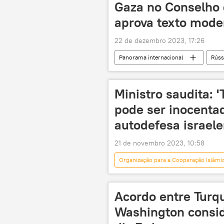
Gaza no Conselho 
aprova texto mode
22 de dezembro 2023, 17:26
Panorama internacional
Rúss
Conselho de Segurança das Nações Un
ONU
EUA
Estados 
Ministro saudita: 
resolução
Emirados Árabes 
pode ser inocenta
autodefesa israele
21 de novembro 2023, 10:58
Organização para a Cooperação Islâmi
Faixa de Gaza
Liga Árabe
Acordo entre Turqu
Washington conside