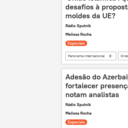
desafios à propost
moldes da UE?
Rádio Sputnik
Melissa Rocha
Especiais
Panorama internacional
Orie
Abdul Latif Rashid
Oriente M
Islã
União Europeia
Adesão do Azerbai
fortalecer presenç
notam analistas
Rádio Sputnik
Melissa Rocha
Especiais