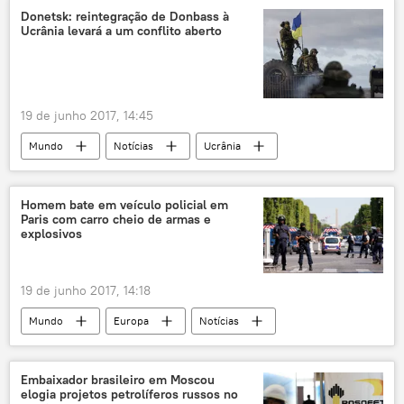
Susan Thornton
Donetsk: reintegração de Donbass à
Ucrânia levará a um conflito aberto
Departamento de Estado dos EUA
19 de junho 2017, 14:45
Mundo
Notícias
Ucrânia
Donbass
Donetsk
Kiev
Pyotr Poroshenko
conflito
Homem bate em veículo policial em
Paris com carro cheio de armas e
reintegração
projeto de lei
explosivos
Suprema Rada
19 de junho 2017, 14:18
Mundo
Europa
Notícias
Gerard Collomb
Ministério do Interior da França
Embaixador brasileiro em Moscou
elogia projetos petrolíferos russos no