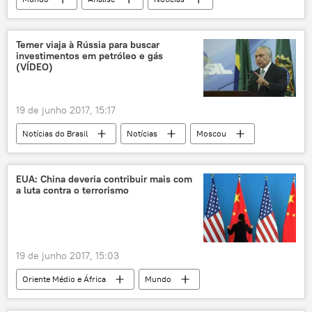
China
Índia
África do Sul
Aloysio Nunes
Charles Pennaforte
Temer viaja à Rússia para buscar
investimentos em petróleo e gás
BRICS
Universidade Federal de Pelotas
(VÍDEO)
Cenegri
Rússia
Notícias do Brasil
19 de junho 2017, 15:17
Notícias do Brasil
Notícias
Moscou
Michel Temer
visita
viagem
investimento
cooperação
EUA: China deveria contribuir mais com
a luta contra o terrorismo
Temer visita Moscou
Rússia
19 de junho 2017, 15:03
Oriente Médio e África
Mundo
Américas
Ásia e Oceania
Notícias