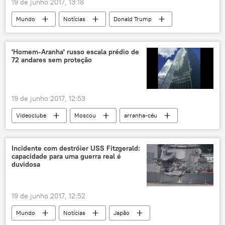
19 de junho 2017, 13:18
Mundo
Notícias
Donald Trump
Bruno Rodriguez
Ministério das Relações Exteriores de Cuba
'Homem-Aranha' russo escala prédio de
72 andares sem proteção
19 de junho 2017, 12:53
Videoclube
Moscou
arranha-céu
aranhas
Rússia
Incidente com destróier USS Fitzgerald:
capacidade para uma guerra real é
duvidosa
19 de junho 2017, 12:52
Mundo
Notícias
Japão