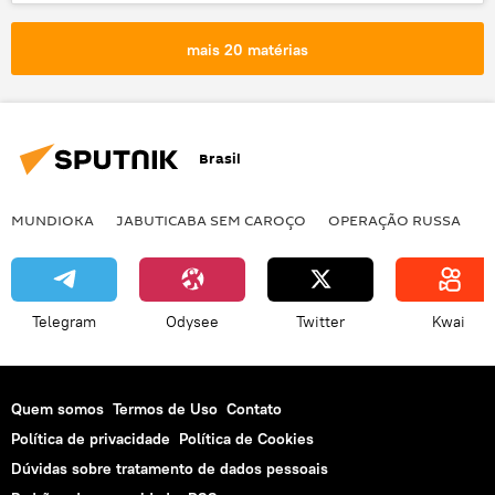
Coreia do Norte
Coreia do Sul
USS Fitzgerald
colisão
acidente
mais 20 matérias
EUA
Brasil
MUNDIOKA
JABUTICABA SEM CAROÇO
OPERAÇÃO RUSSA
I
Telegram
Odysee
Twitter
Kwai
Quem somos
Termos de Uso
Contato
Política de privacidade
Política de Cookies
Dúvidas sobre tratamento de dados pessoais