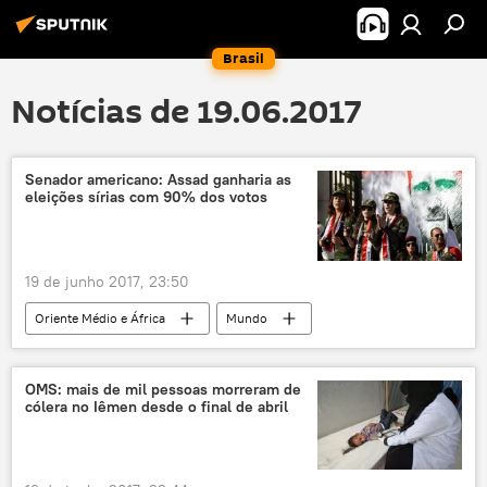
Brasil
Notícias de 19.06.2017
Senador americano: Assad ganharia as
eleições sírias com 90% dos votos
19 de junho 2017, 23:50
Oriente Médio e África
Mundo
Notícias
Síria
Richard Black
Bashar al-Assad
EUA
OMS: mais de mil pessoas morreram de
cólera no Iêmen desde o final de abril