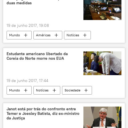
duas medidas
Eduardo Cunha
Aécio Neves
STF
MPF
J&F
CADE
JBS
Época
corrupção
denúncia
19 de junho 2017, 19:08
organização criminosa
obstrução
Mundo
Américas
Notícias
América Latina
Rodrigo González
Organização dos Estados Americanos (OEA)
Estudante americano libertado da
Coreia do Norte morre nos EUA
Universidade Federal do Rio Grande do Sul
Comunidade do Caribe (Caricom)
crise
diplomacia
sanções
julgamento
19 de junho 2017, 17:44
ditaduras
Venezuela
Mundo
Notícias
Sociedade
Nicolás Maduro
Coreia do Norte
Cincinnati
Ohio
Pyongyang
Otto Warmbier
Janot está por trás do confronto entre
Temer e Joesley Batista, diz ex-ministro
Donald Trump
EUA
da Justiça