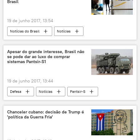
Brasil
19 de junho 2017, 13:54
Notícias do Brasil
Notícias
Petrobras
Rosneft
comércio bilateral
petroleiras
Apesar do grande interesse, Brasil não
se pode dar ao luxo de comprar
balança comercial
cooperação econômica
sistemas Pantsir-S1
Rússia
19 de junho 2017, 13:44
Defesa
Notícias
Pantsir-S
compras
cooperação
militar
cooperação econômica
metas orçamentárias
Chanceler cubano: decisão de Trump é
'política da Guerra Fria'
Rússia
Notícias do Brasil