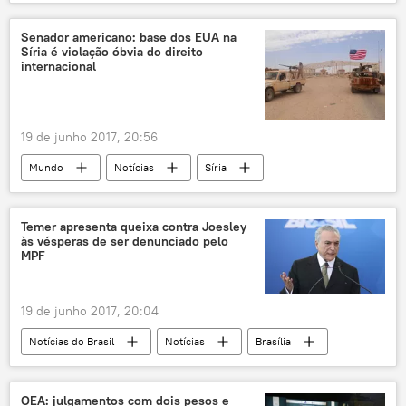
Notícias
Richard Black
sanções
EUA
Senador americano: base dos EUA na
Síria é violação óbvia do direito
internacional
19 de junho 2017, 20:56
Mundo
Notícias
Síria
Tanf
Iraque
Virgínia
Richard Black
Temer apresenta queixa contra Joesley
às vésperas de ser denunciado pelo
Conselho de Segurança das Nações Unidas
MPF
Daesh
EUA
19 de junho 2017, 20:04
Notícias do Brasil
Notícias
Brasília
Joesley Batista
Michel Temer
Rodrigo Rocha Loures
Rodrigo Janot
OEA: julgamentos com dois pesos e