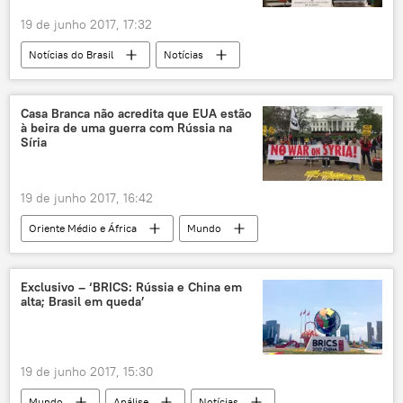
19 de junho 2017, 17:32
Notícias do Brasil
Notícias
Rodrigo Janot
Michel Temer
Joesley Batista
Eugênio Aragão
Casa Branca não acredita que EUA estão
à beira de uma guerra com Rússia na
JBS
Procuradoria Geral da República (PGR)
Síria
19 de junho 2017, 16:42
Oriente Médio e África
Mundo
Rússia
Notícias
Síria
Sean Spicer
Casa Branca
Exclusivo – ‘BRICS: Rússia e China em
alta; Brasil em queda’
coalizão internacional
Su-22
derrubada
caça
guerra
conflito
autodefesa
EUA
19 de junho 2017, 15:30
Mundo
Análise
Notícias