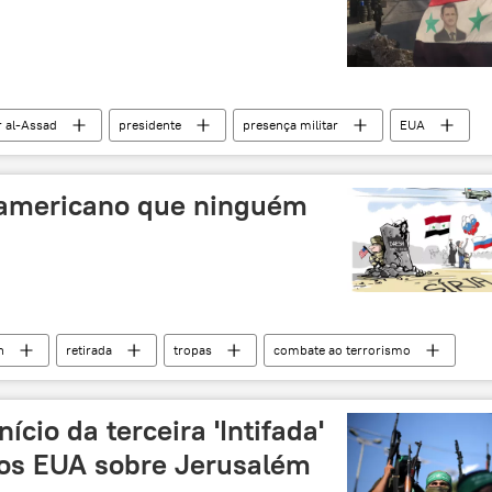
 al-Assad
presidente
presença militar
EUA
americano que ninguém
h
retirada
tropas
combate ao terrorismo
cio da terceira 'Intifada'
dos EUA sobre Jerusalém