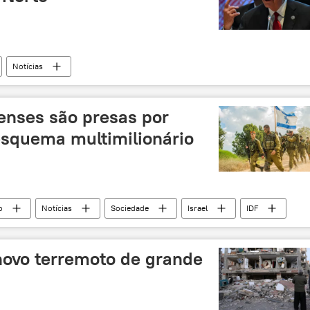
Notícias
lenses são presas por
squema multimilionário
o
Notícias
Sociedade
Israel
IDF
rupção
desvio
esquema
 novo terremoto de grande