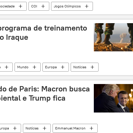
Sociedade
COI
Jogos Olímpicos
óquei
doping
esportes
Rússia
programa de treinamento
o Iraque
a
Mundo
Europa
Notícias
aesh
do de Paris: Macron busca
ental e Trump fica
uropa
Notícias
Emmanuel Macron