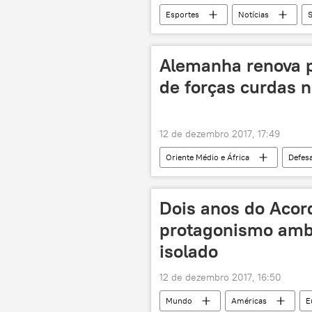
Esportes
Notícias
Jogos de Inverno de Sochi
h
Alemanha renova 
de forças curdas n
12 de dezembro 2017, 17:49
Oriente Médio e África
Defes
Alemanha
Iraque
D
Dois anos do Acor
protagonismo ambi
isolado
12 de dezembro 2017, 16:50
Mundo
Américas
E