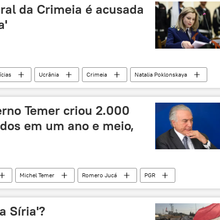
ral da Crimeia é acusada
a'
ícias
Ucrânia
Crimeia
Natalia Poklonskaya
erno Temer criou 2.000
ados em um ano e meio,
Michel Temer
Romero Jucá
PGR
as Abertas
política
emendas constitucionais
a Síria'?