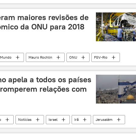
res
Enrique Peña Nieto
Barack Obama
Mundial
Acordo de Paris
França
EUA
deram maiores revisões de
ômico da ONU para 2018
Mundo
Mauro Rochlin
ONU
FGV-Rio
Ministério da Fazenda
Conab
economia mundial
ultura
indústria
comércio
o apela a todos os países
romperem relações com
o
Notícias
Israel
Irã
Jerusalém
capital
A aventura da capital de Israel
EUA