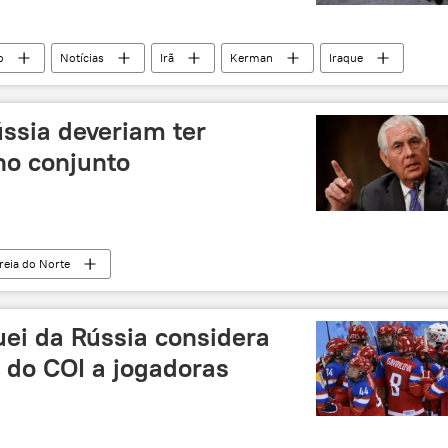
o
Notícias
Irã
Kerman
Iraque
USGS
terremoto
abalo sísmico
ússia deveriam ter
ho conjunto
reia do Norte
eia (RPDC)
Rex Tillerson
EUA
Rússia
ei da Rússia considera
 do COI a jogadoras