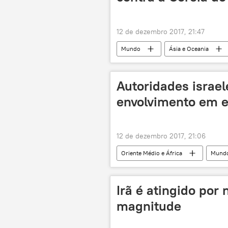
12 de dezembro 2017, 21:47
Mundo
Ásia e Oceania
Autoridades israe
envolvimento em e
12 de dezembro 2017, 21:06
Oriente Médio e África
Mund
Giltech
Uricom
cor
Irã é atingido por
magnitude