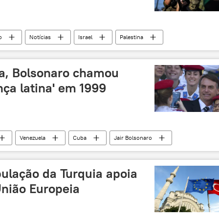
o
Notícias
Israel
Palestina
Hamas
política
violência
Intifada
da, Bolsonaro chamou
ça latina' em 1999
Venezuela
Cuba
Jair Bolsonaro
 Rebelo
Hugo Chávez
Eleições 2018
esquerda
comunismo
socialismo
lação da Turquia apoia
União Europeia