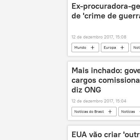
Ex-procuradora-ge
de 'crime de guerr
12 de dezembro 2017, 15:08
Mundo
Europa
Not
crimes de guerra
Rússia
Mais inchado: gov
cargos comission
diz ONG
12 de dezembro 2017, 15:04
Notícias do Brasil
Notícias
Câmara dos Deputados
Cont
austeridade
comissionados
EUA vão criar 'outr