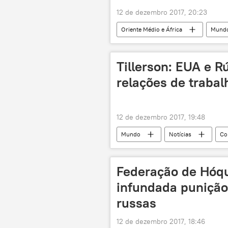
12 de dezembro 2017, 20:23
Oriente Médio e África
Mund
Serviço Geológico dos Estados Unidos
Tillerson: EUA e R
relações de trabal
12 de dezembro 2017, 19:48
Mundo
Notícias
Co
República Popular Democrática da Cor
Federação de Hóqu
infundada punição
russas
12 de dezembro 2017, 18:46