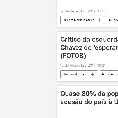
12 de dezembro 2017, 14:07
Oriente Médio e África
Mund
Jerusalém
Donald Trump
A aventura da capital de Israel
Crítico da esquer
Chávez de 'esperan
(FOTOS)
12 de dezembro 2017, 13:31
Notícias do Brasil
Notícias
Luiz Inácio Lula da Silva
Aldo
ditadura militar
política
Quase 80% da popu
adesão do país à 