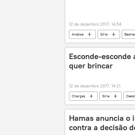
12 de dezembro 2017, 14:54
Análise
Síria
Bashar
Esconde-esconde 
quer brincar
12 de dezembro 2017, 14:21
Charges
Síria
Daes
EUA
Rússia
Hamas anuncia o iní
contra a decisão 