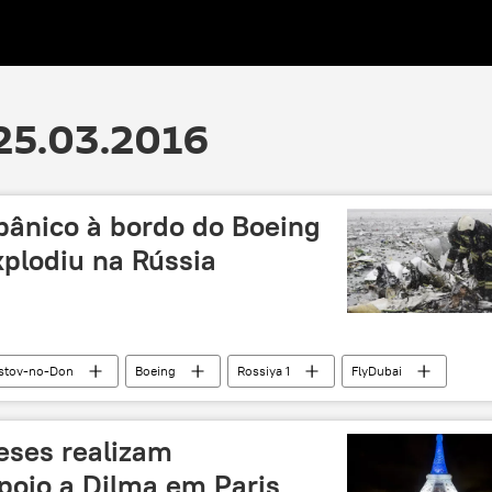
25.03.2016
pânico à bordo do Boeing
xplodiu na Rússia
stov-no-Don
Boeing
Rossiya 1
FlyDubai
Rússia
ceses realizam
poio a Dilma em Paris