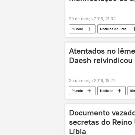
25 de março 2016, 21:02
Mundo
Notícias do Brasil
Dilma Rousseff
manifestação
Atentados no Iême
Daesh reivindicou 
25 de março 2016, 19:27
Mundo
Notícias
Iê
ONU
atentado
terr
Documento vazado
secretas do Reino
Líbia