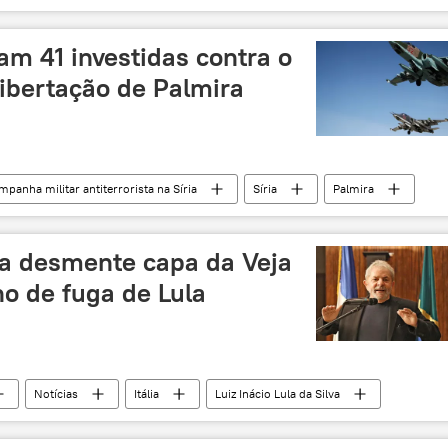
ataque terrorista
mortos
estádio
am 41 investidas contra o
ibertação de Palmira
panha militar antiterrorista na Síria
Síria
Palmira
usra
Daesh
Exército Sírio
ea Hmeymim
Castelo de Palmira
aviação
ia desmente capa da Veja
liberação
aviões de guerra
Rússia
o de fuga de Lula
Notícias
Itália
Luiz Inácio Lula da Silva
capa
revista
plano secreto
fuga