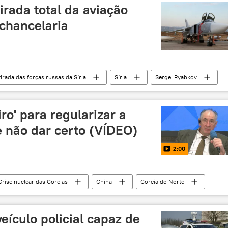
irada total da aviação
 chancelaria
irada das forças russas da Síria
Síria
Sergei Ryabkov
Frente al-Nusra
Força Aeroespacial da Rússia
Rússia
ro' para regularizar a
e não dar certo (VÍDEO)
2:00
Crise nuclear das Coreias
China
Coreia do Norte
eana
crise
opinião
EUA
tensões
eículo policial capaz de