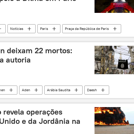
Notícias
Paris
Praça da República de Paris
França
n deixam 22 mortos:
a autoria
men
Aden
Arábia Saudita
Daesh
orismo
houthis
 revela operações
 Unido e da Jordânia na