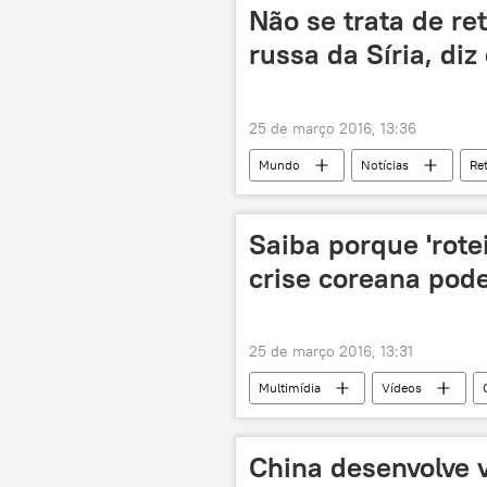
exílio
prisão
Não se trata de ret
russa da Síria, diz
25 de março 2016, 13:36
Mundo
Notícias
Ret
Vladimir Putin
Daesh
aviação militar
operação
Saiba porque 'rotei
crise coreana pod
25 de março 2016, 13:31
Multimídia
Vídeos
Coreia do Sul
Península Cor
China desenvolve v