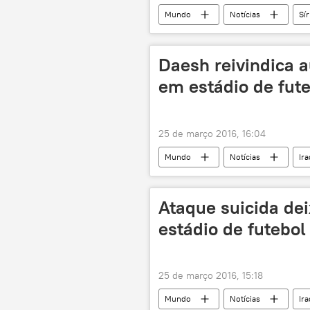
Mundo
Notícias
Sír
UNESCO
batalha
r
libertação
Daesh reivindica a
em estádio de fut
25 de março 2016, 16:04
Mundo
Notícias
Ir
Daesh
futebol
expl
ataque terrorista
mortos
Ataque suicida de
estádio de futebol
25 de março 2016, 15:18
Mundo
Notícias
Ir