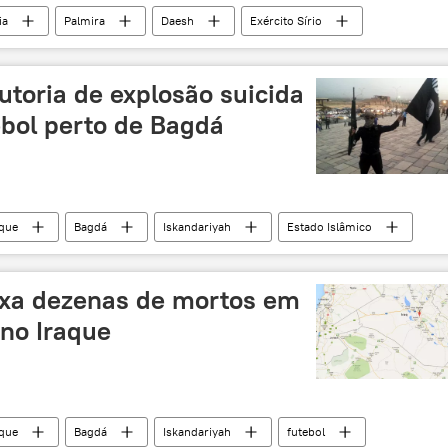
ia
Palmira
Daesh
Exército Sírio
uínas
monumentos
restauração
terroristas
utoria de explosão suicida
ebol perto de Bagdá
aque
Bagdá
Iskandariyah
Estado Islâmico
osão
atentado
homem-bomba
estádio
ixa dezenas de mortos em
 no Iraque
aque
Bagdá
Iskandariyah
futebol