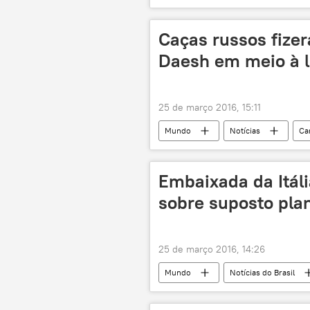
atentado
ataque suicida
Caças russos fizer
Daesh em meio à l
25 de março 2016, 15:11
Mundo
Notícias
Cam
Sergei Kuralenko
Frente al-N
Falcões do Deserto
base aér
Embaixada da Itál
cessar-fogo
caças
sobre suposto plan
25 de março 2016, 14:26
Mundo
Notícias do Brasil
Veja
Embaixada da Itália