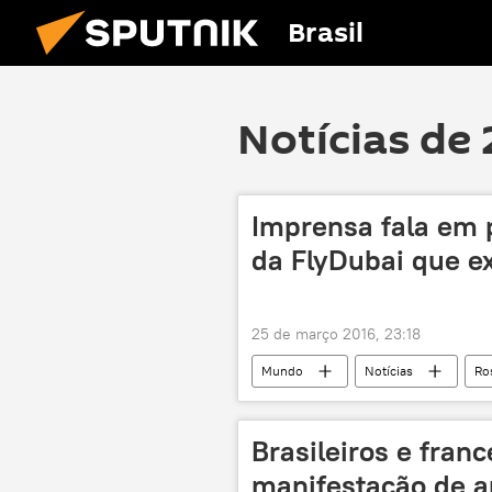
Brasil
Notícias de 
Imprensa fala em 
da FlyDubai que e
25 de março 2016, 23:18
Mundo
Notícias
Ro
acidente
acidente aéreo
Brasileiros e fran
manifestação de a