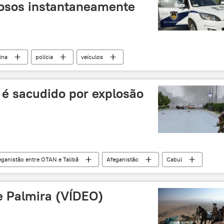
osos instantaneamente
ina
polícia
veículos
 é sacudido por explosão
eganistão entre OTAN e Talibã
Afeganistão
Cabul
e Palmira (VÍDEO)