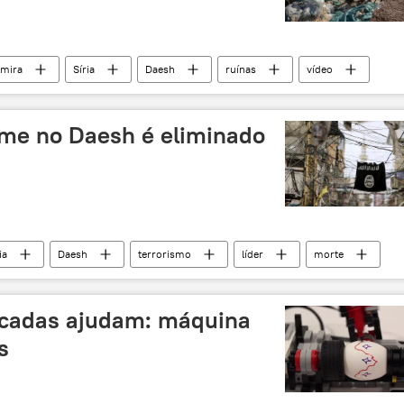
lmira
Síria
Daesh
ruínas
vídeo
me no Daesh é eliminado
ia
Daesh
terrorismo
líder
morte
ticadas ajudam: máquina
s