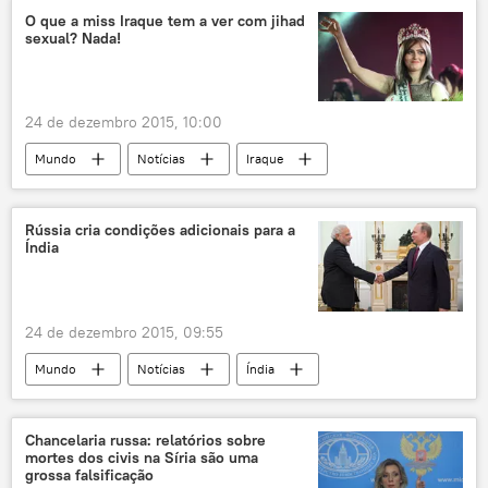
Remédio russo contra ebola
Rússia
O que a miss Iraque tem a ver com jihad
sexual? Nada!
24 de dezembro 2015, 10:00
Mundo
Notícias
Iraque
Daesh
terrorismo
concurso
Rússia cria condições adicionais para a
Índia
24 de dezembro 2015, 09:55
Mundo
Notícias
Índia
reunião
cooperação
comércio
Rússia
Chancelaria russa: relatórios sobre
mortes dos civis na Síria são uma
grossa falsificação