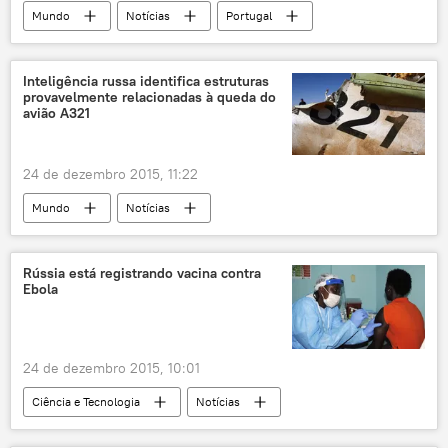
Mundo
Notícias
Portugal
Paulo Morais
presidência
União Europeia
eleições
Inteligência russa identifica estruturas
provavelmente relacionadas à queda do
avião A321
24 de dezembro 2015, 11:22
Mundo
Notícias
Queda do A321 russo no Egito
Egito
Kogalymavia
catástrofe
terrorismo
Rússia está registrando vacina contra
Ebola
inteligência
Rússia
24 de dezembro 2015, 10:01
Ciência e Tecnologia
Notícias
Sociedade
ebola
vacina