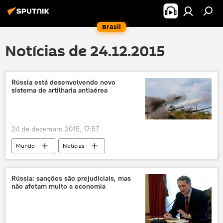
Brasil
Notícias de 24.12.2015
Rússia está desenvolvendo novo
sistema de artilharia antiaérea
24 de dezembro 2015, 17:57
Mundo
Notícias
Ministério da Defesa (Rússia)
artilharia
sistema
sistema antiaereo
Defesa
Rússia: sanções são prejudiciais, mas
não afetam muito a economia