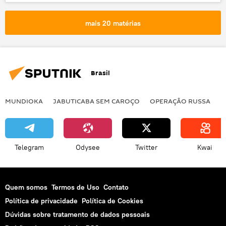
Capital francesa sofre pior atentado da história
Manuel Valls
terrorismo
mais 20 matérias
reforma constitucional
França
Brasil
MUNDIOKA
JABUTICABA SEM CAROÇO
OPERAÇÃO RUSSA
I
Telegram
Odysee
Twitter
Kwai
Quem somos
Termos de Uso
Contato
Política de privacidade
Política de Cookies
Dúvidas sobre tratamento de dados pessoais