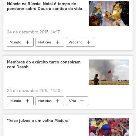
Mahmoud Abbas
Reuven Rivlin
Núncio na Rússia: Natal é tempo de
ponderar sobre Deus e sentido da vida
EUA
24 de dezembro 2015, 14:17
Mundo
Notícias
Vaticano
Igreja Católica
Igreja Ortodoxa
Natal
religião
igreja
Membros do exército turco conspiram
com Daesh
Rússia
24 de dezembro 2015, 14:10
Mundo
Notícias
Síria
Turquia
Daesh
corrupção
fronteira
recrutamento
terrorista
'Treze juízes e um velho Maduro'
militares