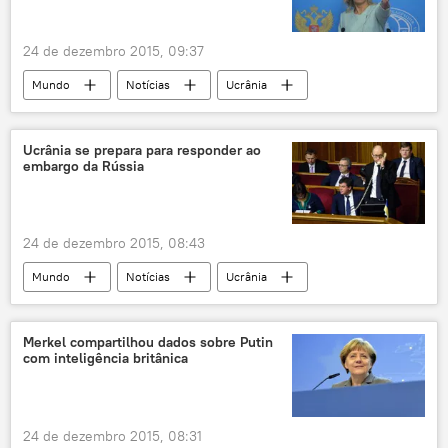
24 de dezembro 2015, 09:37
Mundo
Notícias
Ucrânia
Turquia
Líbia
Maria Zakharova
Rússia
Ucrânia se prepara para responder ao
embargo da Rússia
24 de dezembro 2015, 08:43
Mundo
Notícias
Ucrânia
sanções
lei
parlamento
embargo
Rússia
Merkel compartilhou dados sobre Putin
com inteligência britânica
24 de dezembro 2015, 08:31