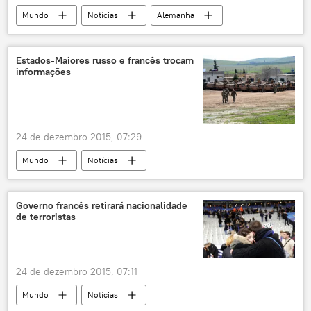
Mundo
Notícias
Alemanha
Grã-Bretanha
Vladimir Putin
Angela Merkel
David Cameron
Estados-Maiores russo e francês trocam
informações
inteligência
24 de dezembro 2015, 07:29
Mundo
Notícias
França e Rússia: nova etapa na luta contra o terrorismo
Síria
Turquia
Pierre de Villiers
Governo francês retirará nacionalidade
de terroristas
Valery Gerasimov
Rússia
França
24 de dezembro 2015, 07:11
Mundo
Notícias