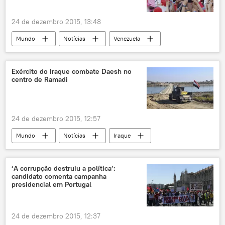
24 de dezembro 2015, 13:48
Mundo
Notícias
Venezuela
Assembleia Nacional da Venezuela
Nicolás Maduro
Exército do Iraque combate Daesh no
centro de Ramadi
24 de dezembro 2015, 12:57
Mundo
Notícias
Iraque
Ramadi
Anbar
Daesh
terrorismo
confrontos
combates
‘A corrupção destruiu a política’:
candidato comenta campanha
presidencial em Portugal
24 de dezembro 2015, 12:37