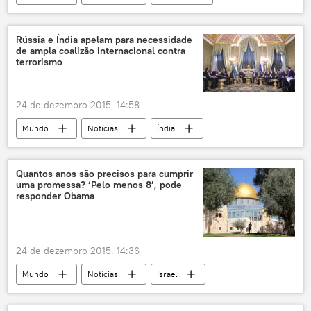
Iraque
Cairo
Liga Árabe
tropas
Rússia e Índia apelam para necessidade
de ampla coalizão internacional contra
terrorismo
24 de dezembro 2015, 14:58
Mundo
Notícias
Índia
Vladimir Putin
Narendra Modi
terrorismo
reunião
coalizão
Quantos anos são precisos para cumprir
uma promessa? ‘Pelo menos 8’, pode
Rússia
responder Obama
24 de dezembro 2015, 14:36
Mundo
Notícias
Israel
Palestina
Barack Obama