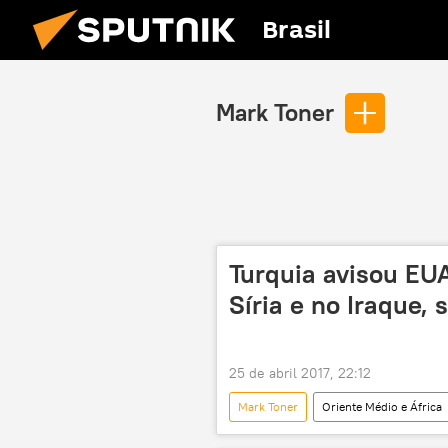
Brasil
Mark Toner
Turquia avisou EUA
Síria e no Iraque,
25 de abril 2017, 22:12
Mark Toner
Oriente Médio e África
Iraque
Curdistão iraquiano