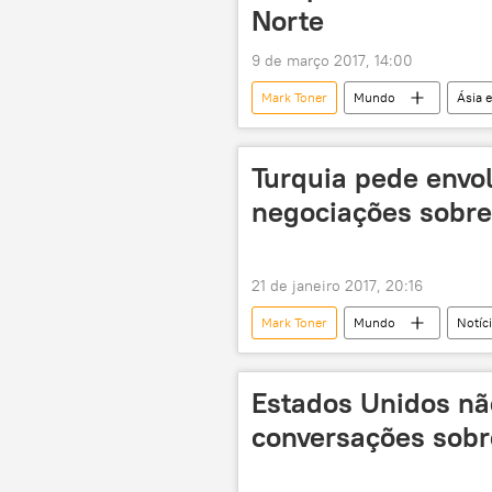
Norte
9 de março 2017, 14:00
Mark Toner
Mundo
Ásia 
Coreia do Sul
Japão
guerra nuclear
EUA
Turquia pede envo
negociações sobre
21 de janeiro 2017, 20:16
Mark Toner
Mundo
Notíc
Mevlut Cavusoglu
negociaçõ
Departamento de Estado dos EUA
Estados Unidos nã
conversações sobr