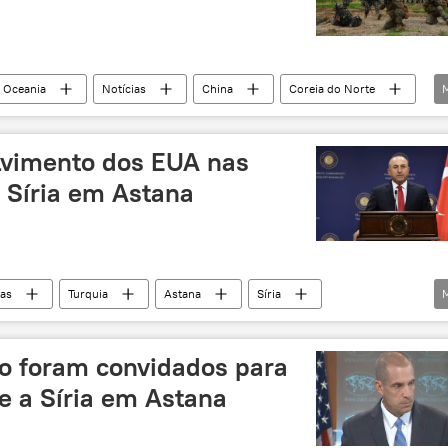
e Oceania
Notícias
China
Coreia do Norte
Wang Yi
Nikki Haley
THAAD
crise
tensões
lvimento dos EUA nas
 Síria em Astana
ias
Turquia
Astana
Síria
es
consultas
delegação
EUA
o foram convidados para
e a Síria em Astana