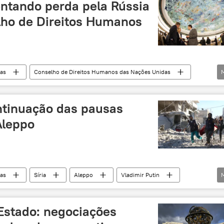
tando perda pela Rússia
lho de Direitos Humanos
ias
Conselho de Direitos Humanos das Nações Unidas
Rússia
tinuação das pausas
Aleppo
ias
Síria
Aleppo
Vladimir Putin
tária
EUA
Rússia
Estado: negociações