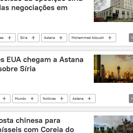
 das negociações em
ias
Síria
Astana
Mohammed Alloush
oposição
EUA
Rússia
os EUA chegam a Astana
obre Síria
Mundo
Notícias
Astana
rã
Turquia
reconciliação
Rússia
osta chinesa para
ísseis com Coreia do