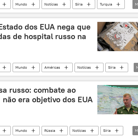
Mundo
Notícias
Síria
Turquia
M
John Kerry
Sergei Lavrov
John Kirby
Daesh
Departamento de Estado dos EUA
Estado dos EUA nega que
postas
civis
combatentes
s de hospital russo na
s humanitários
EUA
Rússia
Mundo
Américas
Notícias
Síria
(Rússia)
Departamento de Estado dos EUA
esa russo: combate ao
a não era objetivo dos EUA
Mundo
Rússia
Notícias
Síria
M