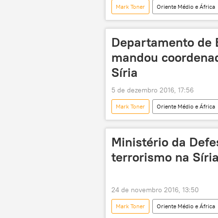
Mark Toner
Oriente Médio e África
Roma
Leste de Aleppo
Frente al-Nusra
Chancelaria
Departamento de 
conflito
acordo
pro
mandou coordenada
grupos terroristas
corredore
Síria
5 de dezembro 2016, 17:56
Mark Toner
Oriente Médio e África
Aleppo
Ministério da Defesa 
Igor Konashenkov
EUA
Ministério da Def
terrorismo na Síri
24 de novembro 2016, 13:50
Mark Toner
Oriente Médio e África