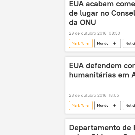
EUA acabam comen
de lugar no Conse
da ONU
29 de outubro 2016, 08:30
Mark Toner
Mundo
Notíc
direitos humanos
EUA
EUA defendem con
humanitárias em 
28 de outubro 2016, 18:05
Mark Toner
Mundo
Notíc
Dmitry Peskov
pausa humani
Departamento de 