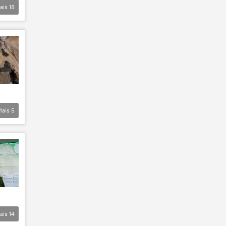
ais
18
Mais
5
ais
14