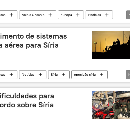
cas
Ásia e Oceania
Europa
Notícias
istão
Turquia
Irã
Rússia
Departamento de Estado dos EUA
imento de sistemas
a aérea para Síria
cas
Notícias
Síria
oposição síria
defesa aérea
EUA
ificuldades para
rdo sobre Síria