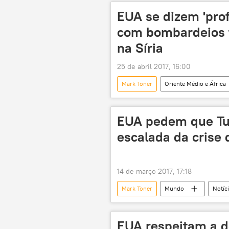
Partido dos Trabalhadores do Curdist
EUA se dizem 'pr
curdos
EUA
Pentá
com bombardeios t
na Síria
25 de abril 2017, 16:00
Mark Toner
Oriente Médio e África
Turquia
Daesh
Depa
EUA pedem que Tu
escalada da crise 
14 de março 2017, 17:18
Mark Toner
Mundo
Notíc
relações
EUA
Paíse
EUA respeitam a de