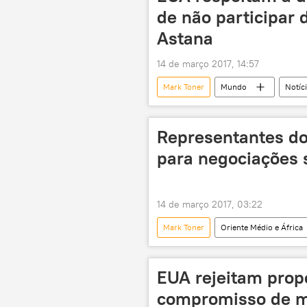
de não participar
Astana
14 de março 2017, 14:57
Mark Toner
Mundo
Notíc
Departamento de Estado dos EUA
Representantes d
para negociações s
14 de março 2017, 03:22
Mark Toner
Oriente Médio e África
Cazaquistão
Síria
I
negociações de paz
EUA
EUA rejeitam prop
compromisso de m