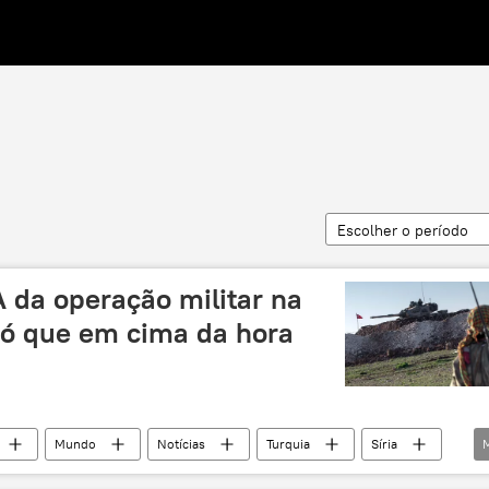
Escolher o período
 da operação militar na
 só que em cima da hora
Mundo
Notícias
Turquia
Síria
Curdistão
Recep Tayyip Erdogan